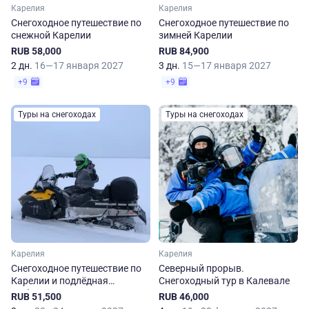
Карелия
Карелия
Снегоходное путешествие по
Снегоходное путешествие по
снежной Карелии
зимней Карелии
RUB 58,000
RUB 84,900
2 дн.
16—17 января 2027
3 дн.
15—17 января 2027
+9
+9
Туры на снегоходах
Туры на снегоходах
Карелия
Карелия
Снегоходное путешествие по
Северный прорыв.
Карелии и подлёдная
Снегоходный тур в Калевале
рыбалка
RUB 51,500
RUB 46,000