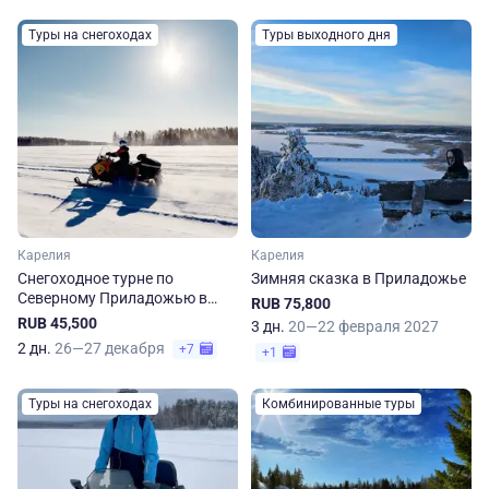
Туры на снегоходах
Туры выходного дня
Карелия
Карелия
Снегоходное турне по
Зимняя сказка в Приладожье
Северному Приладожью в
RUB 75,800
Карелии
RUB 45,500
3 дн.
20—22 февраля 2027
2 дн.
26—27 декабря
+7
+1
Туры на снегоходах
Комбинированные туры