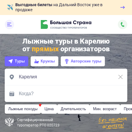
Выгодные билеты
на Дальний Восток уже в
продаже
Лыжные туры в Карелию
от
прямых
организаторов
Туры
Круизы
Авторские туры
Лыжные походы
Цена
Длительность
Мин. возраст
Про
Сертифицированный
туроператор РТО 020723