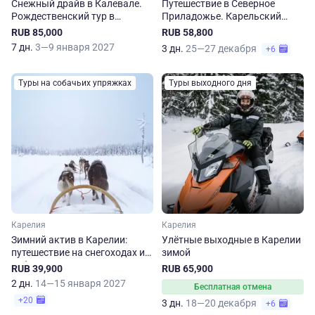
Снежный драйв в Калевале.
Путешествие в Северное
Рождественский тур в
Приладожье. Карельский
Карелию
эксклюзив
RUB 85,000
RUB 58,800
7 дн.
3—9 января 2027
3 дн.
25—27 декабря
+6
Туры на собачьих упряжках
Туры выходного дня
Карелия
Карелия
Зимний актив в Карелии:
Улётные выходные в Карелии
путешествие на снегоходах и
зимой
собачьих упряжках
RUB 39,900
RUB 65,900
2 дн.
14—15 января 2027
Бесплатная отмена
+20
3 дн.
18—20 декабря
+6