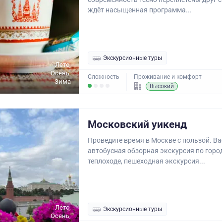
ждёт насыщенная программа...
Экскурсионные туры
Лето,
Осень,
Сложность
Проживание и комфорт
Зима
Высокий
Московский уикенд
Проведите время в Москве с пользой. Ва
автобусная обзорная экскурсия по город
теплоходе, пешеходная экскурсия...
Лето,
Экскурсионные туры
Осень,