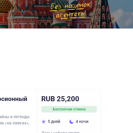
RUB 25,200
урсионный
Бесплатная отмена
айны и легенды
5 дней
4 ночи
а «на лавках»,