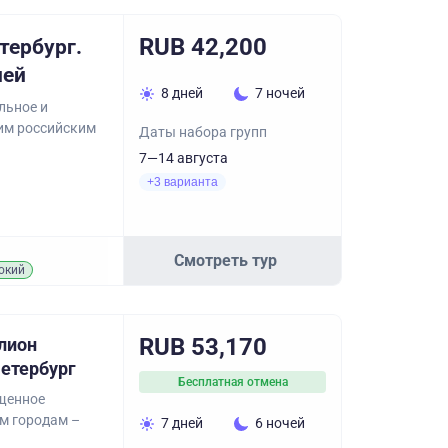
RUB 42,200
тербург.
ней
8 дней
7 ночей
льное и
им российским
Даты набора групп
7—14 августа
+3 варианта
Смотреть тур
окий
RUB 53,170
лион
Петербург
Бесплатная отмена
щенное
м городам –
7 дней
6 ночей