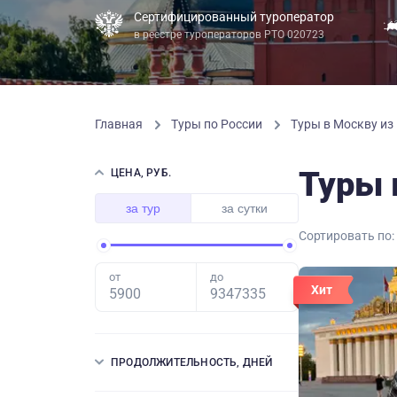
Сертифицированный туроператор
в реестре туроператоров РТО 020723
Главная
Туры по России
Туры в Москву из
Туры 
ЦЕНА, РУБ.
за тур
за сутки
Сортировать по:
от
до
Хит
ПРОДОЛЖИТЕЛЬНОСТЬ, ДНЕЙ