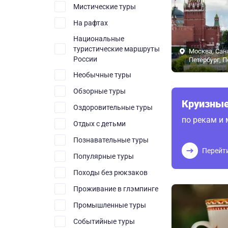
Мистические туры
На рафтах
Национальные
туристические маршруты
Москва, Сан
России
Петербург, 
Необычные туры
Обзорные туры
Круизные
Оздоровительные туры
по рекам и
Отдых с детьми
Познавательные туры
Перейт
Популярные туры
Походы без рюкзаков
Проживание в глэмпинге
Промышленные туры
Событийные туры