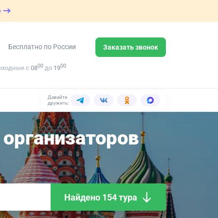
е
Бесплатно по России
Заказать звонок
00
00
ыходные с
08
до
19
Давайте
дружить:
организаторов
Найдено 154 тура