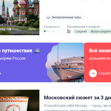
Экскурсионные туры
кт-
Сложность
Проживание и комфорт
Петергоф
Лето
Средний
Выше среднег
 путешествия
Всё вклю
 морям России
возьмем вс
и
Перейт
Московский сюжет за 3 д
Откройте для себя Москву — город, где и
современность тесно переплетены друг с