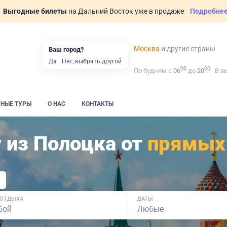
Выгодные билеты
на Дальний Восток уже в продаже
Подробне
Москва
и другие страны
Ваш город?
Да
Нет, выбрать другой
00
00
По будням с
06
до
20
В в
ВНЫЕ ТУРЫ
О НАС
КОНТАКТЫ
 из Полоцка от
прямых
 ОТДЫХА
ДАТЫ