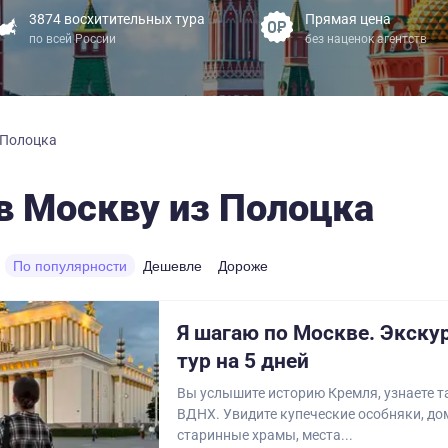
3874 восхитительных тура
Прямая цена
по всей России
без наценок агентств
 Полоцка
в Москву из Полоцка
По популярности
Дешевле
Дороже
Я шагаю по Москве. Экск
тур на 5 дней
Вы услышите историю Кремля, узнаете т
ВДНХ. Увидите купеческие особняки, дом
старинные храмы, места...