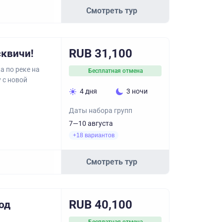
Смотреть тур
RUB 31,100
сквичи!
а по реке на
Бесплатная отмена
 с новой
4 дня
3 ночи
Даты набора групп
7—10 августа
+18 вариантов
Смотреть тур
RUB 40,100
од