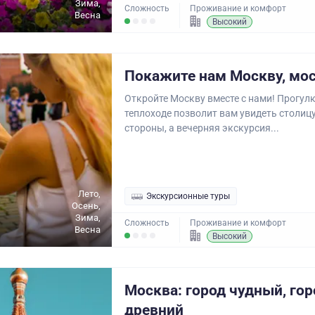
Зима,
Сложность
Проживание и комфорт
Весна
Высокий
Покажите нам Москву, мо
Откройте Москву вместе с нами! Прогулк
теплоходе позволит вам увидеть столицу
стороны, а вечерняя экскурсия...
Лето,
Экскурсионные туры
Осень,
Зима,
Сложность
Проживание и комфорт
Весна
Высокий
Москва: город чудный, гор
древний