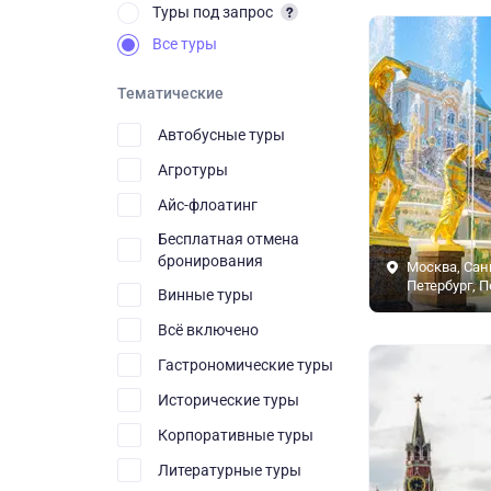
Туры под запрос
Все туры
Тематические
Автобусные туры
Агротуры
Айс-флоатинг
Бесплатная отмена
бронирования
Москва, Сан
Петербург, 
Винные туры
Всё включено
Гастрономические туры
Исторические туры
Корпоративные туры
Литературные туры