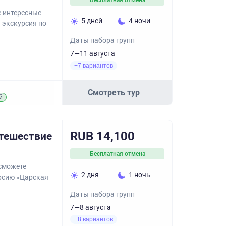
Бесплатная отмена
 интересные
5 дней
4 ночи
 экскурсия по
Даты набора групп
7—11 августа
+7 вариантов
Смотреть тур
й
RUB 14,100
утешествие
Бесплатная отмена
 сможете
2 дня
1 ночь
урсию «Царская
Даты набора групп
7—8 августа
+8 вариантов