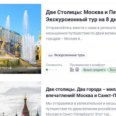
Две Столицы: Москва и Пе
Экскурсионный тур на 8 д
Отправляйтесь вместе с нами в увлекате
насыщенное путешествие по двум велик
городам – Москве и...
Экскурсионные туры
кт-
Лето,
Сложность
Проживание и комфорт
Петергоф
Осень
Выше среднего
Выс
Две столицы. Два города – мил
впечатлений! Москва и Санкт-
Мы отправимся в увлекательное и насы
путешествие по двум великим российски
Москве и Санкт-Петербургу! Этот тур...