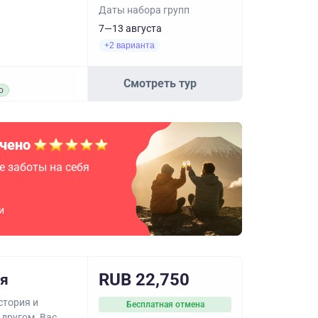
Даты набора групп
7—13 августа
+2 варианта
Смотреть тур
о
чено
е заботы на себя
и
RUB 22,750
ня
стория и
Бесплатная отмена
 другом. Вас