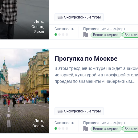
Экскурсионные туры
Лето,
Осень,
Сложность
Проживание и комфорт
Зима
Выше среднего
Высоки
Прогулка по Москве
В этом трехдневном туре на ждет знаком
историей, культурой и атмосферой стол
проедем по знаменитым набережным...
Экскурсионные туры
Лето,
Сложность
Проживание и комфорт
Осень
Выше среднего
Высоки