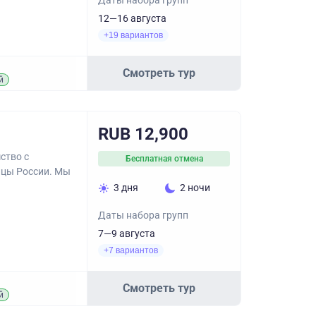
Даты набора групп
12—16 августа
+19 вариантов
Смотреть тур
й
RUB 12,900
ство с
Бесплатная отмена
ицы России. Мы
3 дня
2 ночи
Даты набора групп
7—9 августа
+7 вариантов
Смотреть тур
й