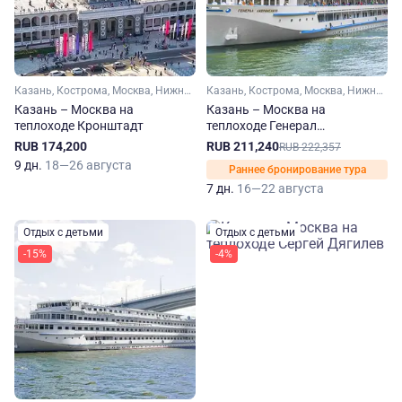
Казань, Кострома, Москва, Нижний Новгород, Рыбинск, Чебоксары, Ярославль, Плес, Мышкин, Свияжск, Городец
Казань, Кострома, Москва, Нижний Новгород, Чебоксары, Плес, Кинешма, Мышкин, Городец
Казань – Москва на
Казань – Москва на
теплоходе Кронштадт
теплоходе Генерал
Лавриненков
RUB 174,200
RUB 211,240
RUB 222,357
9 дн.
18—26 августа
Раннее бронирование тура
7 дн.
16—22 августа
Отдых с детьми
Отдых с детьми
-15%
-4%