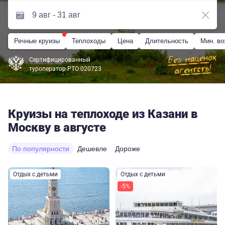
Речные круизы
Теплоходы
Цена
Длительность
Мин. во
Сертифицированный
туроператор РТО 020723
Круизы на теплоходе из Казани в
Москву в августе
По популярности
Дешевле
Дороже
Отдых с детьми
Отдых с детьми
-5%