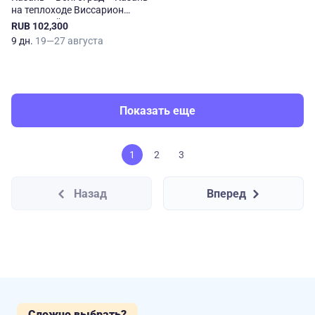
на теплоходе Виссарион
Белинский
RUB 102,300
9 дн.
19—27 августа
Показать еще
1
2
3
Назад
Вперед
Сложно выбрать?