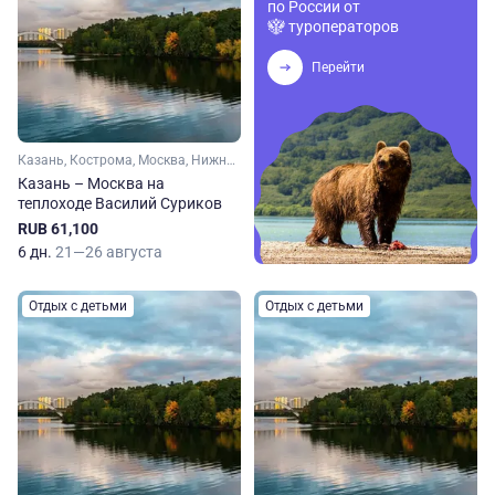
по России от
туроператоров
Перейти
Казань, Кострома, Москва, Нижний Новгород, Чебоксары, Чкаловский, Дубна, Свияжск
Казань – Москва на
теплоходе Василий Суриков
RUB 61,100
6 дн.
21—26 августа
Отдых с детьми
Отдых с детьми