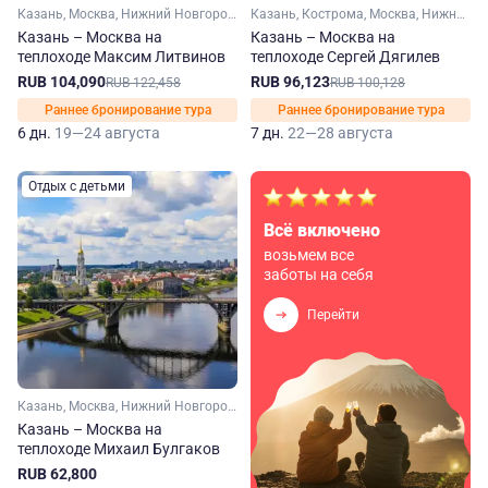
Казань, Москва, Нижний Новгород, Чебоксары, Ярославль, Углич, Городец
Казань, Кострома, Москва, Нижний Новгород, Чебоксары, Кинешма, Мышкин, Городец, Юрьевец
Казань – Москва на
Казань – Москва на
теплоходе Максим Литвинов
теплоходе Сергей Дягилев
RUB 104,090
RUB 96,123
RUB 122,458
RUB 100,128
Раннее бронирование тура
Раннее бронирование тура
6 дн.
19—24 августа
7 дн.
22—28 августа
Отдых с детьми
Всё включено
возьмем все
заботы на себя
Перейти
Казань, Москва, Нижний Новгород, Рыбинск, Чебоксары, Ярославль, Углич, Калязин, Городец
Казань – Москва на
теплоходе Михаил Булгаков
RUB 62,800