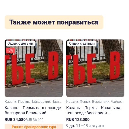
Также может понравиться
Отдых с детьми
Отдых с детьми
-5%
Казань, Пермь, Чайковский, Чистополь
Казань, Пермь, Березники, Чайковский, Елабуга, Чистополь
Казань – Пермь на теплоходе
Казань – Пермь – Казань на
Виссарион Белинский
теплоходе Виссарион
Белинский
RUB 34,580
RUB 123,000
RUB 36,400
9 дн.
11—19 августа
Раннее бронирование тура