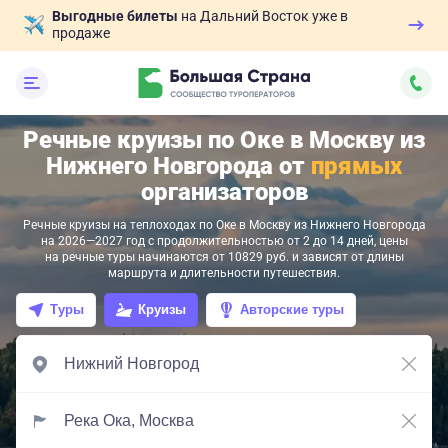
Выгодные билеты
на Дальний Восток уже в
продаже
Речные круизы по Оке в Москву из
Нижнего Новгорода от
прямых
организаторов
Речные круизы на теплоходах по Оке в Москву из Нижнего Новгорода
на 2026—2027 год с продолжительностью от 2 до 14 дней, цены
на речные туры начинаются от 10829 руб. и зависят от длины
маршрута и длительности путешествия.
Туры
Круизы
Авторские туры