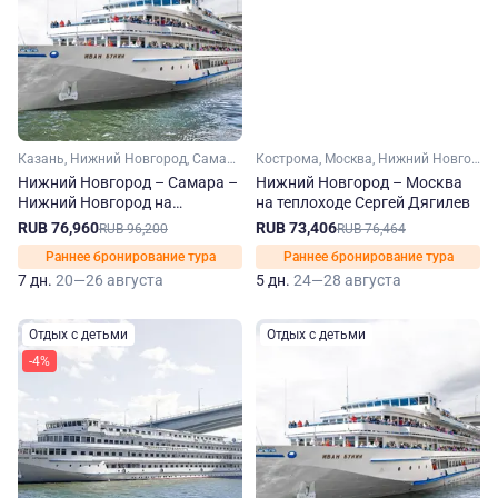
Казань, Нижний Новгород, Самара, Макарьев, Болгар
Кострома, Москва, Нижний Новгород, Кинешма, Мышкин, Городец, Юрьевец
Нижний Новгород – Самара –
Нижний Новгород – Москва
Нижний Новгород на
на теплоходе Сергей Дягилев
теплоходе Иван Бунин
RUB 76,960
RUB 73,406
RUB 96,200
RUB 76,464
Раннее бронирование тура
Раннее бронирование тура
7 дн.
20—26 августа
5 дн.
24—28 августа
Отдых с детьми
Отдых с детьми
-4%