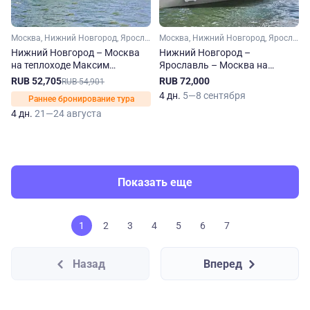
Москва, Нижний Новгород, Ярославль, Углич, Городец
Москва, Нижний Новгород, Ярославль, Дубна, Юрьевец
Нижний Новгород – Москва
Нижний Новгород –
на теплоходе Максим
Ярославль – Москва на
Литвинов
теплоходе Иван Бунин
RUB 52,705
RUB 72,000
RUB 54,901
4 дн.
5—8 сентября
Раннее бронирование тура
4 дн.
21—24 августа
Показать еще
1
2
3
4
5
6
7
Назад
Вперед