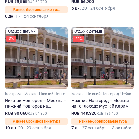
Федин
Радищев
RUB 59,565
RUB 56,900
RUB 62,700
5 дн.
20—24 сентября
Раннее бронирование тура
8 дн.
17—24 сентября
Отдых с детьми
Отдых с детьми
-5%
-20%
Кострома, Москва, Нижний Новгород, Рыбинск, Ярославль, Углич, Калязин, Плес, Городец
Москва, Нижний Новгород, Чебоксары, Ярославль, Мышкин, Городец
Нижний Новгород – Москва –
Нижний Новгород – Москва
Нижний Новгород на
на теплоходе Мустай Карим
теплоходе Александр
RUB 90,060
RUB 148,320
RUB 94,800
RUB 185,400
Радищев
Раннее бронирование тура
Раннее бронирование тура
10 дн.
20—29 сентября
7 дн.
27 сентября — 3 октября