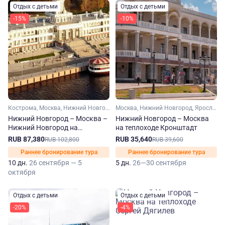
Отдых с детьми
Отдых с детьми
-15%
-10%
Кострома, Москва, Нижний Новгород, Ярославль, Углич, Калязин, Плес, Кинешма, Мышкин, Городец
Москва, Нижний Новгород, Ярославль, Плес, Кинешма, Мышкин, Городец
Нижний Новгород – Москва –
Нижний Новгород – Москва
Нижний Новгород на
на теплоходе Кронштадт
теплоходе Кронштадт
RUB 87,380
RUB 35,640
RUB 102,800
RUB 39,600
Раннее бронирование тура
Раннее бронирование тура
10 дн.
26 сентября — 5
5 дн.
26—30 сентября
октября
Отдых с детьми
Отдых с детьми
-20%
-4%