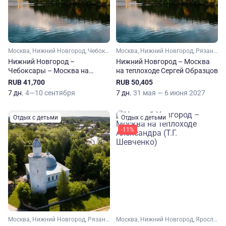
Москва, Нижний Новгород, Чебоксары, Муром, Павлово, Константиново
Москва, Нижний Новгород, Рязань, Муром, Касимов, Павлово, Константиново
Нижний Новгород –
Нижний Новгород – Москва
Чебоксары – Москва на
на теплоходе Сергей Образцов
теплоходе Бородино
RUB 41,700
RUB 50,405
7 дн.
4—10 сентября
7 дн.
31 мая — 6 июня 2027
Отдых с детьми
Отдых с детьми
-11%
Москва, Нижний Новгород, Рязань, Коломна, Муром, Касимов, Павлово, Константиново
Москва, Нижний Новгород, Ярославль, Углич, Городец