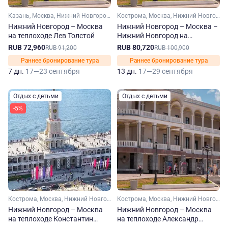
Казань, Москва, Нижний Новгород, Чебоксары, Ярославль, Углич, Городец
Кострома, Москва, Нижний Новгород, Рыбинск, Тверь, Ярославль, Углич, Калязин, Плес, Кинешма, Мышкин, Городец, Юрьевец, Завидово
Нижний Новгород – Москва
Нижний Новгород – Москва –
на теплоходе Лев Толстой
Нижний Новгород на
теплоходе Константин Федин
RUB 72,960
RUB 80,720
RUB 91,200
RUB 100,900
Раннее бронирование тура
Раннее бронирование тура
7 дн.
17—23 сентября
13 дн.
17—29 сентября
Отдых с детьми
Отдых с детьми
-5%
Кострома, Москва, Нижний Новгород, Рыбинск, Тверь, Ярославль, Плес, Кинешма, Мышкин, Городец, Юрьевец
Кострома, Москва, Нижний Новгород, Рыбинск, Углич, Плес, Городец
Нижний Новгород – Москва
Нижний Новгород – Москва
на теплоходе Константин
на теплоходе Александр