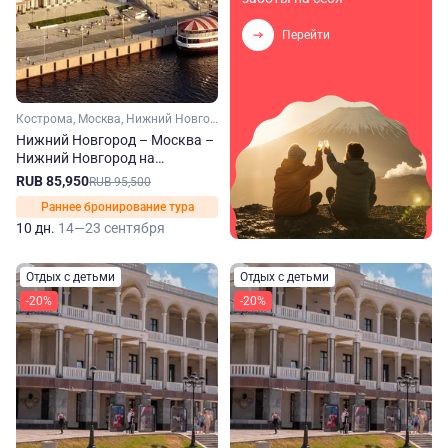
Перейти
Кострома, Москва, Нижний Новгород, Тверь, Ярославль, Углич, Плес, Кинешма, Мышкин, Городец
Нижний Новгород – Москва –
Нижний Новгород на
теплоходе Александр Суворов
RUB 85,950
RUB 95,500
Раннее бронирование тура
10 дн.
14—23 сентября
Отдых с детьми
Отдых с детьми
-20%
-20%