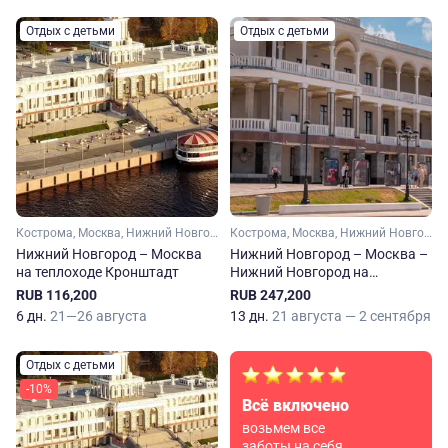
Отдых с детьми
Отдых с детьми
Кострома, Москва, Нижний Новгород, Рыбинск, Ярославль, Плес, Мышкин, Городец
Кострома, Москва, Нижний Новгород, Рыбинск, Тверь, Ярославль, Углич, Калязин, Плес, Кинешма, Мышкин, Городец, Юрьевец
Нижний Новгород – Москва
Нижний Новгород – Москва –
на теплоходе Кронштадт
Нижний Новгород на
теплоходе Кронштадт
RUB 116,200
RUB 247,200
6 дн.
21—26 августа
13 дн.
21 августа — 2 сентября
Отдых с детьми
-10%
Всё включено
возьмем все
заботы на себя