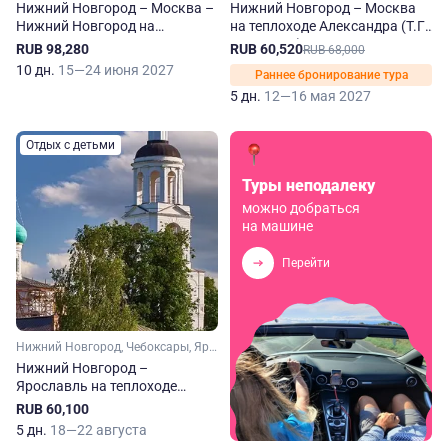
Нижний Новгород – Москва –
Нижний Новгород – Москва
Нижний Новгород на
на теплоходе Александра (Т.Г.
теплоходе Павел Миронов
Шевченко)
RUB 98,280
RUB 60,520
RUB 68,000
10 дн.
15—24 июня 2027
Раннее бронирование тура
5 дн.
12—16 мая 2027
Отдых с детьми
Туры неподалеку
можно добраться
на машине
Перейти
Нижний Новгород, Чебоксары, Ярославль, Городец
Нижний Новгород –
Ярославль на теплоходе
Зосима Шашков
RUB 60,100
5 дн.
18—22 августа