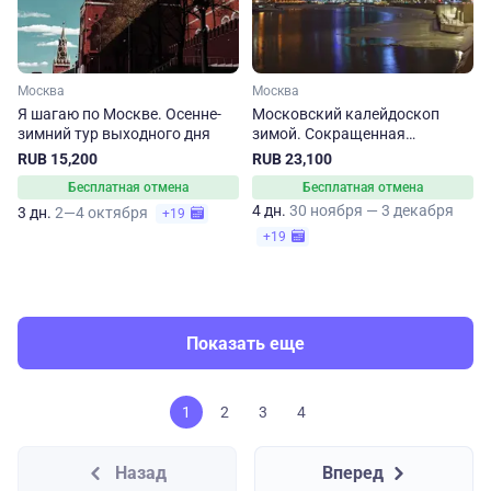
Москва
Москва
Я шагаю по Москве. Осенне-
Московский калейдоскоп
зимний тур выходного дня
зимой. Сокращенная
программа
RUB 15,200
RUB 23,100
Бесплатная отмена
Бесплатная отмена
4 дн.
30 ноября — 3 декабря
3 дн.
2—4 октября
+19
+19
Показать еще
1
2
3
4
Назад
Вперед