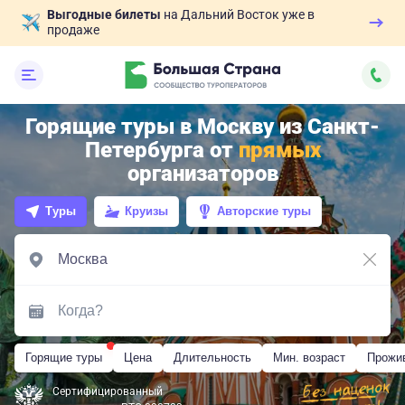
Выгодные билеты
на Дальний Восток уже в
продаже
Горящие туры в Москву из Санкт-
Петербурга от
прямых
организаторов
Туры
Круизы
Авторские туры
Горящие туры
Цена
Длительность
Мин. возраст
Прожи
Сертифицированный