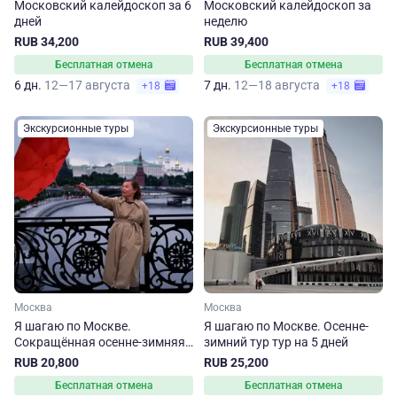
Московский калейдоскоп за 6
Московский калейдоскоп за
дней
неделю
RUB 34,200
RUB 39,400
Бесплатная отмена
Бесплатная отмена
6 дн.
12—17 августа
7 дн.
12—18 августа
+18
+18
Экскурсионные туры
Экскурсионные туры
Москва
Москва
Я шагаю по Москве.
Я шагаю по Москве. Осенне-
Сокращённая осенне-зимняя
зимний тур тур на 5 дней
программа
RUB 20,800
RUB 25,200
Бесплатная отмена
Бесплатная отмена