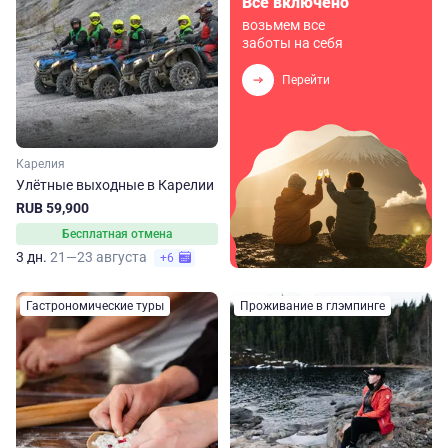
Всё включено
возьмем все
заботы на себя
Перейти
Карелия
Улётные выходные в Карелии
RUB 59,900
Бесплатная отмена
3 дн.
21—23 августа
+6
Гастрономические туры
Проживание в глэмпинге