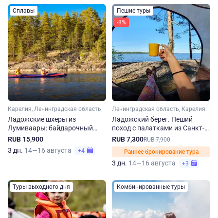
Сплавы
Пешие туры
-8%
Карелия, Ленинградская область
Ленинградская область, Карелия
Ладожские шхеры из
Ладожский берег. Пеший
Лумиваары: байдарочный
поход с палатками из Санкт-
поход к острову Кит
Петербурга
RUB 15,900
RUB 7,300
RUB 7,900
3 дн.
14—16 августа
+4
Раннее бронирование тура
3 дн.
14—16 августа
+3
Туры выходного дня
Комбинированные туры