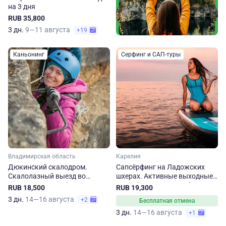
на 3 дня
RUB 35,800
3 дн.
9—11 августа
+19
Каньонинг
Серфинг и САП-туры
Владимирская область
Карелия
Дюкинский скалодром.
Сапсёрфинг на Ладожских
Скалолазный выезд во
шхерах. Активные выходные с
Владимирскую область из
трансфером из Петербурга
RUB 18,500
RUB 19,300
Москвы
3 дн.
14—16 августа
+2
Бесплатная отмена
3 дн.
14—16 августа
+1