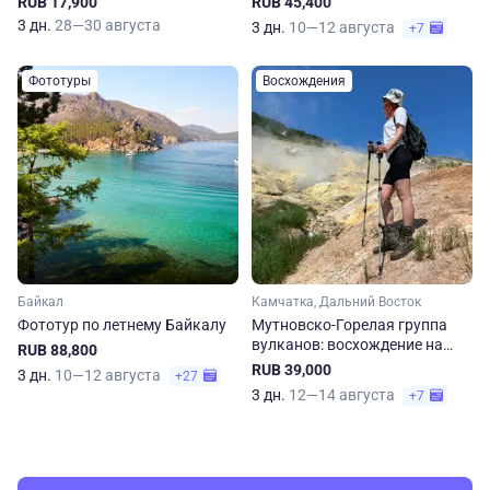
RUB 17,900
RUB 45,400
3 дн.
28—30 августа
3 дн.
10—12 августа
+7
Фототуры
Восхождения
Байкал
Камчатка, Дальний Восток
Фототур по летнему Байкалу
Мутновско-Горелая группа
вулканов: восхождение на
RUB 88,800
Камчатке
RUB 39,000
3 дн.
10—12 августа
+27
3 дн.
12—14 августа
+7