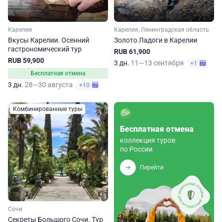
Карелия
Карелия, Ленинградская область
Вкусы Карелии. Осенний
Золото Ладоги в Карелии
гастрономический тур
RUB 61,900
RUB 59,900
3 дн.
11—13 сентября
+1
Бесплатная отмена
3 дн.
28—30 августа
+10
Комбинированные туры
Бесплатная отмена
коллекция туров
по России
Перейти
Сочи
Секреты Большого Сочи. Тур