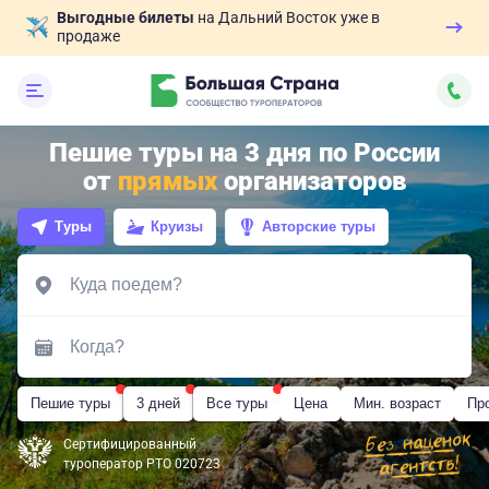
Выгодные билеты
на Дальний Восток уже в
продаже
Пешие туры на 3 дня по России
от
прямых
организаторов
Туры
Круизы
Авторские туры
Пешие туры
3 дней
Все туры
Цена
Мин. возраст
Пр
Сертифицированный
туроператор РТО 020723