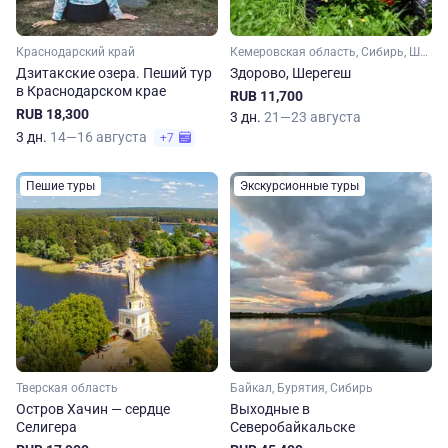
Краснодарский край
Кемеровская область, Сибирь, Шерегеш
Дзитакские озера. Пеший тур
Здорово, Шерегеш
в Краснодарском крае
RUB 11,700
RUB 18,300
3 дн.
21—23 августа
3 дн.
14—16 августа
+7
Пешие туры
Экскурсионные туры
Тверская область
Байкал, Бурятия, Сибирь
Остров Хачин — сердце
Выходные в
Селигера
Северобайкальске