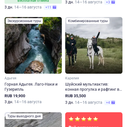
Бесплатная отмена
3 дн.
14—16 августа
+3
3 дн.
14—16 августа
+11
Экскурсионные туры
Комбинированные туры
Адыгея
Карелия
Горная Адыгея. Лаго-Наки и
Шуйский мультиактив:
Гузерипль
конная прогулка и рафтинг в
Карелии
RUB 19,900
RUB 35,500
3 дн.
14—16 августа
3 дн.
14—16 августа
+4
Туры выходного дня