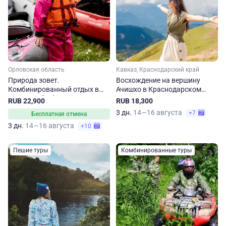
Орловская область
Кавказ, Краснодарский край
Природа зовет.
Восхождение на вершину
Комбинированный отдых в
Ачишхо в Краснодарском
Орловской области
крае
RUB 22,900
RUB 18,300
3 дн.
14—16 августа
+7
Бесплатная отмена
3 дн.
14—16 августа
+10
Пешие туры
Комбинированные туры