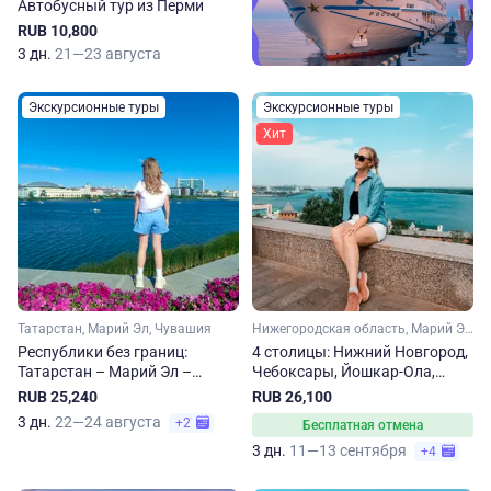
Автобусный тур из Перми
RUB 10,800
3 дн.
21—23 августа
Экскурсионные туры
Экскурсионные туры
Хит
Татарстан, Марий Эл, Чувашия
Нижегородская область, Марий Эл, Татарстан, Чувашия
Республики без границ:
4 столицы: Нижний Новгород,
Татарстан – Марий Эл –
Чебоксары, Йошкар-Ола,
Чувашия
Казань
RUB 25,240
RUB 26,100
3 дн.
22—24 августа
+2
Бесплатная отмена
3 дн.
11—13 сентября
+4