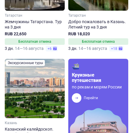
Татарстан
Татарстан
Жемчужины Татарстана. Тур
Добро пожаловать в Казань.
на 3 дня
Летний тур на 3 дня
RUB 22,650
RUB 18,020
Бесплатная отмена
Бесплатная отмена
3 дн.
14—16 августа
3 дн.
14—16 августа
+6
+18
Экскурсионные туры
Круизные
путешествия
по рекам и морям России
Перейти
Казань
Казанский калейдоскоп.