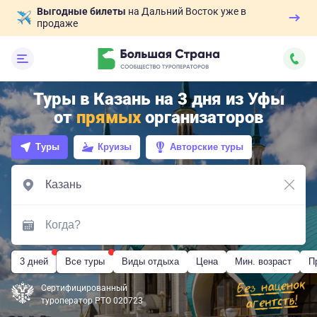
Выгодные билеты
на Дальний Восток уже в
продаже
Туры в Казань на 3 дня из Уфы
от
прямых
организаторов
Туры
Круизы
Авторские туры
3 дней
Все туры
Виды отдыха
Цена
Мин. возраст
П
Сертифицированный
туроператор РТО 020723