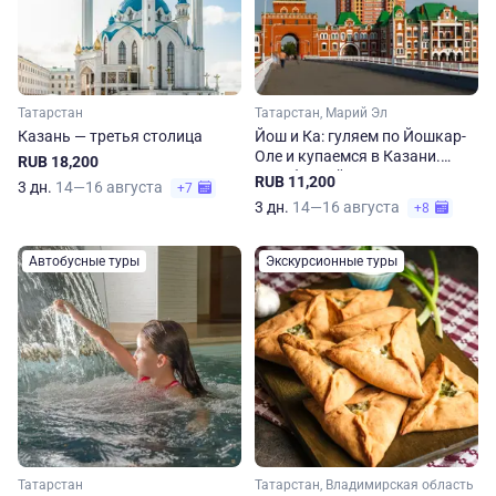
Татарстан
Татарстан, Марий Эл
Казань — третья столица
Йош и Ка: гуляем по Йошкар-
Оле и купаемся в Казани.
RUB 18,200
Автобусный тур из Перми
RUB 11,200
3 дн.
14—16 августа
+7
3 дн.
14—16 августа
+8
Автобусные туры
Экскурсионные туры
Татарстан
Татарстан, Владимирская область