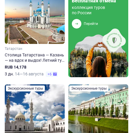
Бесплатная отмена
коллекция туров
по России
Перейти
Татарстан
Столица Татарстана — Казань
— на вдох и выдох! Летний тур
на 3 дня
RUB 14,178
3 дн.
14—16 августа
+6
Экскурсионные туры
Экскурсионные туры