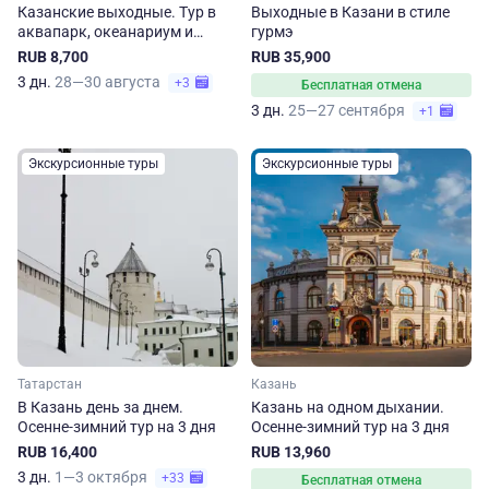
Казанские выходные. Тур в
Выходные в Казани в стиле
аквапарк, океанариум и
гурмэ
термы
RUB 8,700
RUB 35,900
3 дн.
28—30 августа
+3
Бесплатная отмена
3 дн.
25—27 сентября
+1
Экскурсионные туры
Экскурсионные туры
Татарстан
Казань
В Казань день за днем.
Казань на одном дыхании.
Осенне-зимний тур на 3 дня
Осенне-зимний тур на 3 дня
RUB 16,400
RUB 13,960
3 дн.
1—3 октября
+33
Бесплатная отмена