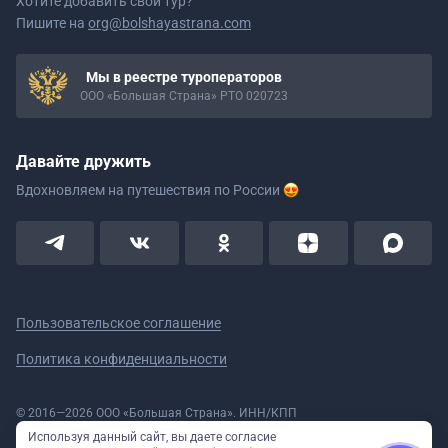
Хотите добавить свой тур?
Пишите на
org@bolshayastrana.com
Мы в реестре туроператоров
ООО «Большая Страна» РТО 020723
Давайте дружить
Вдохновляем на путешествия
по России
Пользовательское соглашение
Политика конфиденциальности
© 2016—2026 ООО «Большая Страна». ИНН/КПП
5908078160/590801001 ОГРН 1185958020533
Используя данный сайт, вы даете согласие
Номер в реестре Роскомнадзора № 59-18-006319 (Приказ № 321 от