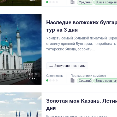
Средний
Выше среднег
Наследие волжских булгар
тур на 3 дня
Увидеть самый большой печатный Коран
столицу древней Булгарии, попробоват
татарские блюда, освоить...
Экскурсионные туры
Лето,
Сложность
Проживание и комфорт
Осень
Средний
Выше среднег
Золотая моя Казань. Летни
дня
Если вам кажется, что экскурсии по