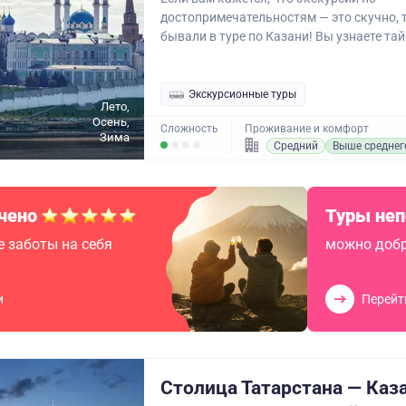
достопримечательностям — это скучно, 
бывали в туре по Казани! Вы узнаете тай
Экскурсионные туры
Лето,
Осень,
Сложность
Проживание и комфорт
Зима
Средний
Выше среднег
чено
Туры не
 заботы на себя
можно добр
и
Перейт
Столица Татарстана — Каз