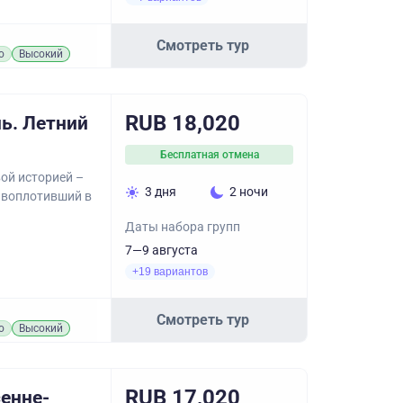
Смотреть тур
о
Высокий
RUB 18,020
ь. Летний
Бесплатная отмена
ой историей –
3 дня
2 ночи
 воплотивший в
Даты набора групп
7—9 августа
+19 вариантов
Смотреть тур
о
Высокий
RUB 17,020
сенне-