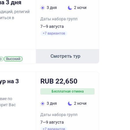
на 3 дня
3 дня
2 ночи
адиций, религий
иться в
Даты набора групп
7—9 августа
+7 вариантов
Смотреть тур
о
Высокий
RUB 22,650
р на 3
Бесплатная отмена
вие по
3 дня
2 ночи
орит Вас
Даты набора групп
7—9 августа
+7 вариантов