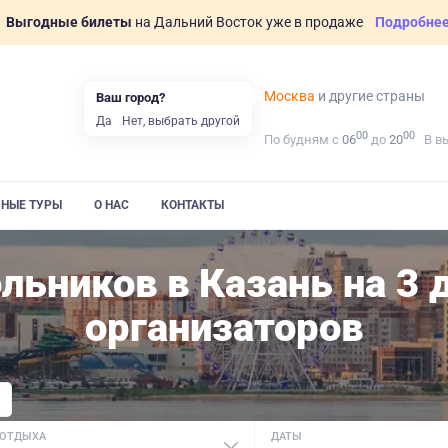
Выгодные билеты
на Дальний Восток уже в продаже
Подробне
Москва
и другие страны
Ваш город?
Да
Нет, выбрать другой
00
00
По будням с
06
до
20
В в
ВНЫЕ ТУРЫ
О НАС
КОНТАКТЫ
льников в Казань на 3 
организаторов
 ОТДЫХА
ДАТЫ