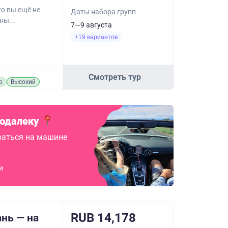
то вы ещё не
Даты набора групп
ны...
7—9 августа
+19 вариантов
Смотреть тур
о
Высокий
подалеку
аться на машине
и
RUB 14,178
ань — на