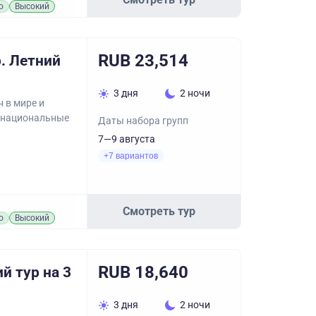
о
Высокий
RUB 23,514
. Летний
3 дня
2 ночи
 в мире и
ь национальные
Даты набора групп
7—9 августа
+7 вариантов
Смотреть тур
о
Высокий
RUB 18,640
й тур на 3
3 дня
2 ночи