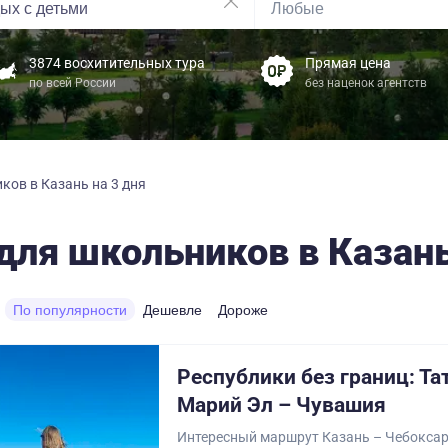
3874 восхитительных тура
Прямая цена
по всей России
без наценок агентств
ков в Казань на 3 дня
для школьников в Казань
По популярности
Дешевле
Дороже
Республики без границ: Та
Марий Эл – Чувашия
Интересный маршрут Казань – Чебокса