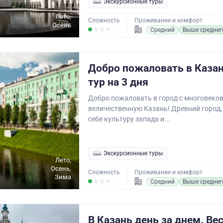
Экскурсионные туры
Лето,
Сложность
Проживание и комфорт
Осень
Средний
Выше среднег
Добро пожаловать в Казан
тур на 3 дня
Добро пожаловать в город с многовеков
величественную Казань! Древний город,
себе культуру запада и...
Экскурсионные туры
Лето,
Осень,
Сложность
Проживание и комфорт
Зима
Средний
Выше среднег
В Казань день за днем. Ве