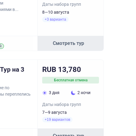
ии
Даты набора групп
иями в...
8—10 августа
+3 варианта
Смотреть тур
й
RUB 13,780
Тур на 3
Бесплатная отмена
ие по
3 дня
2 ночи
йны переплелись
Даты набора групп
7—9 августа
+19 вариантов
Смотреть тур