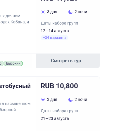
3 дня
2 ночи
загадочном
одах Кабана, и
Даты набора групп
12—14 августа
+34 варианта
Смотреть тур
о
Высокий
RUB 10,800
Автобусный
3 дня
2 ночи
я в насыщенном
обзорной
Даты набора групп
21—23 августа