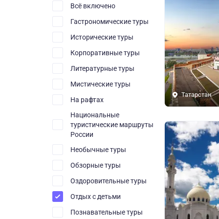
Всё включено
Гастрономические туры
Исторические туры
Корпоративные туры
Литературные туры
Мистические туры
Татарстан
На рафтах
Национальные
туристические маршруты
России
Необычные туры
Обзорные туры
Оздоровительные туры
Отдых с детьми
Познавательные туры