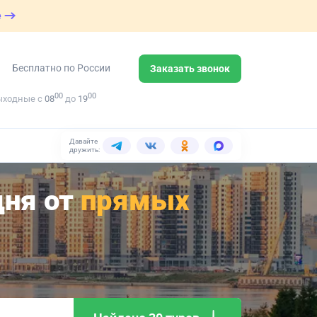
е
Бесплатно по России
Заказать звонок
00
00
ыходные с
08
до
19
Давайте
дружить:
дня от
прямых