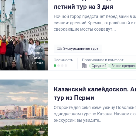
летний тур на 3 дня
Ночной город предстанет перед вами в 
сиянии: древний Кремль, отражённый в в
сверкающие мосты создадут...
Лето,
Экскурсионные туры
Осень,
Зима,
Сложность
Проживание и комфорт
Весна
Средний
Выше среднег
Казанский калейдоскоп. 
тур из Перми
Откройте для себя жемчужину Поволжь
однодневном туре по Казани. Начнем с 
экскурсии: вы увидите...