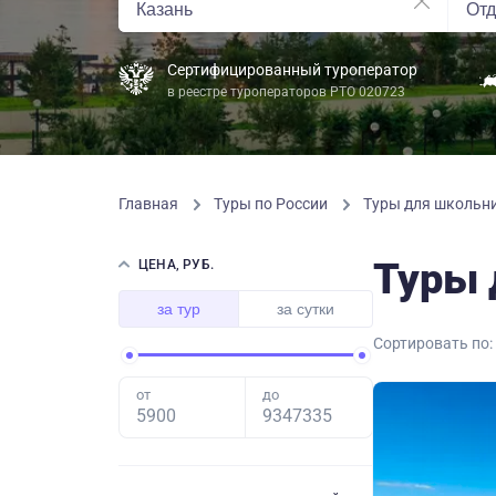
Сертифицированный туроператор
в реестре туроператоров РТО 020723
Главная
Туры по России
Туры для школьни
Туры 
ЦЕНА, РУБ.
за тур
за сутки
Сортировать по:
от
до