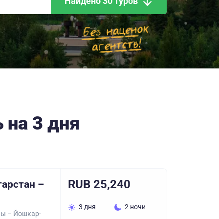
Найдено 30 туров
 на 3 дня
RUB 25,240
тарстан –
3 дня
2 ночи
ры – Йошкар-