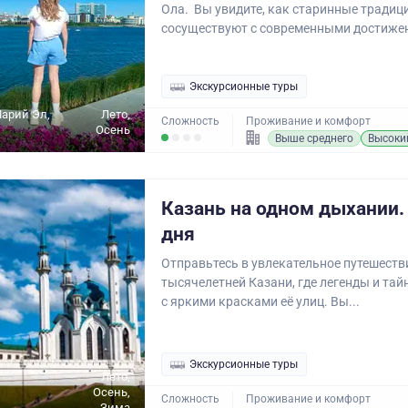
Ола. Вы увидите, как старинные традиц
сосуществуют с современными достижен
Экскурсионные туры
Марий Эл,
Лето,
Сложность
Проживание и комфорт
Осень
Выше среднего
Высоки
Казань на одном дыхании. 
дня
Отправьтесь в увлекательное путешеств
тысячелетней Казани, где легенды и та
с яркими красками её улиц. Вы...
Экскурсионные туры
Лето,
Осень,
Сложность
Проживание и комфорт
Зима