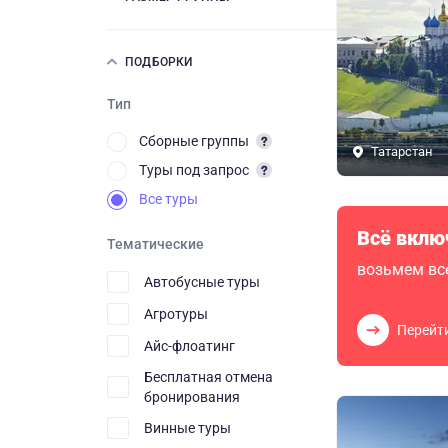
ПОДБОРКИ
Тип
Сборные группы
Татарстан
Туры под запрос
Все туры
Всё вклю
Тематические
возьмем все
Автобусные туры
Агротуры
Перейт
Айс-флоатинг
Бесплатная отмена
бронирования
Винные туры