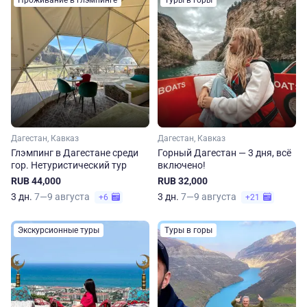
Проживание в глэмпинге
Туры в горы
Дагестан, Кавказ
Дагестан, Кавказ
Глэмпинг в Дагестане среди
Горный Дагестан — 3 дня, всё
гор. Нетуристический тур
включено!
RUB 44,000
RUB 32,000
3 дн.
7—9 августа
3 дн.
7—9 августа
+6
+21
Экскурсионные туры
Туры в горы