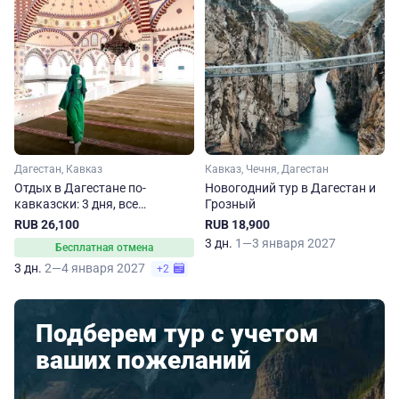
Дагестан, Кавказ
Кавказ, Чечня, Дагестан
Отдых в Дагестане по-
Новогодний тур в Дагестан и
кавказски: 3 дня, все
Грозный
включено! Январские
RUB 26,100
RUB 18,900
праздники
3 дн.
1—3 января 2027
Бесплатная отмена
3 дн.
2—4 января 2027
+2
Подберем тур с учетом
ваших пожеланий