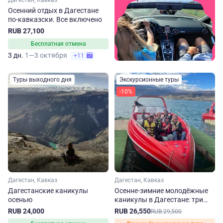
Дагестан, Кавказ
Осенний отдых в Дагестане
по-кавказски. Все включено
RUB 27,100
Бесплатная отмена
3 дн.
1—3 октября
+11
Туры выходного дня
Экскурсионные туры
-10%
Дагестан, Кавказ
Дагестан, Кавказ
Дагестанские каникулы
Осенне-зимние молодёжные
осенью
каникулы в Дагестане: три
улётных дня
RUB 24,000
RUB 26,550
RUB 29,500