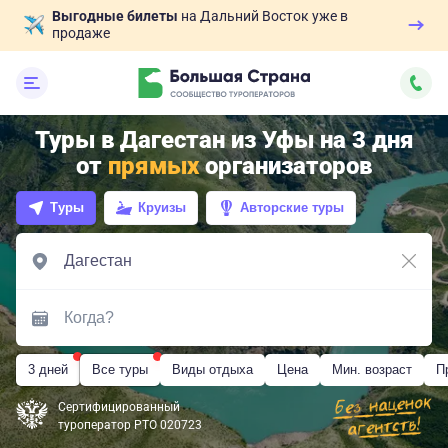
Выгодные билеты
на Дальний Восток уже в
продаже
Туры в Дагестан из Уфы на 3 дня
от
прямых
организаторов
Туры
Круизы
Авторские туры
3 дней
Все туры
Виды отдыха
Цена
Мин. возраст
П
Сертифицированный
туроператор РТО 020723