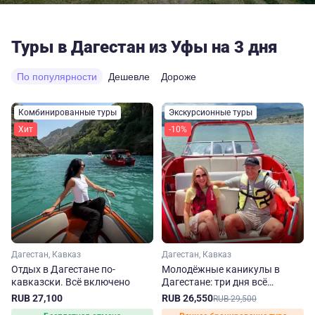
Туры в Дагестан из Уфы на 3 дня
По популярности
Дешевле
Дороже
Комбинированные туры
Экскурсионные туры
Хит
-10%
Дагестан, Кавказ
Дагестан, Кавказ
Отдых в Дагестане по-
Молодёжные каникулы в
кавказски. Всё включено
Дагестане: три дня всё
включено
RUB 27,100
RUB 26,550
RUB 29,500