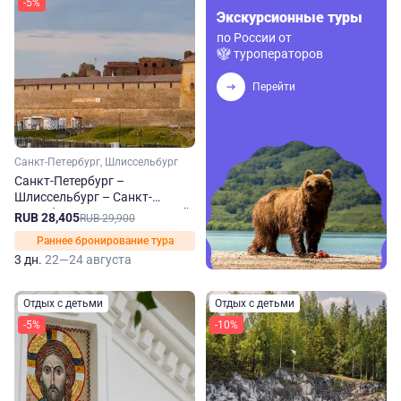
-5%
Экскурсионные туры
по России от
туроператоров
Перейти
Санкт-Петербург, Шлиссельбург
Санкт-Петербург –
Шлиссельбург – Санкт-
Петербург на теплоходе Юрий
RUB 28,405
RUB 29,900
Андропов
Раннее бронирование тура
3 дн.
22—24 августа
Отдых с детьми
Отдых с детьми
-5%
-10%