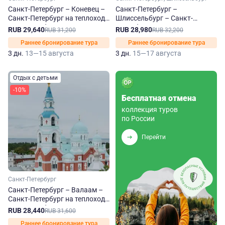
Санкт-Петербург – Коневец –
Санкт-Петербург –
Санкт-Петербург на теплоходе
Шлиссельбург – Санкт-
Леонид Соболев
Петербург на теплоходе
RUB 29,640
RUB 28,980
RUB 31,200
RUB 32,200
Леонид Соболев
Раннее бронирование тура
Раннее бронирование тура
3 дн.
13—15 августа
3 дн.
15—17 августа
Отдых с детьми
-10%
Бесплатная отмена
коллекция туров
по России
Перейти
Санкт-Петербург
Санкт-Петербург – Валаам –
Санкт-Петербург на теплоходе
Леонид Соболев
RUB 28,440
RUB 31,600
Раннее бронирование тура