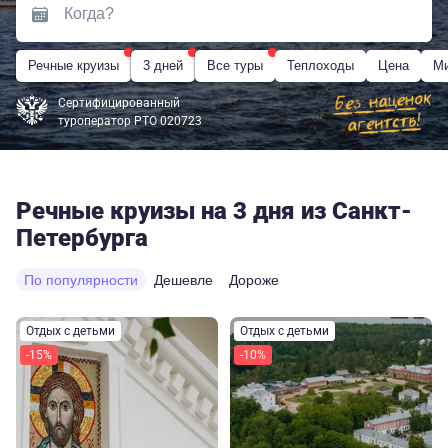
Речные круизы
3 дней
Все туры
Теплоходы
Цена
Ми
Сертифицированный
туроператор РТО 020723
Речные круизы на 3 дня из Санкт-
Петербурга
По популярности
Дешевле
Дороже
Отдых с детьми
Отдых с детьми
-15%
-10%