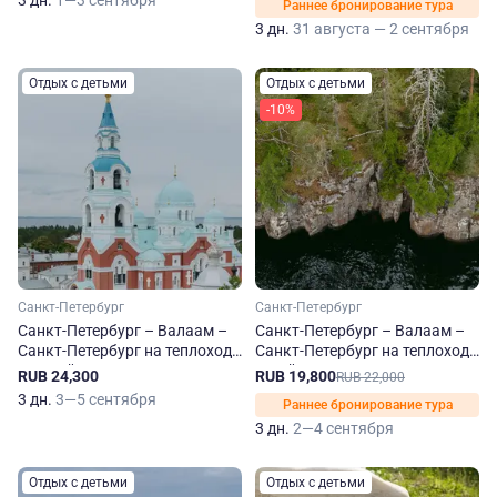
3 дн.
1—3 сентября
Раннее бронирование тура
3 дн.
31 августа — 2 сентября
Отдых с детьми
Отдых с детьми
-10%
Санкт-Петербург
Санкт-Петербург
Санкт-Петербург – Валаам –
Санкт-Петербург – Валаам –
Санкт-Петербург на теплоходе
Санкт-Петербург на теплоходе
Георгий Чичерин
Юрий Андропов
RUB 24,300
RUB 19,800
RUB 22,000
3 дн.
3—5 сентября
Раннее бронирование тура
3 дн.
2—4 сентября
Отдых с детьми
Отдых с детьми