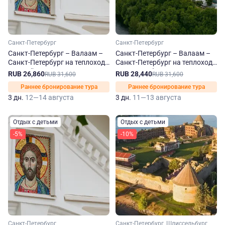
Санкт-Петербург
Санкт-Петербург
Санкт-Петербург – Валаам –
Санкт-Петербург – Валаам –
Санкт-Петербург на теплоходе
Санкт-Петербург на теплоходе
Георгий Чичерин
Леонид Соболев
RUB 26,860
RUB 28,440
RUB 31,600
RUB 31,600
Раннее бронирование тура
Раннее бронирование тура
3 дн.
12—14 августа
3 дн.
11—13 августа
Отдых с детьми
Отдых с детьми
-5%
-10%
Санкт-Петербург
Санкт-Петербург, Шлиссельбург