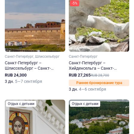
-5%
Санкт-Петербург, Шлиссельбург
Санкт-Петербург
Санкт-Петербург –
Санкт-Петербург –
Шлиссельбург – Санкт-
Хийденсельга – Санкт-
Петербург на теплоходе
Петербург на теплоходе
RUB 24,300
RUB 27,265
RUB 28,700
Георгий Чичерин
Леонид Соболев
3 дн.
5—7 сентября
Раннее бронирование тура
3 дн.
4—6 сентября
Отдых с детьми
Отдых с детьми