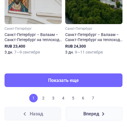
Санкт-Петербург
Санкт-Петербург
Санкт-Петербург – Валаам –
Санкт-Петербург – Валаам –
Санкт-Петербург на теплоходе
Санкт-Петербург на теплоходе
Георгий Чичерин
Георгий Чичерин
RUB 23,400
RUB 24,300
3 дн.
7—9 сентября
3 дн.
9—11 сентября
Показать еще
1
2
3
4
5
6
7
Назад
Вперед