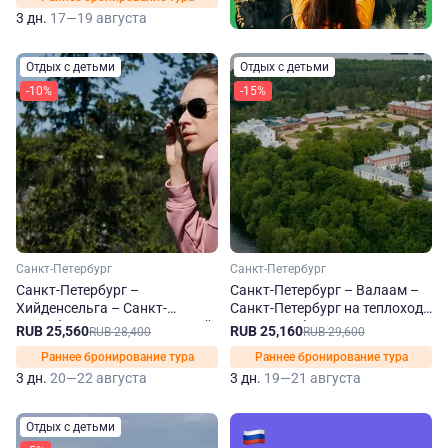
3 дн.
17—19 августа
Отдых с детьми
Отдых с детьми
-10%
-15%
Санкт-Петербург
Санкт-Петербург
Санкт-Петербург –
Санкт-Петербург – Валаам –
Хийденсельга – Санкт-
Санкт-Петербург на теплоходе
Петербург на теплоходе Юрий
Леонид Соболев
RUB 25,560
RUB 25,160
RUB 28,400
RUB 29,600
Андропов
Раннее бронирование тура
Раннее бронирование тура
3 дн.
20—22 августа
3 дн.
19—21 августа
Отдых с детьми