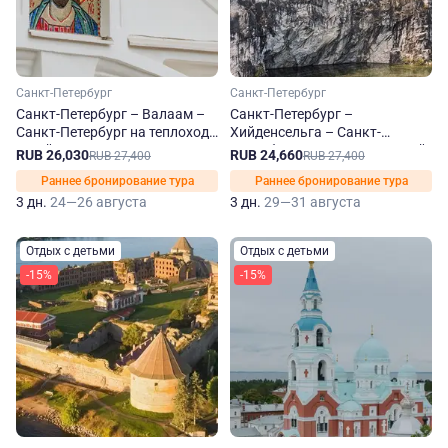
Санкт-Петербург
Санкт-Петербург
Санкт-Петербург – Валаам –
Санкт-Петербург –
Санкт-Петербург на теплоходе
Хийденсельга – Санкт-
Юрий Андропов
Петербург на теплоходе Юрий
RUB 26,030
RUB 24,660
RUB 27,400
RUB 27,400
Андропов
Раннее бронирование тура
Раннее бронирование тура
3 дн.
24—26 августа
3 дн.
29—31 августа
Отдых с детьми
Отдых с детьми
-15%
-15%