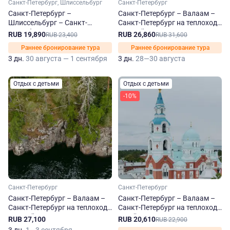
Санкт-Петербург, Шлиссельбург
Санкт-Петербург
Санкт-Петербург –
Санкт-Петербург – Валаам –
Шлиссельбург – Санкт-
Санкт-Петербург на теплоходе
Петербург на теплоходе
Георгий Чичерин
RUB 19,890
RUB 26,860
RUB 23,400
RUB 31,600
Георгий Чичерин
Раннее бронирование тура
Раннее бронирование тура
3 дн.
30 августа — 1 сентября
3 дн.
28—30 августа
Отдых с детьми
Отдых с детьми
-10%
Санкт-Петербург
Санкт-Петербург
Санкт-Петербург – Валаам –
Санкт-Петербург – Валаам –
Санкт-Петербург на теплоходе
Санкт-Петербург на теплоходе
Георгий Чичерин
Юрий Андропов
RUB 27,100
RUB 20,610
RUB 22,900