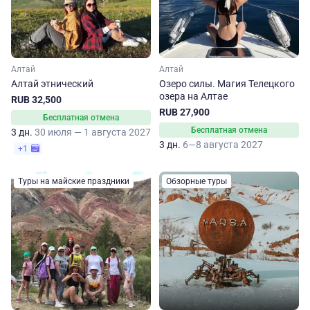
Алтай
Алтай
Алтай этнический
Озеро силы. Магия Телецкого
озера на Алтае
RUB 32,500
RUB 27,900
Бесплатная отмена
Бесплатная отмена
3 дн.
30 июля — 1 августа 2027
3 дн.
6—8 августа 2027
+1
Туры на майские праздники
Обзорные туры