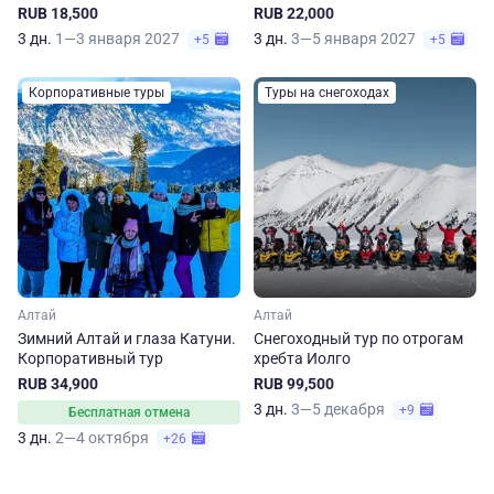
озеро
RUB 18,500
RUB 22,000
3 дн.
1—3 января 2027
3 дн.
3—5 января 2027
+5
+5
Корпоративные туры
Туры на снегоходах
Алтай
Алтай
Зимний Алтай и глаза Катуни.
Снегоходный тур по отрогам
Корпоративный тур
хребта Иолго
RUB 34,900
RUB 99,500
3 дн.
3—5 декабря
+9
Бесплатная отмена
3 дн.
2—4 октября
+26