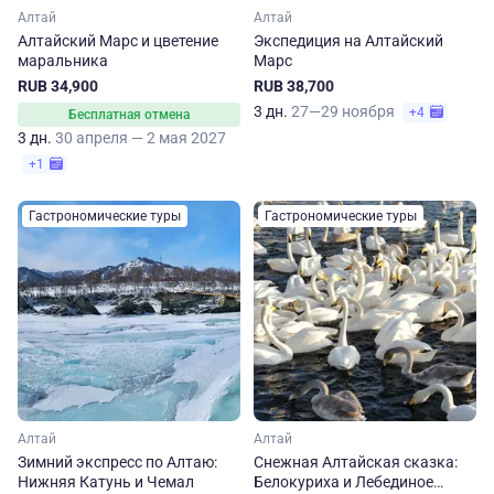
Алтай
Алтай
Алтайский Марс и цветение
Экспедиция на Алтайский
маральника
Марс
RUB 34,900
RUB 38,700
3 дн.
27—29 ноября
+4
Бесплатная отмена
3 дн.
30 апреля — 2 мая 2027
+1
Гастрономические туры
Гастрономические туры
Алтай
Алтай
Зимний экспресс по Алтаю:
Снежная Алтайская сказка:
Нижняя Катунь и Чемал
Белокуриха и Лебединое