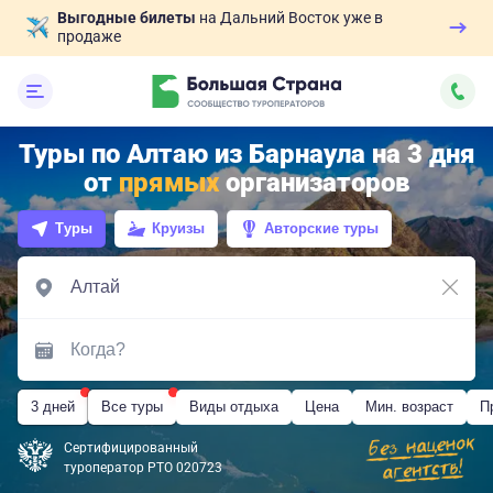
Выгодные билеты
на Дальний Восток уже в
продаже
Туры по Алтаю из Барнаула на 3 дня
от
прямых
организаторов
Туры
Круизы
Авторские туры
3 дней
Все туры
Виды отдыха
Цена
Мин. возраст
П
Сертифицированный
туроператор РТО 020723