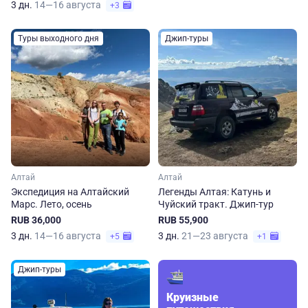
3 дн.
14—16 августа
+3
Туры выходного дня
Джип-туры
Алтай
Алтай
Экспедиция на Алтайский
Легенды Алтая: Катунь и
Марс. Лето, осень
Чуйский тракт. Джип-тур
RUB 36,000
RUB 55,900
3 дн.
14—16 августа
3 дн.
21—23 августа
+5
+1
Джип-туры
Круизные