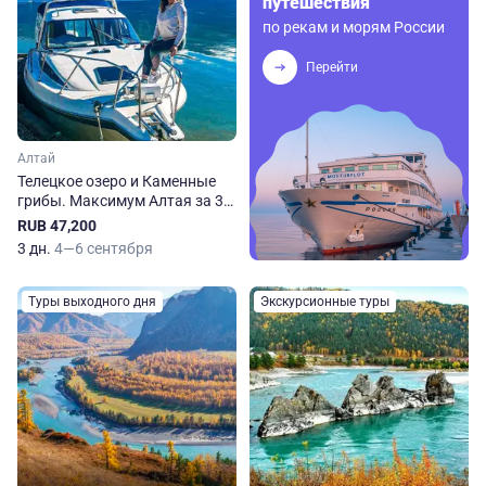
путешествия
по рекам и морям России
Перейти
Алтай
Телецкое озеро и Каменные
грибы. Максимум Алтая за 3
дня!
RUB 47,200
3 дн.
4—6 сентября
Туры выходного дня
Экскурсионные туры