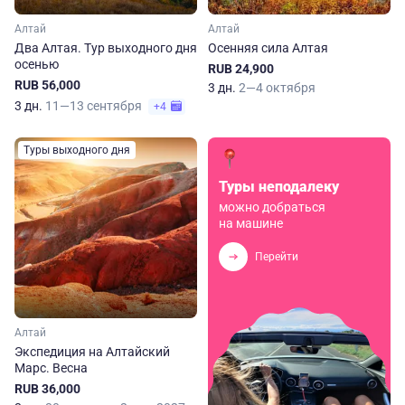
Алтай
Алтай
Два Алтая. Тур выходного дня
Осенняя сила Алтая
осенью
RUB 24,900
RUB 56,000
3 дн.
2—4 октября
3 дн.
11—13 сентября
+4
Туры выходного дня
Туры неподалеку
можно добраться
на машине
Перейти
Алтай
Экспедиция на Алтайский
Марс. Весна
RUB 36,000