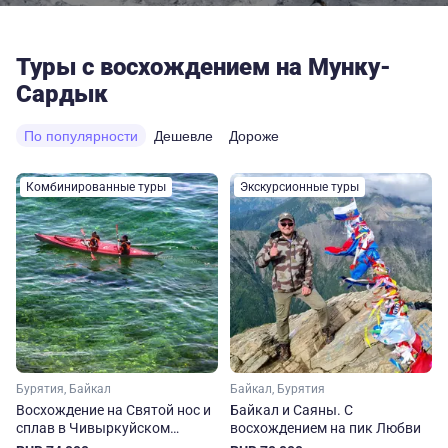
Туры с восхождением на Мунку-
Сардык
По популярности
Дешевле
Дороже
Комбинированные туры
Экскурсионные туры
Бурятия, Байкал
Байкал, Бурятия
Восхождение на Святой нос и
Байкал и Саяны. С
сплав в Чивыркуйском
восхождением на пик Любви
заливе