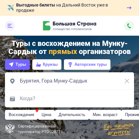
Выгодные билеты
на Дальний Восток уже в
продаже
Туры с восхождением на Мунку-
Сардык от
прямых
организаторов
Туры
Круизы
Авторские туры
Восхождения
Цена
Длительность
Мин. возраст
Прожив
Сертифицированный
туроператор РТО 020723