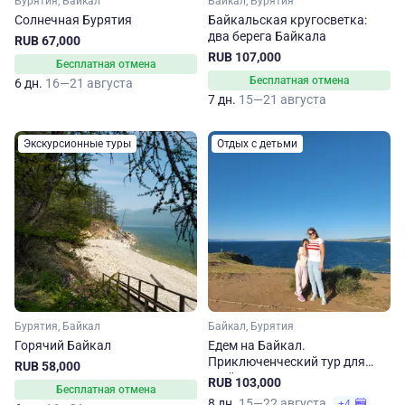
Бурятия, Байкал
Байкал, Бурятия
Солнечная Бурятия
Байкальская кругосветка:
два берега Байкала
RUB 67,000
RUB 107,000
Бесплатная отмена
Бесплатная отмена
6 дн.
16—21 августа
7 дн.
15—21 августа
Экскурсионные туры
Отдых с детьми
Бурятия, Байкал
Байкал, Бурятия
Горячий Байкал
Едем на Байкал.
Приключенческий тур для
RUB 58,000
всей семьи
RUB 103,000
Бесплатная отмена
8 дн.
15—22 августа
+4