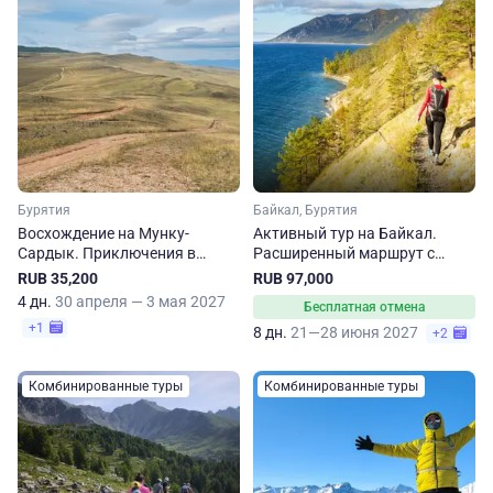
Бурятия
Байкал, Бурятия
Восхождение на Мунку-
Активный тур на Байкал.
Сардык. Приключения в
Расширенный маршрут с
Саянах
Ольхоном
RUB 35,200
RUB 97,000
4 дн.
30 апреля — 3 мая 2027
Бесплатная отмена
+1
8 дн.
21—28 июня 2027
+2
Комбинированные туры
Комбинированные туры