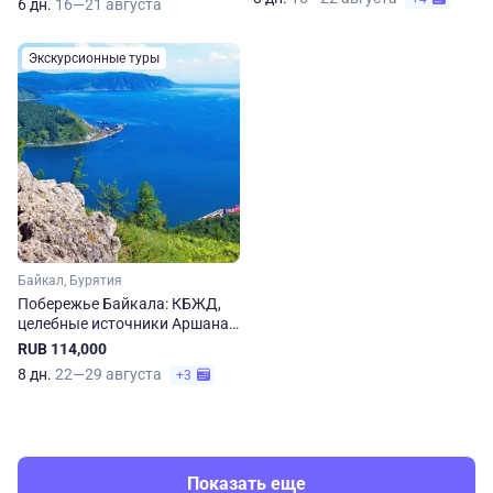
6 дн.
16—21 августа
Экскурсионные туры
Байкал, Бурятия
Побережье Байкала: КБЖД,
целебные источники Аршана
и встреча с шаманом
RUB 114,000
8 дн.
22—29 августа
+3
Показать еще