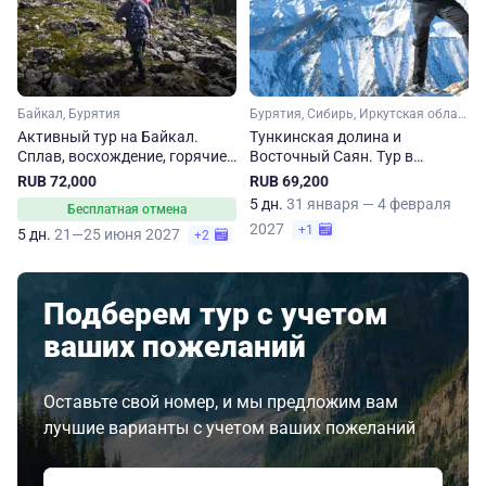
Байкал, Бурятия
Бурятия, Сибирь, Иркутская область
Активный тур на Байкал.
Тункинская долина и
Сплав, восхождение, горячие
Восточный Саян. Тур в
источники и водопады
Бурятию
RUB 72,000
RUB 69,200
5 дн.
31 января — 4 февраля
Бесплатная отмена
2027
+1
5 дн.
21—25 июня 2027
+2
Подберем тур с учетом
ваших пожеланий
Оставьте свой номер, и мы предложим вам
лучшие варианты с учетом ваших пожеланий