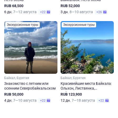
RUB 68,500
RUB 52,000
6 дн.
7—12 августа
3 дн.
8—10 августа
+22
+26
Экскурсионные туры
Экскурсионные туры
Байкал, Бурятия
Байкал, Бурятия
Знакомство с летним или
Красивейшие места Байкала:
осенним Северобайкальском
Ольхон, Листвянка,
Байкальск. Лето
RUB 50,000
RUB 123,900
4 дн.
7—10 августа
12 дн.
7—18 августа
+22
+22