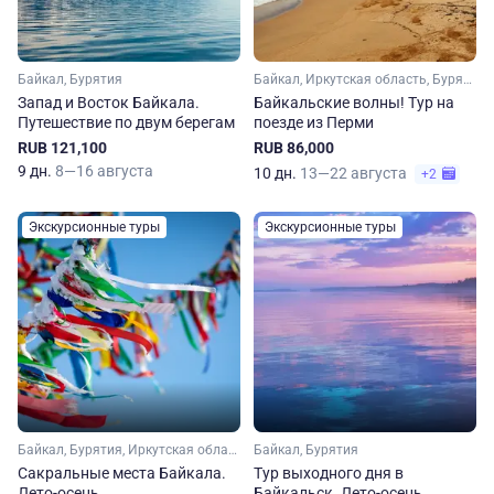
Байкал, Бурятия
Байкал, Иркутская область, Бурятия
Запад и Восток Байкала.
Байкальские волны! Тур на
Путешествие по двум берегам
поезде из Перми
RUB 121,100
RUB 86,000
9 дн.
8—16 августа
10 дн.
13—22 августа
+2
Экскурсионные туры
Экскурсионные туры
Байкал, Бурятия, Иркутская область
Байкал, Бурятия
Сакральные места Байкала.
Тур выходного дня в
Лето-осень
Байкальск. Лето-осень