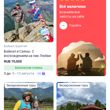
Всё включено
возьмем все
заботы на себя
Перейти
Байкал, Бурятия
Байкал и Саяны. С
восхождением на пик Любви
RUB 70,000
Бесплатная отмена
5 дн.
9—13 августа
+9
Экскурсионные туры
Экскурсионные туры