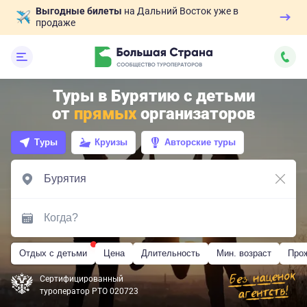
Выгодные билеты
на Дальний Восток уже в
продаже
Туры в Бурятию с детьми
от
прямых
организаторов
Туры
Круизы
Авторские туры
Отдых с детьми
Цена
Длительность
Мин. возраст
Про
Сертифицированный
туроператор РТО 020723