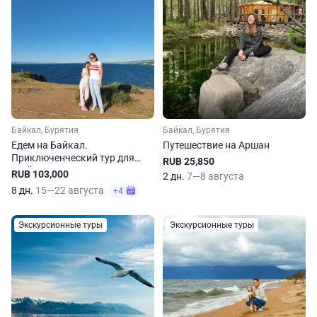
Байкал, Бурятия
Байкал, Бурятия
Едем на Байкал.
Путешествие на Аршан
Приключенческий тур для
RUB 25,850
всей семьи
RUB 103,000
2 дн.
7—8 августа
8 дн.
15—22 августа
+4
Экскурсионные туры
Экскурсионные туры