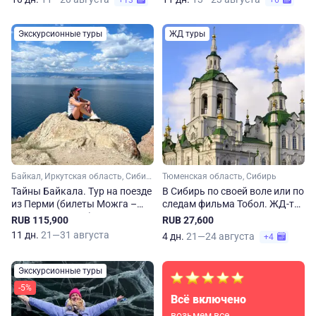
+13
+6
Экскурсионные туры
ЖД туры
Байкал, Иркутская область, Сибирь
Тюменская область, Сибирь
Тайны Байкала. Тур на поезде
В Сибирь по своей воле или по
из Перми (билеты Можга –
следам фильма Тобол. ЖД-тур
Агрыз – Иркутск)
из Перми
RUB 115,900
RUB 27,600
11 дн.
21—31 августа
4 дн.
21—24 августа
+4
Экскурсионные туры
-5%
Всё включено
возьмем все