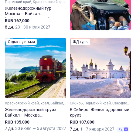
Пермский край, Красноярский край, Новосибирская область, Свердловская область, Иркутская область, Байкал, Урал, Сибирь
Железнодорожный тур
Москва – Байкал
"Байкальская сказка"
RUB 167,000
8 дн.
23—30 июля 2027
Отдых с детьми
ЖД туры
Красноярский край, Урал, Байкал, Пермский край, Иркутская область, Сибирь, Новосибирская область, Свердловская область
Сибирь, Пермский край, Свердловская область, Урал, Тюменская область
Железнодорожный круиз
В Сибирь. Железнодорожный
Байкал – Москва
круиз
"Байкальская сказка"
RUB 135,000
RUB 107,800
7 дн.
30 июля — 5 августа 2027
7 дн.
1—7 января 2027
+2