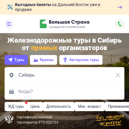
Выгодные билеты
на Дальний Восток уже в
продаже
Железнодорожные туры в Сибирь
от
прямых
организаторов
Туры
Круизы
Авторские туры
ЖД туры
Цена
Длительность
Мин. возраст
Проживани
Сертифицированный
туроператор РТО 020723