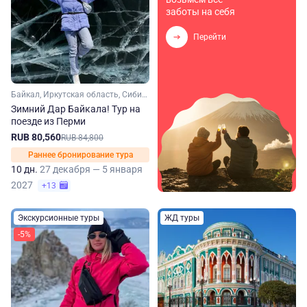
заботы на себя
Перейти
Байкал, Иркутская область, Сибирь
Зимний Дар Байкала! Тур на
поезде из Перми
RUB 80,560
RUB 84,800
Раннее бронирование тура
10 дн.
27 декабря — 5 января
2027
+13
Экскурсионные туры
ЖД туры
-5%