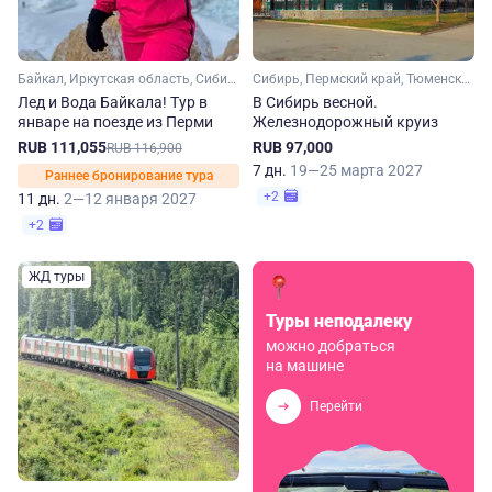
Байкал, Иркутская область, Сибирь
Сибирь, Пермский край, Тюменская область, Свердловская область, Урал
Лед и Вода Байкала! Тур в
В Сибирь весной.
январе на поезде из Перми
Железнодорожный круиз
RUB 111,055
RUB 97,000
RUB 116,900
7 дн.
19—25 марта 2027
Раннее бронирование тура
+2
11 дн.
2—12 января 2027
+2
ЖД туры
Туры неподалеку
можно добраться
на машине
Перейти