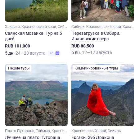
Хакасия, Красноярский край, Сибирь, Тыва (Тува)
Сибирь, Красноярский край, Хакасия, Кемеровская область
Саянская мозаика. Тур на 5
Перезагрузка в Сибири.
дней
Ивановские озера
RUB 101,000
RUB 88,500
6 дн.
12—17 августа
5 дн.
24—28 августа
+1
Пешие туры
Комбинированные туры
Плато Путорана, Таймыр, Красноярский край, Сибирь
Красноярский край, Сибирь
Лучшее на плато Путорана
Ергаки. Зуб Дракона