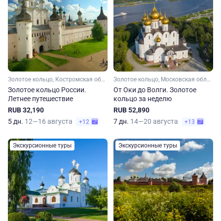
Золотое кольцо, Костромская область, Ярославская область, Московская область, Малое Золотое кольцо
Золотое кольцо, Московская область, Рязанская область, Владимирская область, Нижегородская область, Малое Золотое кольцо, Ивановская область, Ярославская область, Костромская область
Золотое кольцо России.
От Оки до Волги. Золотое
Летнее путешествие
кольцо за неделю
RUB 32,190
RUB 52,890
5 дн.
12—16 августа
7 дн.
14—20 августа
+12
+13
Экскурсионные туры
Экскурсионные туры