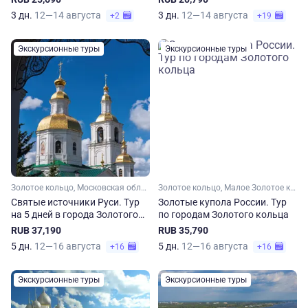
3 дн.
12—14 августа
3 дн.
12—14 августа
+2
+19
Экскурсионные туры
Экскурсионные туры
Золотое кольцо, Московская область, Малое Золотое кольцо, Ярославская область, Костромская область, Ивановская область, Владимирская область, Нижегородская область
Золотое кольцо, Малое Золотое кольцо, Московская область, Ярославская область, Костромская область, Владимирская область, Ивановская область
Святые источники Руси. Тур
Золотые купола России. Тур
на 5 дней в города Золотого
по городам Золотого кольца
кольца
RUB 37,190
RUB 35,790
5 дн.
12—16 августа
5 дн.
12—16 августа
+16
+16
Экскурсионные туры
Экскурсионные туры