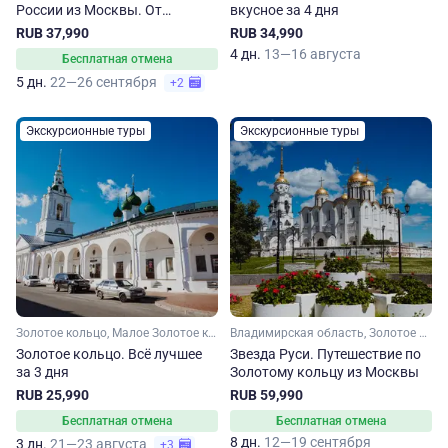
России из Москвы. От
вкусное за 4 дня
Сергиева Посада до
RUB 37,990
RUB 34,990
Владимира
4 дн.
13—16 августа
Бесплатная отмена
5 дн.
22—26 сентября
+2
Экскурсионные туры
Экскурсионные туры
Золотое кольцо, Малое Золотое кольцо, Ивановская область, Ярославская область, Московская область, Владимирская область, Костромская область
Владимирская область, Золотое кольцо, Рязанская область, Нижегородская область, Костромская область, Ярославская область, Малое Золотое кольцо, Московская область, Ивановская область
Золотое кольцо. Всё лучшее
Звезда Руси. Путешествие по
за 3 дня
Золотому кольцу из Москвы
RUB 25,990
RUB 59,990
Бесплатная отмена
Бесплатная отмена
8 дн.
12—19 сентября
3 дн.
21—23 августа
+3