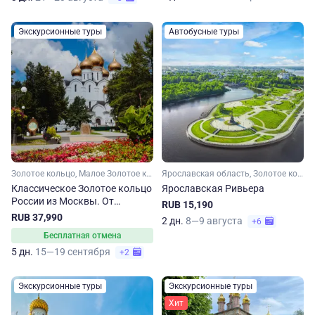
Экскурсионные туры
Автобусные туры
Золотое кольцо, Малое Золотое кольцо, Ярославская область, Ивановская область, Костромская область, Владимирская область, Московская область
Ярославская область, Золотое кольцо, Малое Золотое кольцо
Классическое Золотое кольцо
Ярославская Ривьера
России из Москвы. От
RUB 15,190
Владимира до Сергиева
RUB 37,990
2 дн.
8—9 августа
+6
Посада
Бесплатная отмена
5 дн.
15—19 сентября
+2
Экскурсионные туры
Экскурсионные туры
Хит