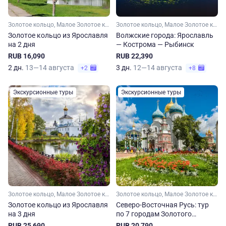
Золотое кольцо, Малое Золотое кольцо, Ярославская область, Московская область
Золотое кольцо, Малое Золотое кольцо, Ярославская область, Костромская область
Золотое кольцо из Ярославля
Волжские города: Ярославль
на 2 дня
— Кострома — Рыбинск
RUB 16,090
RUB 22,390
2 дн.
13—14 августа
3 дн.
12—14 августа
+2
+8
Экскурсионные туры
Экскурсионные туры
Золотое кольцо, Малое Золотое кольцо, Ярославская область, Московская область
Золотое кольцо, Малое Золотое кольцо, Московская область, Владимирская область, Костромская область, Ярославская область, Ивановская область
Золотое кольцо из Ярославля
Северо-Восточная Русь: тур
на 3 дня
по 7 городам Золотого
кольца. Весна-осень
RUB 25,690
RUB 20,790