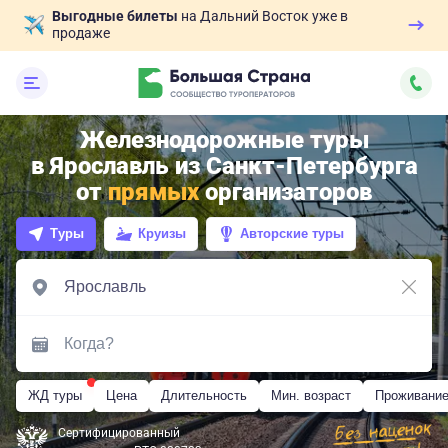
Выгодные билеты
на Дальний Восток уже в
продаже
Железнодорожные туры
в Ярославль из Санкт-Петербурга
от
прямых
организаторов
Туры
Круизы
Авторские туры
ЖД туры
Цена
Длительность
Мин. возраст
Проживани
Сертифицированный