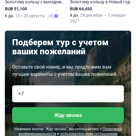
Золотому кольцу с выездом
Золотому кольцу в Новый год
из Перми
RUB 51,100
RUB 64,450
4 дн.
29 декабря — 1 января
6 дн.
15—20 августа
+5
2027
Подберем тур с учетом
ваших пожеланий
Оставьте свой номер, и мы предложим вам
лучшие варианты с учетом ваших пожеланий
Жду звонка
Нажимая кнопку “Жду звонка”, вы соглашаетесь с
Политикой
конфиденциальности
и
пользовательским соглашением