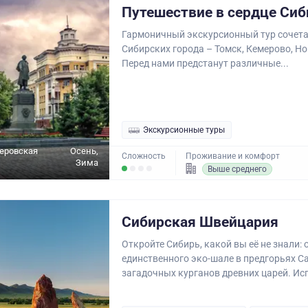
Путешествие в сердце Сиб
Гармоничный экскурсионный тур сочетае
Сибирских города – Томск, Кемерово, Н
Перед нами предстанут различные...
Экскурсионные туры
еровская
Осень,
Сложность
Проживание и комфорт
Зима
Выше среднего
Сибирская Швейцария
Откройте Сибирь, какой вы её не знали: 
единственного эко-шале в предгорьях С
загадочных курганов древних царей. Исп