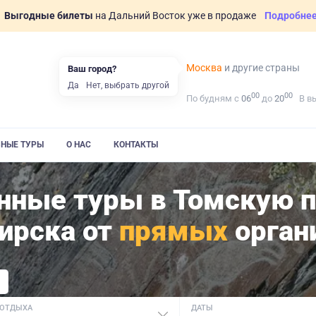
Выгодные билеты
на Дальний Восток уже в продаже
Подробне
Москва
и другие страны
Ваш город?
Да
Нет, выбрать другой
00
00
По будням с
06
до
20
В в
ВНЫЕ ТУРЫ
О НАС
КОНТАКТЫ
нные туры в Томскую п
ирска от
прямых
орган
 ОТДЫХА
ДАТЫ