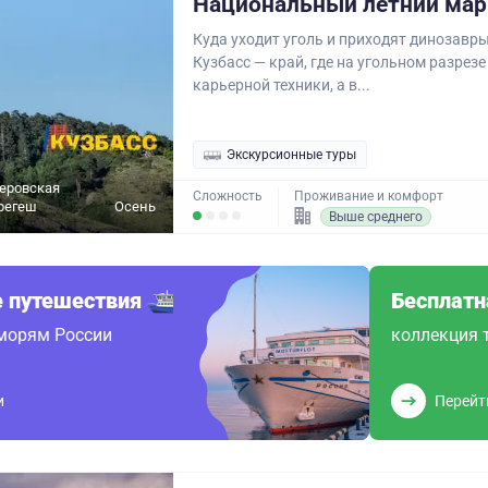
Национальный летний ма
Куда уходит уголь и приходят динозавр
Кузбасс — край, где на угольном разрезе
карьерной техники, а в...
Экскурсионные туры
еровская
Сложность
Проживание и комфорт
регеш
Осень
Выше среднего
 путешествия
Бесплатн
 морям России
коллекция 
и
Перейт