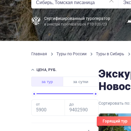
Сертифицированный туроператор
в реестре туроператоров РТО 020723
Главная
Туры по России
Туры в Сибирь
Экску
ЦЕНА, РУБ.
за тур
за сутки
Новос
Сортировать по:
от
до
Горящий тур