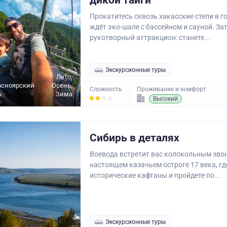
дикой тайги
Прокатитесь сквозь хакасские степи в го
ждёт эко-шале с бассейном и сауной. За
рукотворный аттракцион: станете...
Экскурсионные туры
Лето,
асноярский
Осень,
Сложность
Проживание и комфорт
ь
Зима
Высокий
Сибирь в деталях
Воевода встретит вас колокольным зво
настоящем казачьем остроге 17 века, г
исторические кафтаны и пройдете по...
Экскурсионные туры