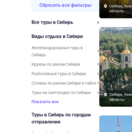
Сбросить все фильтры
Сибирь, Кем
область
Все туры в Сибирь
Виды отдыха в Сибири
Железнодорожные туры в
Сибирь
Круизы по рекам Сибири
Рыболовные туры в Сибири
Сплавы по рекам Сибири и тайги
Туры на снегоходах по Сибири
Сибирь, Кем
область
Показать все
Туры в Сибирь по городам
отправления