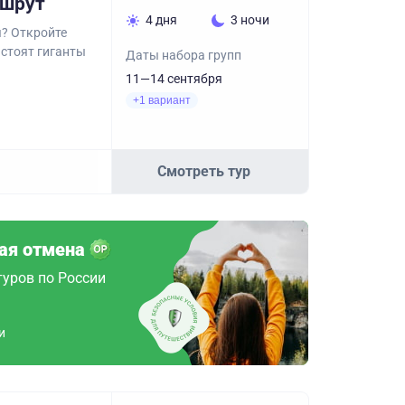
ршрут
4 дня
3 ночи
ы? Откройте
 стоят гиганты
Даты набора групп
11—14 сентября
+1 вариант
Смотреть тур
ая отмена
туров по России
и