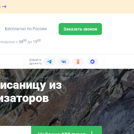
е
Бесплатно по России
Заказать звонок
00
00
ыходные с
08
до
19
Давайте
дружить:
исаницу из
изаторов