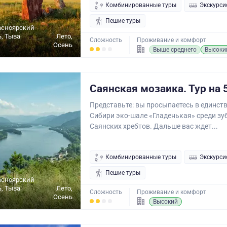
Комбинированные туры
Экскурси
Пешие туры
асноярский
ь, Тыва
Лето,
Сложность
Проживание и комфорт
Осень
Выше среднего
Высоки
Саянская мозаика. Тур на 
Представьте: вы просыпаетесь в единст
Сибири эко-шале «Гладенькая» среди з
Саянских хребтов. Дальше вас ждет...
Комбинированные туры
Экскурси
Пешие туры
асноярский
ь, Тыва
Лето,
Сложность
Проживание и комфорт
Осень
Высокий