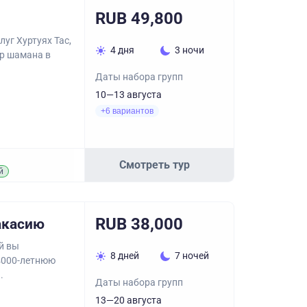
RUB 49,800
уг Хуртуях Тас,
4 дня
3 ночи
ир шамана в
Даты набора групп
10—13 августа
+6 вариантов
Смотреть тур
й
RUB 38,000
акасию
ей вы
8 дней
7 ночей
 4000-летнюю
.
Даты набора групп
13—20 августа