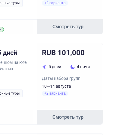
онные туры
+2 варианта
Смотреть тур
й
RUB 101,000
5 дней
венном на юге
5 дней
4 ночи
убчатых
Даты набора групп
10—14 августа
онные туры
+2 варианта
Смотреть тур