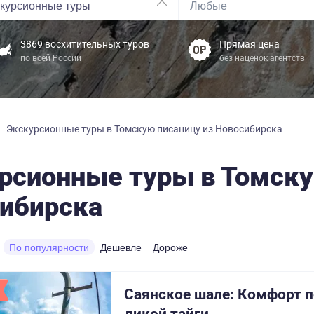
3869 восхитительных туров
Прямая цена
по всей России
без наценок агентств
Экскурсионные туры в Томскую писаницу из Новосибирска
рсионные туры в Томску
ибирска
По популярности
Дешевле
Дороже
Саянское шале: Комфорт 