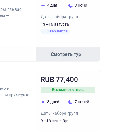
4 дня
3 ночи
ры, где вас
тем —
Даты набора групп
13—16 августа
+11 вариантов
Смотреть тур
RUB 77,400
ном в
Бесплатная отмена
де вы примерите
8 дней
7 ночей
Даты набора групп
9—16 сентября