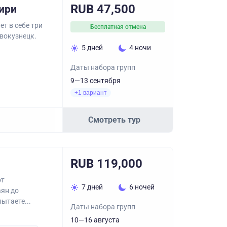
RUB 47,500
ири
т в себе три
Бесплатная отмена
овокузнецк.
5 дней
4 ночи
Даты набора групп
9—13 сентября
+1 вариант
Смотреть тур
RUB 119,000
от
7 дней
6 ночей
аян до
ытаете...
Даты набора групп
10—16 августа