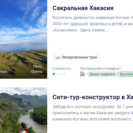
Сакральная Хакасия
Коснетесь древности: каменная богиня Ул
4000 лет дарящая здоровье и детей, и м
«Казановке». Здесь камни...
Экскурсионные туры
Лето,
Сложность
Проживание и комфорт
бирь
Осень
Выше среднего
Высоки
Сити-тур-конструктор в Х
Забудьте о скучных экскурсиях. За 7 дн
прикоснетесь к магии Хакасии: увидите
каменную богиню, исполните желание в..