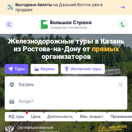
Выгодные билеты
на Дальний Восток уже в
продаже
Железнодорожные туры в Казань
из Ростова-на-Дону от
прямых
организаторов
Туры
Круизы
Авторские туры
ЖД туры
Цена
Длительность
Мин. возраст
Проживани
Сертифицированный