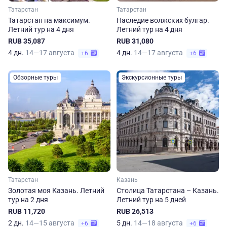
Татарстан
Татарстан
Татарстан на максимум.
Наследие волжских булгар.
Летний тур на 4 дня
Летний тур на 4 дня
RUB 35,087
RUB 31,080
4 дн.
14—17 августа
4 дн.
14—17 августа
+6
+6
Обзорные туры
Экскурсионные туры
Татарстан
Казань
Золотая моя Казань. Летний
Столица Татарстана – Казань.
тур на 2 дня
Летний тур на 5 дней
RUB 11,720
RUB 26,513
2 дн.
14—15 августа
5 дн.
14—18 августа
+6
+6