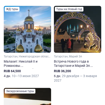
ЖД туры
Туры на Новый год
Татарстан, Нижегородская область, Свердловская область, Урал
Татарстан, Марий Эл
Малахит: Николай II и
Встреча Нового года в
Романовы.
Татарстане и Марий Эл.
Железнодорожный круиз в
Железнодорожный тур из
RUB 64,500
RUB 36,200
Казань, Екатеринбург и
Перми
4 дн.
10—13 июня 2027
6 дн.
29 декабря — 3 января
Нижний Новгород
2027
Экскурсионные туры