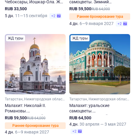
Чебоксары, Йошкар-Ола. ЖД-
самоцветы. Зимний
тур из Перми
железнодорожный круиз в
RUB 33,500
RUB 59,500
RUB 64,000
Казань, Екатеринбург и
5 дн.
11—15 сентября
+2
Раннее бронирование тура
Нижний Новгород
4 дн.
6—9 января 2027
+2
ЖД туры
ЖД туры
Татарстан, Нижегородская область, Свердловская область, Урал
Татарстан, Нижегородская область, Свердловская область, Урал
Малахит: Николай II.
Малахит: уральские
Романовы.
самоцветы.
Железнодорожный круиз с
Железнодорожный круиз в
RUB 59,500
RUB 64,500
RUB 64,000
посещением Казани,
Казань, Екатеринбург и
4 дн.
30 апреля — 3 мая 2027
Раннее бронирование тура
Екатеринбурга и Нижнего
Нижний Новгород
+2
4 дн.
6—9 января 2027
Новгорода