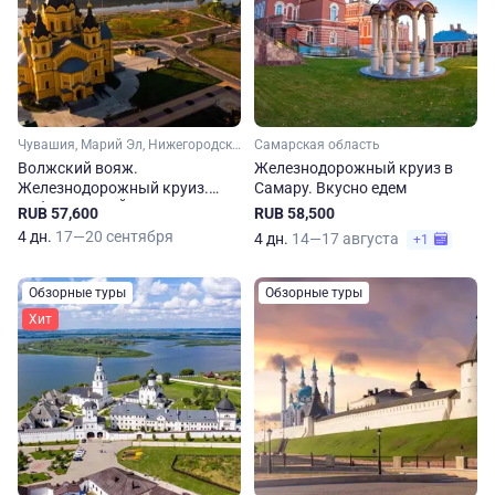
Чувашия, Марий Эл, Нижегородская область
Самарская область
Волжский вояж.
Железнодорожный круиз в
Железнодорожный круиз.
Самару. Вкусно едем
Чебоксары – Йошкар-Ола –
RUB 57,600
RUB 58,500
Нижний Новгород
4 дн.
17—20 сентября
4 дн.
14—17 августа
+1
Обзорные туры
Обзорные туры
Хит