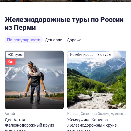
Железнодорожные туры по России
из Перми
По популярности
Дешевле
Дороже
ЖД туры
Комбинированные туры
Хит
Алтай
Кавказ, Северная Осетия, Адыгея, Чечня, Дагестан, Эльбрус, Кабардино-Балкария
Два Алтая.
Жемчужина Кавказа.
Железнодорожный круиз
Железнодорожный круиз