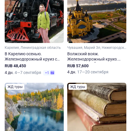
Карелия, Ленинградская область
Чувашия, Марий Эл, Нижегородская область
В Карелию осенью.
Волжский вояж.
Железнодорожный круиз с
Железнодорожный круиз.
посещением горы Сампо,
Чебоксары – Йошкар-Ола –
RUB 48,450
RUB 57,600
Двора Халла и Марциальных
Нижний Новгород
4 дн.
17—20 сентября
4 дн.
4—7 сентября
+5
вод
ЖД туры
ЖД туры