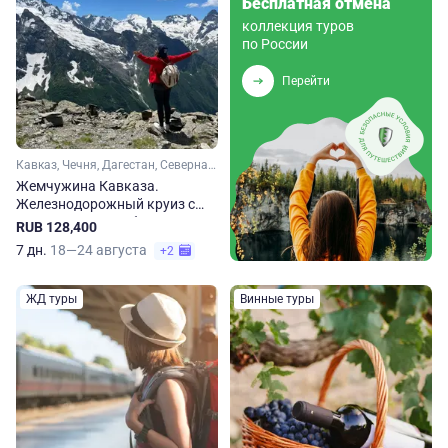
Бесплатная отмена
коллекция туров
по России
Перейти
Кавказ, Чечня, Дагестан, Северная Осетия, Эльбрус, Кабардино-Балкария, Домбай, Карачаево-Черкесия
Жемчужина Кавказа.
Железнодорожный круиз с
посещением Домбая
RUB 128,400
7 дн.
18—24 августа
+2
ЖД туры
Винные туры