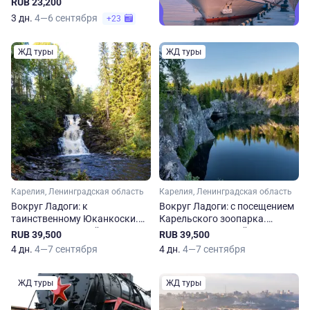
RUB 23,200
3 дн.
4—6 сентября
+23
ЖД туры
ЖД туры
Карелия, Ленинградская область
Карелия, Ленинградская область
Вокруг Ладоги: к
Вокруг Ладоги: с посещением
таинственному Юканкоски.
Карельского зоопарка.
Железнодорожный круиз в
Железнодорожный круиз в
RUB 39,500
RUB 39,500
Карелию и Ленинградскую
Карелию и Ленинградскую
4 дн.
4—7 сентября
4 дн.
4—7 сентября
область
область
ЖД туры
ЖД туры