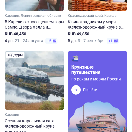
Карелия, Ленинградская область
Краснодарский край, Кавказ
В Карелию с посещением горы
К виноградникам у моря.
Сампо, Двора Халла и
Железнодорожный круиз в
Марциальных вод.
Краснодарский край
RUB 48,450
RUB 49,850
Железнодорожный круиз
4 дн.
21—24 августа
5 дн.
3—7 сентября
+5
+1
ЖД туры
Круизные
путешествия
по рекам и морям России
Перейти
Карелия
Осенняя карельская сага.
Железнодорожный круиз