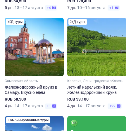
RUB 64,500
RUB 128,400
5 дн.
13—17 августа
7 дн.
10—16 августа
+4
+1
ЖД туры
ЖД туры
Самарская область
Карелия, Ленинградская область
Железнодорожный круиз в
Летний карельский вояж.
Самару. Вкусно едем
Железнодорожный круиз
RUB 58,500
RUB 53,100
4 дн.
14—17 августа
4 дн.
14—17 августа
+1
+22
Комбинированные туры