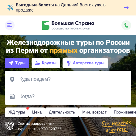
Выгодные билеты
на Дальний Восток уже в
продаже
Железнодорожные туры по России
из Перми от
прямых
организаторов
Туры
Круизы
Авторские туры
ЖД туры
Цена
Длительность
Мин. возраст
Проживани
Сертифицированный
туроператор РТО 020723