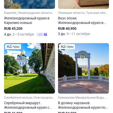
Карелия, Ленинградская область
Липецкая область, Тульская область
Железнодорожный круиз в
Вкус эпохи.
Карелию осенью
Железнодорожный круиз в
Тулу и Елец с посещением
RUB 45,200
RUB 40,900
Ясной Поляны
3 дн.
9—11 октября
4 дн.
2—5 октября
+22
ЖД туры
ЖД туры
Серебряное кольцо, Новгородская область, Псковская область
Кавказские Минеральные Воды, Ставропольский край, Кавказ
Серебряный маршрут.
В долину нарзанов.
Железнодорожный круиз с
Железнодорожный круиз по
посещением Печор и
городам КМВ