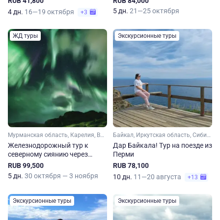
RUB 41,800
RUB 84,000
Изборска
5 дн.
21—25 октября
4 дн.
16—19 октября
+3
ЖД туры
Экскурсионные туры
Мурманская область, Карелия, Вологодская область, Кольский полуостров, Арктика
Байкал, Иркутская область, Сибирь
Железнодорожный тур к
Дар Байкала! Тур на поезде из
северному сиянию через
Перми
Карелию, Мурманск и Вологду
RUB 99,500
RUB 78,100
5 дн.
30 октября — 3 ноября
10 дн.
11—20 августа
+13
Экскурсионные туры
Экскурсионные туры