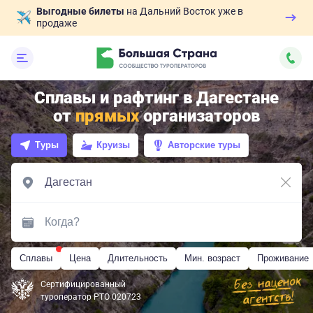
Выгодные билеты
на Дальний Восток уже в
продаже
Сплавы и рафтинг в Дагестане
от
прямых
организаторов
Туры
Круизы
Авторские туры
Сплавы
Цена
Длительность
Мин. возраст
Проживание
Сертифицированный
туроператор РТО 020723