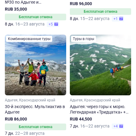
№30 по Адыгее и
RUB 96,000
Краснодарскому краю
RUB 35,000
Бесплатная отмена
Бесплатная отмена
8 дн.
15—22 августа
+1
8 дн.
16—23 августа
+5
Комбинированные туры
Туры в горы
Адыгея, Краснодарский край
Адыгея, Краснодарский край
30-й экспресс. Мультиактив в
Адыгея: через горы к морю.
Адыгее
Легендарная «Тридцатка» +
сплав
RUB 86,000
RUB 44,500
7 дн.
16—22 августа
+4
Бесплатная отмена
7 дн.
22—28 августа