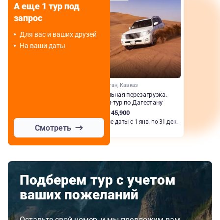
А еще 1 тур под
запрос
Для вас и ваших друзей
На ваши даты
Дагестан, Кавказ
Тотальная перезагрузка.
Джип-тур по Дагестану
RUB 145,900
Любые даты с 1 янв. по 31 дек.
Смотреть
Подберем тур с учетом
ваших пожеланий
Оставьте свой номер, и мы предложим вам