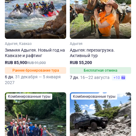
Адыгея, Кавказ
Адыгея
Зимняя Адыгея. Новый год на
Адыгея: перезагрузка.
Кавказе и рафтинг
Активный тур
RUB 85,900
RUB 55,200
RUB 91,000
Раннее бронирование тура
Бесплатная отмена
6 дн.
31 декабря — 5 января
7 дн.
16—22 августа
+10
2027
Комбинированные туры
Комбинированные туры