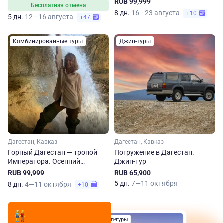
RUB 99,999
Бесплатная отмена
8 дн.
16—23 августа
+10
5 дн.
12—16 августа
+47
Комбинированные туры
Джип-туры
Дагестан, Кавказ
Дагестан, Кавказ
Горный Дагестан — тропой
Погружение в Дагестан.
Императора. Осенний
Джип-тур
треккинг
RUB 99,999
RUB 65,900
5 дн.
7—11 октября
8 дн.
4—11 октября
+10
Джип-туры