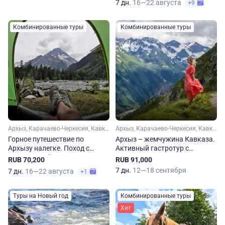
7 дн.
16—22 августа
+9
Комбинированные туры
Комбинированные туры
Архыз, Карачаево-Черкесия, Кавказ
Архыз, Карачаево-Черкесия, Кавказ
Горное путешествие по
Архыз – жемчужина Кавказа.
Архызу налегке. Поход с
Активный гастротур с
палатками без тяжелых
проживанием в отеле
RUB 70,200
RUB 91,000
рюкзаков
7 дн.
12—18 сентября
7 дн.
16—22 августа
+1
Туры на Новый год
Комбинированные туры
Хит