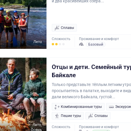
и два красивейших озера...
Сплавы
Сложность
Проживание и комфорт
Лето
Базовый
Отцы и дети. Семейный ту
Байкале
Только представьте: тёплым летним утр
просыпаетесь в палатке, выходите и вид
дали великого Байкала, густой...
Комбинированные туры
Экскурси
Пешие туры
Сплавы
Лето,
Сложность
Проживание и комфорт
Осень