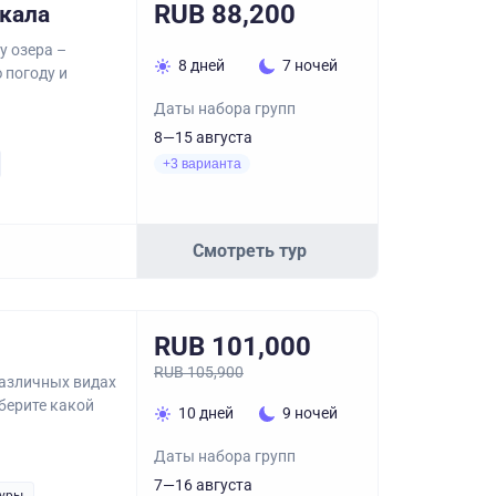
RUB 88,200
йкала
у озера –
8 дней
7 ночей
 погоду и
Даты набора групп
8—15 августа
+3 варианта
Смотреть тур
RUB 101,000
RUB 105,900
различных видах
берите какой
10 дней
9 ночей
Даты набора групп
7—16 августа