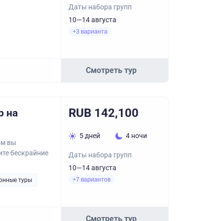
Даты набора групп
10—14 августа
+3 варианта
Смотреть тур
RUB 142,100
р на
5 дней
4 ночи
ом вы
ите бескрайние
Даты набора групп
10—14 августа
+7 вариантов
онные туры
Смотреть тур