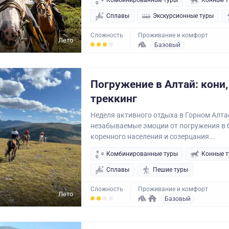
Комбинированные туры
Конные 
Сплавы
Экскурсионные туры
Сложность
Проживание и комфорт
Лето
Базовый
Погружение в Алтай: кони,
треккинг
Неделя активного отдыха в Горном Алта
незабываемые эмоции от погружения в 
коренного населения и созерцания...
Комбинированные туры
Конные 
Сплавы
Пешие туры
Сложность
Проживание и комфорт
Лето
Базовый