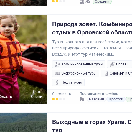
Средний
Природа зовет. Комбинир
отдых в Орловской област
Тур выходного дня для всей семьи, кото
все 4 природные стихии. Это Земля, Огон
Воздух. И этот тур магическим...
Комбинированные туры
Сплавы
Экскурсионные туры
Серфинг и С
Пешие туры
Лето,
Сложность
Проживание и комфорт
бласть
Осень
Базовый
Простой
Ср
Выходные в горах Урала. 
тур