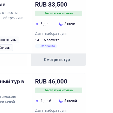
RUB 33,500
ые
ь с высоты
Бесплатная отмена
ьшой треккинг
3 дня
2 ночи
Даты набора групп
онные туры
14—16 августа
+3 варианта
Сплавы
Смотреть тур
RUB 46,000
ный тур в
Бесплатная отмена
ы сможете
6 дней
5 ночей
еки Белой.
Даты набора групп