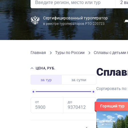
Сертифицированный туроператор
в реестре туроператоров РТО 020723
Главная
Туры по России
Сплавы с детьми 
Сплав
ЦЕНА, РУБ.
за тур
за сутки
Сортировать по:
от
до
Горящий тур