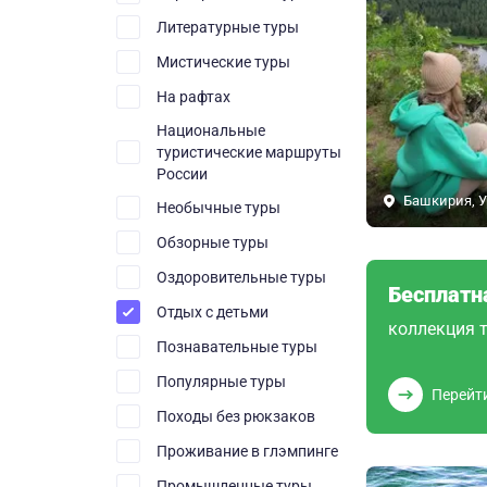
Литературные туры
Мистические туры
На рафтах
Национальные
туристические маршруты
России
Башкирия, У
Необычные туры
Обзорные туры
Оздоровительные туры
Бесплатн
Отдых с детьми
коллекция т
Познавательные туры
Популярные туры
Перейт
Походы без рюкзаков
Проживание в глэмпинге
Промышленные туры