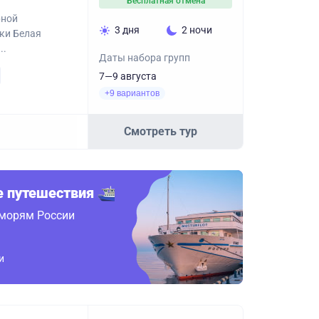
Бесплатная отмена
рной
3 дня
2 ночи
еки Белая
..
Даты набора групп
7—9 августа
+9 вариантов
Смотреть тур
 путешествия
 морям России
и