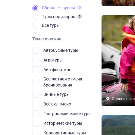
Сборные группы
Туры под запрос
Все туры
Тематические
Автобусные туры
Агротуры
Айс-флоатинг
Бесплатная отмена
бронирования
Винные туры
Орловская о
Всё включено
Гастрономические туры
Исторические туры
Корпоративные туры