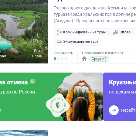
Тур выходного дня для всей семьи на го
турбазе среди Уральских гор в долине р
(Агидель). Прекрасное сочетание пеших.
Комбинированные туры
Сплавы
Экскурсионные туры
Лето,
Сложность
Проживание и комфорт
рал
Осень
Средний
ая отмена
Круизные
уров по России
по рекам и
и
Перейт