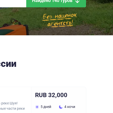
Найдено 140 туров
ссии
RUB 32,000
 реке Шуя!
5 дней
4 ночи
ные части реки