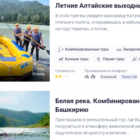
Летние Алтайские выходн
В этом туре вы увидите красавицу Катун
птичьего полета, отправившись в небол
на гору Черепан, а потом...
Комбинированные туры
Экскурси
Конные туры
Пешие туры
Лето,
Сложность
Проживание и комфорт
Осень
Базовый
Простой
Белая река. Комбинирован
Башкирию
Приглашаем в увлекательный тур, где В
погрузиться в атмосферу живописной р
Ощутите всю её красоту и величие...