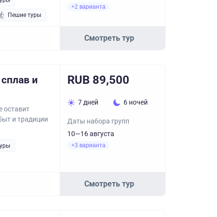
туры
+2 варианта
Пешие туры
Смотреть тур
RUB 89,500
 сплав и
7 дней
6 ночей
е оставит
быт и традиции
Даты набора групп
10—16 августа
+3 варианта
туры
Смотреть тур