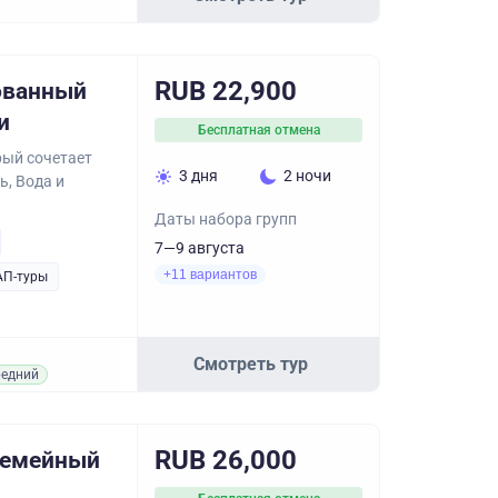
RUB 22,900
ованный
и
Бесплатная отмена
рый сочетает
3 дня
2 ночи
ь, Вода и
Даты набора групп
7—9 августа
+11 вариантов
АП-туры
Смотреть тур
едний
RUB 26,000
Семейный