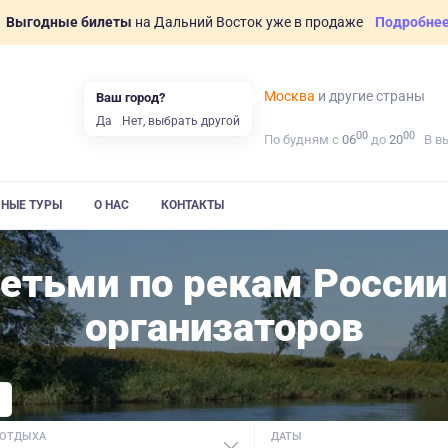
Выгодные билеты
на Дальний Восток уже в продаже
Подробне
Москва
и другие страны
Ваш город?
Да
Нет, выбрать другой
00
00
По будням с
06
до
20
В в
ВНЫЕ ТУРЫ
О НАС
КОНТАКТЫ
етьми по рекам России
организаторов
 ОТДЫХА
ДАТЫ