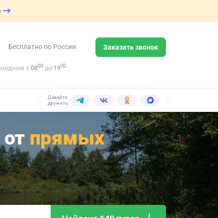
е
Бесплатно по России
Заказать звонок
00
00
ыходные с
08
до
19
Давайте
дружить:
 от
прямых