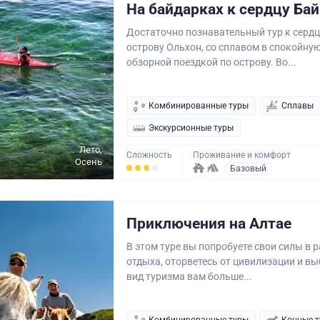
На байдарках к сердцу Ба
Достаточно познавательный тур к сердц
острову Ольхон, со сплавом в спокойную
обзорной поездкой по острову. Во...
Комбинированные туры
Сплавы
Экскурсионные туры
Лето,
Сложность
Проживание и комфорт
Осень
Базовый
Приключения на Алтае
В этом туре вы попробуете свои силы в 
отдыха, оторветесь от цивилизации и вы
вид туризма вам больше...