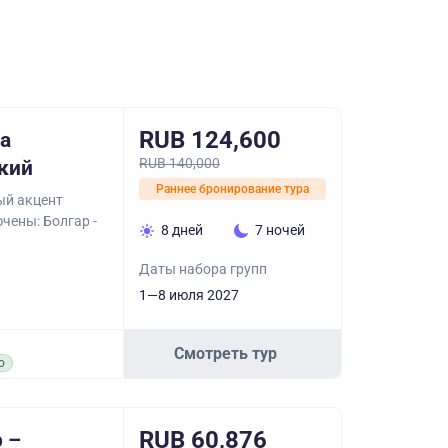
RUB 124,600
на
RUB 140,000
кий
Раннее бронирование тура
ый акцент
чены: Болгар -
8 дней
7 ночей
Даты набора групп
1—8 июля 2027
Смотреть тур
о
RUB 60,876
 –