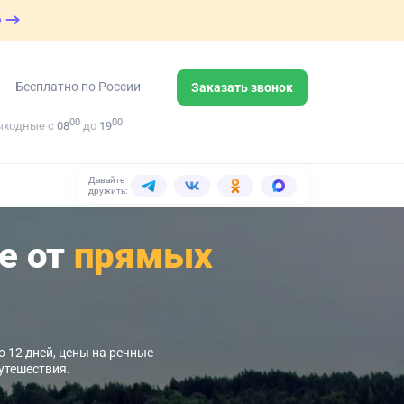
е
Бесплатно по России
Заказать звонок
00
00
ыходные с
08
до
19
Давайте
дружить:
е от
прямых
о 12 дней, цены на речные
утешествия.