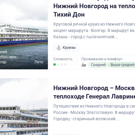
Нижний Новгород на тепл
Тихий Дон
Круговой речной круиз из Нижнего Новг
акцент маршрута - Болгар. В маршрут в
Казань - город с тысячелетней...
Круизы
жний
ебоксары,
Сложность
Проживание и комфорт
гар
Лето
Средний
Выше среднег
Нижний Новгород – Москв
теплоходе Генерал Лаврин
Путешествие из Нижнего Новгорода в са
России - Москву Златоглавую. В маршру
Городец - старинный волжский...