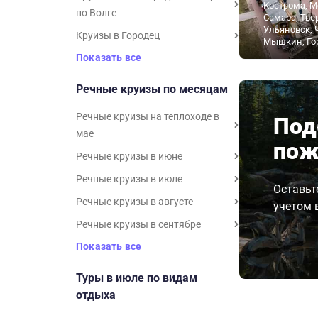
Кострома, М
по Волге
Самара, Тве
Ульяновск, 
Круизы в Городец
Мышкин, Го
Показать все
Речные круизы по месяцам
Речные круизы на теплоходе в
Под
мае
пож
Речные круизы в июне
Речные круизы в июле
Оставьт
Речные круизы в августе
учетом 
Речные круизы в сентябре
Показать все
Туры в июле по видам
отдыха