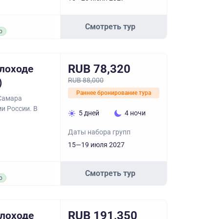
Смотреть тур
о
RUB 78,320
плоходе
RUB 88,000
)
Раннее бронирование тура
 Самара
и России. В
5 дней
4 ночи
Даты набора групп
15—19 июля 2027
Смотреть тур
о
RUB 191,350
плоходе