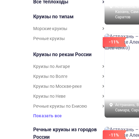
Все теплоходы
Астрахань, В
Казань, Сам
Круизы по типам
Саратов
Морские круизы
Речные круизы
-11%
Круизы по рекам России
Круизы по Ангаре
Круизы по Волге
Круизы по Москве-реке
Круизы по Неве
Астрахань, В
Речные круизы по Енисею
Самара, Сар
Показать все
Речные круизы из городов
-11%
России