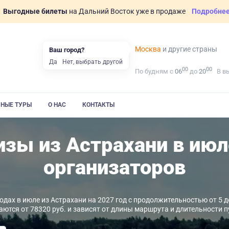
Выгодные билеты
на Дальний Восток уже в продаже
Подробне
Москва
и другие страны
Ваш город?
Да
Нет, выбрать другой
00
00
По будням с
06
до
20
В в
ВНЫЕ ТУРЫ
О НАС
КОНТАКТЫ
зы из Астрахани в июл
организаторов
дах в июле из Астрахани на 2027 год с продолжительностью от 5 д
аются от 78320 руб. и зависят от длины маршрута и длительности п