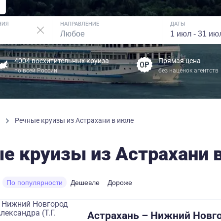
НИЯ
НАПРАВЛЕНИЕ
ДАТЫ
4004 восхитительных круиза
Прямая цена
по всей России
без наценок агентств
ы
Речные круизы из Астрахани в июле
е круизы из Астрахани 
По популярности
Дешевле
Дороже
Астрахань – Нижний Новго