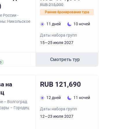
RUB 215,000
)
Раннее бронирование тура
е России -
ны: Никольское
11 дней
10 ночей
Даты набора групп
15—25 июля 2027
Смотреть тур
о
RUB 121,690
а на
нц
12 дней
11 ночей
е – Волгоград
сары – Городец
Даты набора групп
12—23 июля 2027