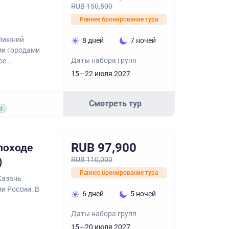
RUB 150,500
Раннее бронирование тура
 Нижний
8 дней
7 ночей
ми городами
Даты набора групп
е...
15—22 июля 2027
Смотреть тур
о
RUB 97,900
лоходе
RUB 110,000
)
Раннее бронирование тура
Казань
и России. В
6 дней
5 ночей
Даты набора групп
15—20 июля 2027