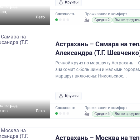
Круизы
олгоград,
ара,
Сложность
Проживание и комфорт
Лето
Средний
Выше среднег
Астрахань – Самара на те
Александра (Т.Г. Шевченко
Речной круиз по маршруту Астрахань –
знакомит с большими и малыми городам
маршрут включены: Никольское...
Круизы
олгоград,
Сложность
Проживание и комфорт
атов
Лето
Средний
Выше среднег
Астрахань – Москва на те