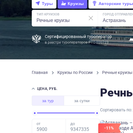
Туры
Круизы
Авторские туры
ТИП КРУИЗОВ
ГОРОД ОТПРАВЛЕ
Сертифицированный туроператор
в реестре туроператоров РТО 020723
Главная
Круизы по России
Речные круиз
Речны
ЦЕНА, РУБ.
за тур
за сутки
Сортировать по:
от
до
-11%