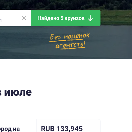
Найдено 5 круизов
в июле
RUB 133,945
род на