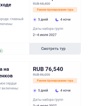
RUB 68,400
оходе
Раннее бронирование тура
орода: главный
5 дней
4 ночи
ключены:
Даты набора групп
2—6 июля 2027
Смотреть тур
о
RUB 76,540
а на
RUB 86,000
енков
Раннее бронирование тура
мое сердце
т включены:
5 дней
4 ночи
Даты набора групп
2—6 июля 2027