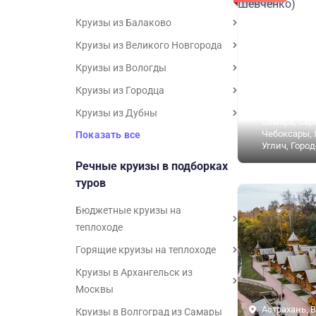
Круизы из Балаково
Круизы из Великого Новгорода
Круизы из Вологды
Астрахань, В
Круизы из Городца
Казань, Мос
Нижний Нов
Круизы из Дубны
Самара, Сар
Чебоксары, 
Показать все
Углич, Горо
Речные круизы в подборках
туров
Бюджетные круизы на
теплоходе
Горящие круизы на теплоходе
Круизы в Архангельск из
Москвы
Астрахань, В
Круизы в Волгоград из Самары