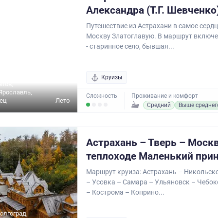
Александра (Т.Г. Шевченко
Путешествие из Астрахани в самое сердц
Москву Златоглавую. В маршрут включе
- старинное село, бывшая...
олгоград,
ква,
город,
Круизы
атов,
Ярославль,
Сложность
Проживание и комфорт
дец
Лето
Средний
Выше среднег
Астрахань – Тверь – Москв
теплоходе Маленький при
Маршрут круиза: Астрахань – Никольско
– Усовка – Самара – Ульяновск – Чебок
– Кострома – Коприно...
олгоград,