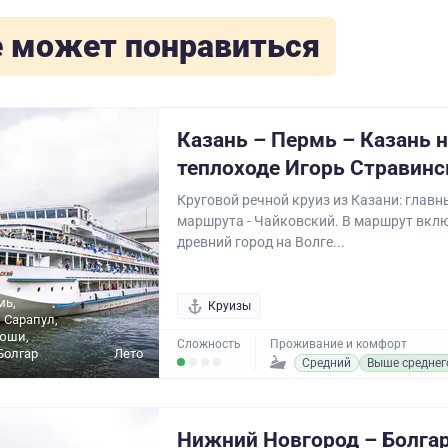
 может понравиться
Казань – Пермь – Казань 
теплоходе Игорь Стравинс
Круговой речной круиз из Казани: главн
маршрута - Чайковский. В маршрут вклю
древний город на Волге...
мь,
Круизы
 Сарапул,
тюши,
Сложность
Проживание и комфорт
Болгар
Лето
Средний
Выше среднег
Нижний Новгород – Болгар