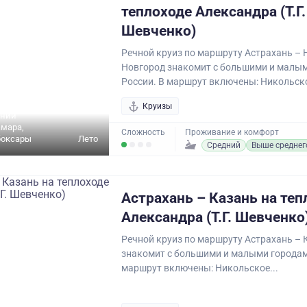
теплоходе Александра (Т.Г.
Шевченко)
Речной круиз по маршруту Астрахань –
Новгород знакомит с большими и малы
России. В маршрут включены: Никольско
олгоград,
Круизы
жний
амара,
Сложность
Проживание и комфорт
боксары
Лето
Средний
Выше среднег
Астрахань – Казань на теп
Александра (Т.Г. Шевченко
Речной круиз по маршруту Астрахань – 
знакомит с большими и малыми городам
маршрут включены: Никольское...