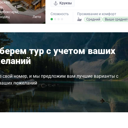
осква,
Круизы
рь,
Чебоксары,
Сложность
Проживание и комфорт
родец
Лето
Средний
Выше среднег
берем тур с учетом ваших
еланий
е свой номер, и мы предложим вам лучшие варианты с
ваших пожеланий