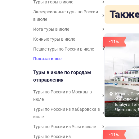
Туры в горы в июле
Также
Экскурсионные туры по России
в июле
Йога туры в июле
Конные туры в июле
-11%
Пешие туры по России в июле
Показать все
Туры в июле по городам
отправления
Туры по России из Москвы в
Казань, Пер
июле
Чайковский,
Елабуга, Те
Туры по России из Хабаровска в
Чистополь, 
июле
Туры по России из Уфы в июле
-11%
Туры по России из