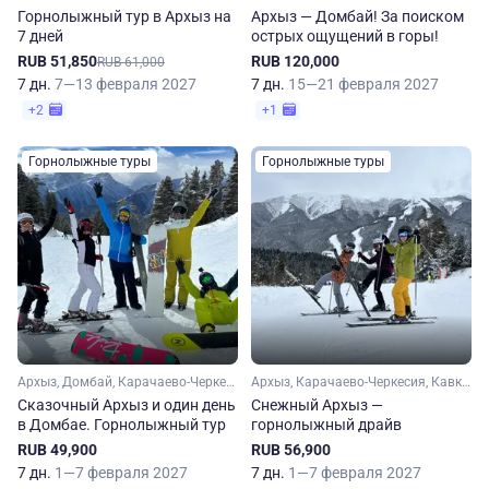
Горнолыжный тур в Архыз на
Архыз — Домбай! За поиском
7 дней
острых ощущений в горы!
RUB 51,850
RUB 120,000
RUB 61,000
7 дн.
7—13 февраля 2027
7 дн.
15—21 февраля 2027
+2
+1
Горнолыжные туры
Горнолыжные туры
Архыз, Домбай, Карачаево-Черкесия, Кавказ
Архыз, Карачаево-Черкесия, Кавказ
Сказочный Архыз и один день
Снежный Архыз —
в Домбае. Горнолыжный тур
горнолыжный драйв
RUB 49,900
RUB 56,900
7 дн.
1—7 февраля 2027
7 дн.
1—7 февраля 2027