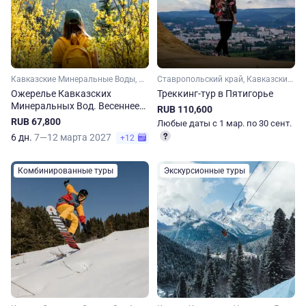
Кавказские Минеральные Воды, Ставропольский край, Кавказ, Карачаево-Черкесия, Кабардино-Балкария
Ставропольский край, Кавказские Минеральные Воды, Кавказ
Ожерелье Кавказских
Треккинг-тур в Пятигорье
Минеральных Вод. Весеннее
RUB 110,600
путешествие
RUB 67,800
Любые даты с 1 мар. по 30 сент.
6 дн.
7—12 марта 2027
+12
Комбинированные туры
Экскурсионные туры