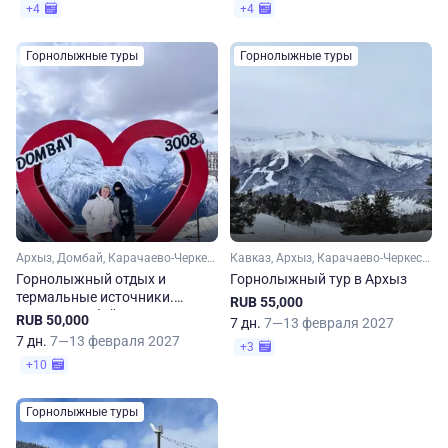
+4
+4
Горнолыжные туры
Горнолыжные туры
Архыз, Домбай, Карачаево-Черкесия, Кавказ
Кавказ, Архыз, Карачаево-Черкесия
Горнолыжный отдых и
Горнолыжный тур в Архыз
термальные источники.
RUB 55,000
Архыз, Домбай
RUB 50,000
7 дн.
7—13 февраля 2027
7 дн.
7—13 февраля 2027
+3
+10
Горнолыжные туры