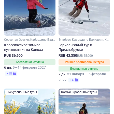
Северная Осетия, Кабардино-Балкария, Ставропольский край, Кавказ, Кавказские Минеральные Воды
Эльбрус, Кабардино-Балкария, Кавказ, Ставропольский край
Классическое зимнее
Горнолыжный тур в
путешествие на Кавказ
Приэльбрусье
RUB 36,900
RUB 42,350
RUB 55,000
Бесплатная отмена
Раннее бронирование тура
6 дн.
9—14 февраля 2027
Бесплатная отмена
+18
7 дн.
31 января — 6 февраля
2027
+4
Экскурсионные туры
Комбинированные туры