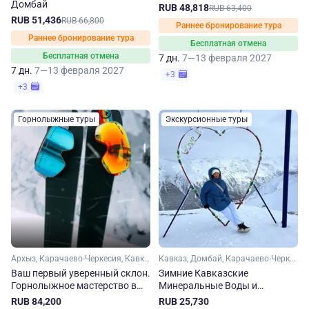
Домбай
RUB 48,818
RUB 63,400
RUB 51,436
RUB 66,800
Раннее бронирование тура
Раннее бронирование тура
Бесплатная отмена
Бесплатная отмена
7 дн.
7—13 февраля 2027
7 дн.
7—13 февраля 2027
+3
+3
Горнолыжные туры
Экскурсионные туры
Архыз, Карачаево-Черкесия, Кавказ
Кавказ, Домбай, Карачаево-Черкесия, Архыз, Ставропольский край, Кавказские Минеральные Воды
Ваш первый уверенный склон.
Зимние Кавказские
Горнолыжное мастерство в
Минеральные Воды и
Архызе
Карачаево-Черкесия
RUB 84,200
RUB 25,730