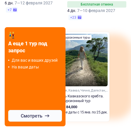
6 дн.
7—12 февраля 2027
Бесплатная отмена
+7
4 дн.
7—10 февраля 2027
+23
Экскурсионные туры
А еще 1 тур под
запрос
Для вас и ваших друзей
На ваши даты
Адыгея, Кавказ, Чечня, Дагестан, Домбай, Карачаево-Черкесия, Ингушетия, Северная Осетия, Архыз, Кабардино-Балкария, Ставропольский край, Краснодарский край
Вдоль Кавказского хребта.
Экскурсионный тур
RUB 184,000
Любые даты с 15 янв. по 25 дек.
Смотреть