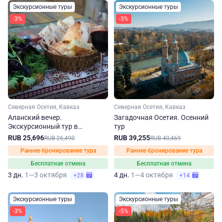
Экскурсионные туры
Экскурсионные туры
-3%
-3%
Северная Осетия, Кавказ
Северная Осетия, Кавказ
Аланский вечер.
Загадочная Осетия. Осенний
Экскурсионный тур в
тур
Северную Осетию осенью
RUB 25,696
RUB 39,255
RUB 26,490
RUB 40,469
Раннее бронирование тура
Раннее бронирование тура
Бесплатная отмена
Бесплатная отмена
3 дн.
1—3 октября
4 дн.
1—4 октября
+28
+14
Экскурсионные туры
Экскурсионные туры
-3%
-5%