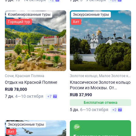
+2
+26
Комбинированные туры
Экскурсионные туры
Горящий тур
Хит
Сочи, Красная Поляна
Золотое кольцо, Малое Золотое кольцо, Ярославская область, Ивановская область, Костромская область, Владимирская область, Московская область
Отдых на Красной Поляне
Классическое Золотое кольцо
России из Москвы. От
RUB 78,000
Сергиева Посада до
RUB 37,990
7 дн.
4—10 октября
+7
Владимира
Бесплатная отмена
5 дн.
6—10 октября
+2
Экскурсионные туры
Хит