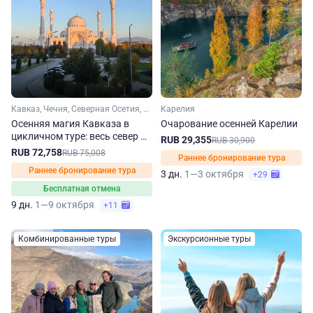
Кавказ, Чечня, Северная Осетия, Кабардино-Балкария, Ингушетия, Дагестан
Карелия
Осенняя магия Кавказа в
Очарование осенней Карелии
цикличном туре: весь север —
RUB 29,355
RUB 30,900
одно путешествие
RUB 72,758
RUB 75,008
Раннее бронирование тура
Раннее бронирование тура
3 дн.
1—3 октября
+29
Бесплатная отмена
9 дн.
1—9 октября
+11
Комбинированные туры
Экскурсионные туры