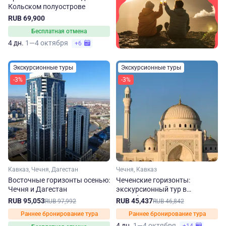
Кольском полуострове
RUB 69,900
Бесплатная отмена
4 дн.
1—4 октября
+6
Экскурсионные туры
Экскурсионные туры
-3%
-3%
Кавказ, Чечня, Дагестан
Чечня, Кавказ
Восточные горизонты осенью:
Чеченские горизонты:
Чечня и Дагестан
экскурсионный тур в
республику осенью
RUB 95,053
RUB 45,437
RUB 97,992
RUB 46,842
Раннее бронирование тура
Раннее бронирование тура
4 дн.
1—4 октября