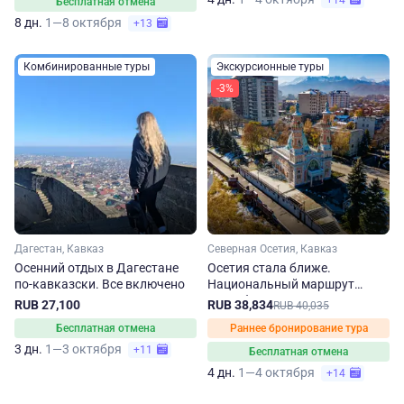
+14
Бесплатная отмена
8 дн.
1—8 октября
+13
Комбинированные туры
Экскурсионные туры
-3%
Дагестан, Кавказ
Северная Осетия, Кавказ
Осенний отдых в Дагестане
Осетия стала ближе.
по-кавказски. Все включено
Национальный маршрут
Республики Северная Осетия
RUB 27,100
RUB 38,834
RUB 40,035
– Алания осенью
Бесплатная отмена
Раннее бронирование тура
3 дн.
1—3 октября
+11
Бесплатная отмена
4 дн.
1—4 октября
+14