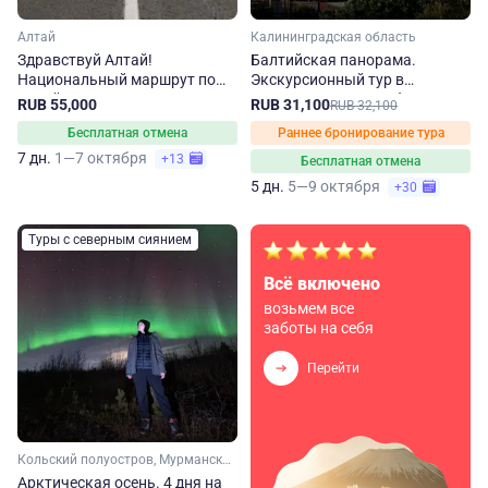
Алтай
Калининградская область
Здравствуй Алтай!
Балтийская панорама.
Национальный маршрут по
Экскурсионный тур в
Алтайскому краю
Калининградскую область
RUB 55,000
RUB 31,100
RUB 32,100
Бесплатная отмена
Раннее бронирование тура
7 дн.
1—7 октября
+13
Бесплатная отмена
5 дн.
5—9 октября
+30
Туры с северным сиянием
Всё включено
возьмем все
заботы на себя
Перейти
Кольский полуостров, Мурманская область, Арктика
Арктическая осень. 4 дня на