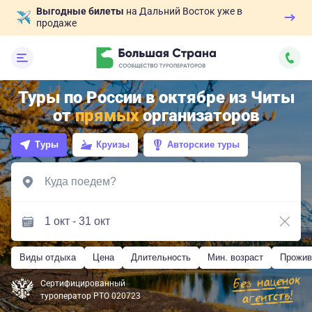
Выгодные билеты
на Дальний Восток уже в
продаже
Туры по России в октябре из Читы
от
прямых
организаторов
Туры
Круизы
Авторские туры
Виды отдыха
Цена
Длительность
Мин. возраст
Прожив
Сертифицированный
туроператор РТО 020723