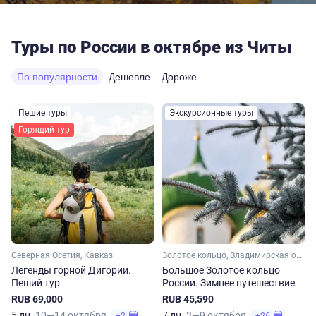
Туры по России в октябре из Читы
По популярности
Дешевле
Дороже
Пешие туры
Экскурсионные туры
Горящий тур
Северная Осетия, Кавказ
Золотое кольцо, Владимирская область, Ивановская область, Костромская область, Ярославская область, Московская область, Малое Золотое кольцо
Легенды горной Дигории.
Большое Золотое кольцо
Пеший тур
России. Зимнее путешествие
RUB 69,000
RUB 45,590
5 дн.
10—14 октября
7 дн.
3—9 октября