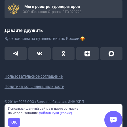
Мы в реестре туроператоров
ООО «Большая Страна» РТО 020723
Давайте дружить
Вдохновляем на путешествия
по России
Пользовательское соглашение
Политика конфиденциальности
© 2016—2026 ООО «Большая Страна». ИНН/КПП
5908078160/590801001 ОГРН 1185958020533
Используя данный сайт, вы даете согласие
Номер в реестре Роскомнадзора № 59-18-006319 (Приказ № 321 от
на использование
файлов куки (cookie)
11.10.2018)
Полное или частичное копирование изображений и текстов возможно
OK
только с указанием активной ссылки на сайт Большая Страна.