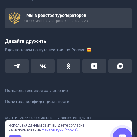
Мы в реестре туроператоров
ООО «Большая Страна» РТО 020723
Давайте дружить
Вдохновляем на путешествия
по России
Пользовательское соглашение
Политика конфиденциальности
© 2016—2026 ООО «Большая Страна». ИНН/КПП
5908078160/590801001 ОГРН 1185958020533
Используя данный сайт, вы даете согласие
Номер в реестре Роскомнадзора № 59-18-006319 (Приказ № 321 от
на использование
файлов куки (cookie)
11.10.2018)