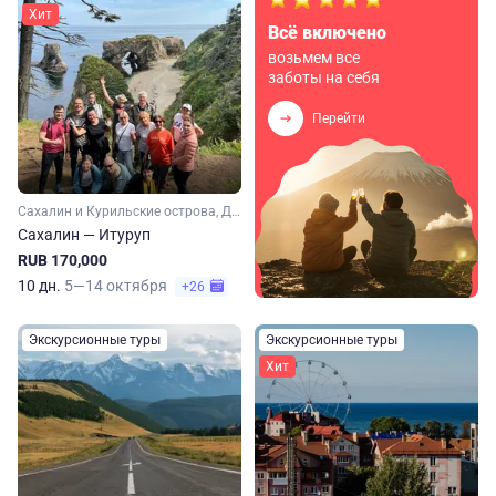
Хит
Всё включено
возьмем все
заботы на себя
Перейти
Сахалин и Курильские острова, Дальний Восток
Сахалин — Итуруп
RUB 170,000
10 дн.
5—14 октября
+26
Экскурсионные туры
Экскурсионные туры
Хит