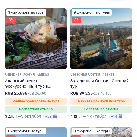
Экскурсионные туры
Экскурсионные туры
-3%
-3%
Северная Осетия, Кавказ
Северная Осетия, Кавказ
Аланский вечер.
Загадочная Осетия. Осенний
Экскурсионный тур в
тур
Северную Осетию осенью
RUB 25,696
RUB 39,255
RUB 26,490
RUB 40,469
Раннее бронирование тура
Раннее бронирование тура
Бесплатная отмена
Бесплатная отмена
3 дн.
1—3 октября
4 дн.
1—4 октября
+28
+14
Экскурсионные туры
Экскурсионные туры