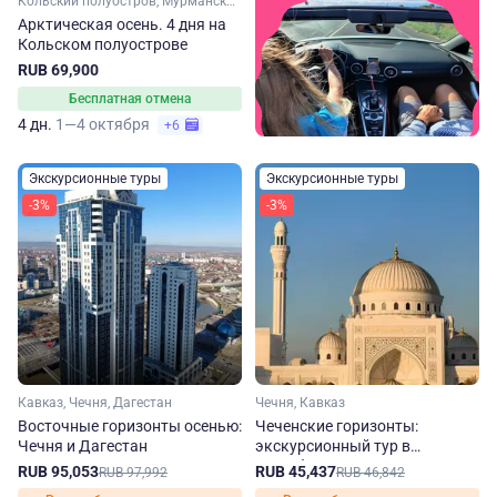
Кольский полуостров, Мурманская область, Арктика
Арктическая осень. 4 дня на
Кольском полуострове
RUB 69,900
Бесплатная отмена
4 дн.
1—4 октября
+6
Экскурсионные туры
Экскурсионные туры
-3%
-3%
Кавказ, Чечня, Дагестан
Чечня, Кавказ
Восточные горизонты осенью:
Чеченские горизонты:
Чечня и Дагестан
экскурсионный тур в
республику осенью
RUB 95,053
RUB 45,437
RUB 97,992
RUB 46,842