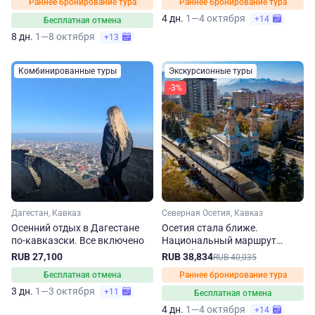
Раннее бронирование тура
Раннее бронирование тура
4 дн.
1—4 октября
+14
Бесплатная отмена
8 дн.
1—8 октября
+13
Комбинированные туры
Экскурсионные туры
-3%
Дагестан, Кавказ
Северная Осетия, Кавказ
Осенний отдых в Дагестане
Осетия стала ближе.
по-кавказски. Все включено
Национальный маршрут
Республики Северная Осетия
RUB 27,100
RUB 38,834
RUB 40,035
– Алания осенью
Бесплатная отмена
Раннее бронирование тура
3 дн.
1—3 октября
+11
Бесплатная отмена
4 дн.
1—4 октября
+14