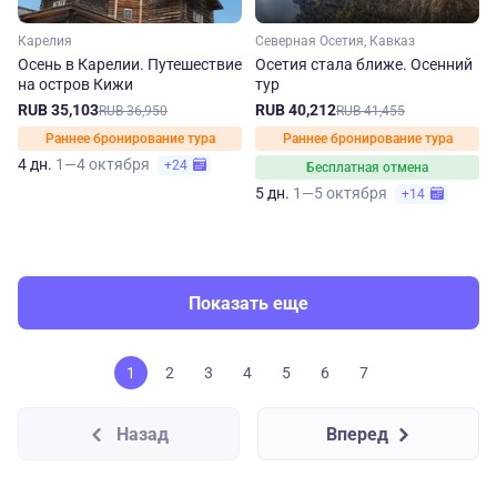
Карелия
Северная Осетия, Кавказ
Осень в Карелии. Путешествие
Осетия стала ближе. Осенний
на остров Кижи
тур
RUB 35,103
RUB 40,212
RUB 36,950
RUB 41,455
Раннее бронирование тура
Раннее бронирование тура
4 дн.
1—4 октября
+24
Бесплатная отмена
5 дн.
1—5 октября
+14
Показать еще
1
2
3
4
5
6
7
Назад
Вперед