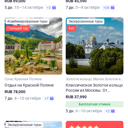
RUB 69,000
RUB 45,590
5 дн.
10—14 октября
7 дн.
3—9 октября
+2
+26
Комбинированные туры
Экскурсионные туры
Горящий тур
Хит
Сочи, Красная Поляна
Золотое кольцо, Малое Золотое кольцо, Ярославская область, Ивановская область, Костромская область, Владимирская область, Московская область
Отдых на Красной Поляне
Классическое Золотое кольцо
России из Москвы. От
RUB 78,000
Сергиева Посада до
RUB 37,990
7 дн.
4—10 октября
+7
Владимира
Бесплатная отмена
5 дн.
6—10 октября
+2
Экскурсионные туры