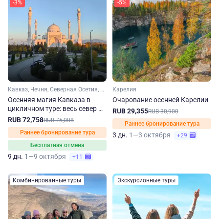
-3%
-5%
Кавказ, Чечня, Северная Осетия, Кабардино-Балкария, Ингушетия, Дагестан
Карелия
Осенняя магия Кавказа в
Очарование осенней Карелии
цикличном туре: весь север —
RUB 29,355
RUB 30,900
одно путешествие
RUB 72,758
RUB 75,008
Раннее бронирование тура
Раннее бронирование тура
3 дн.
1—3 октября
+29
Бесплатная отмена
9 дн.
1—9 октября
+11
Комбинированные туры
Экскурсионные туры