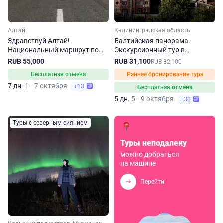
Алтай
Калининградская область
Здравствуй Алтай!
Балтийская панорама.
Национальный маршрут по
Экскурсионный тур в
Алтайскому краю
Калининградскую область
RUB 55,000
RUB 31,100
RUB 32,100
Бесплатная отмена
Раннее бронирование тура
7 дн.
1—7 октября
+13
Бесплатная отмена
5 дн.
5—9 октября
+30
Туры с северным сиянием
Туры неподалеку
можно добраться
на машине
Перейти