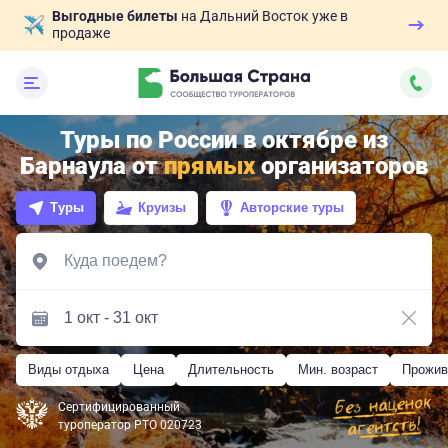
Выгодные билеты
на Дальний Восток уже в
продаже
Туры по России в октябре из
Барнаула от
прямых
организаторов
Туры
Круизы
Авторские туры
Виды отдыха
Цена
Длительность
Мин. возраст
Прожив
Сертифицированный
туроператор РТО 020723