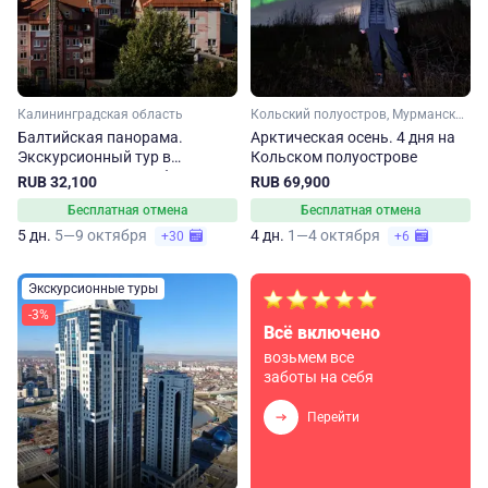
Калининградская область
Кольский полуостров, Мурманская область, Арктика
Балтийская панорама.
Арктическая осень. 4 дня на
Экскурсионный тур в
Кольском полуострове
Калининградскую область
RUB 32,100
RUB 69,900
Бесплатная отмена
Бесплатная отмена
5 дн.
5—9 октября
4 дн.
1—4 октября
+30
+6
Экскурсионные туры
-3%
Всё включено
возьмем все
заботы на себя
Перейти