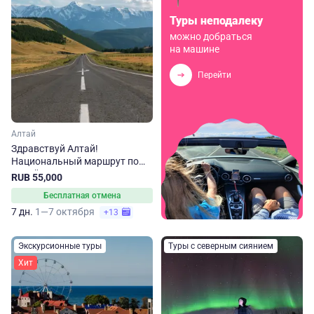
Туры неподалеку
можно добраться
на машине
Перейти
Алтай
Здравствуй Алтай!
Национальный маршрут по
Алтайскому краю
RUB 55,000
Бесплатная отмена
7 дн.
1—7 октября
+13
Экскурсионные туры
Туры с северным сиянием
Хит