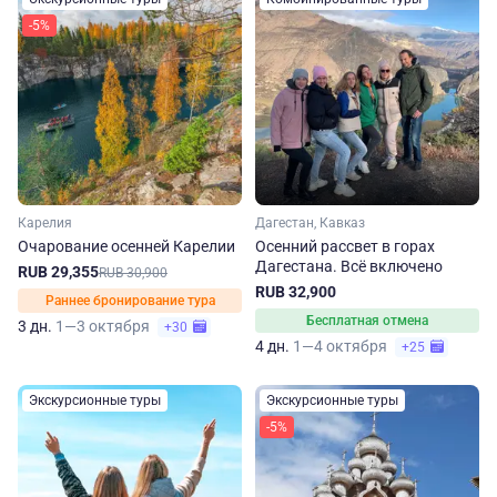
-5%
Карелия
Дагестан, Кавказ
Очарование осенней Карелии
Осенний рассвет в горах
Дагестана. Всё включено
RUB 29,355
RUB 30,900
RUB 32,900
Раннее бронирование тура
Бесплатная отмена
3 дн.
1—3 октября
+30
4 дн.
1—4 октября
+25
Экскурсионные туры
Экскурсионные туры
-5%