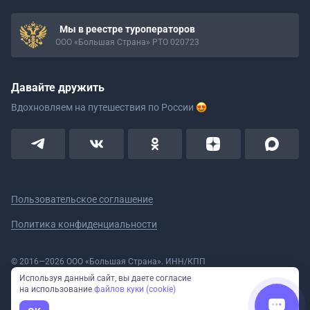
Мы в реестре туроператоров
ООО «Большая Страна» РТО 020723
Давайте дружить
Вдохновляем на путешествия
по России
Пользовательское соглашение
Политика конфиденциальности
© 2016—2026 ООО «Большая Страна». ИНН/КПП
5908078160/590801001 ОГРН 1185958020533
Используя данный сайт, вы даете согласие
Номер в реестре Роскомнадзора № 59-18-006319 (Приказ № 321 от
на использование
файлов куки (cookie)
11.10.2018)
Полное или частичное копирование изображений и текстов возможно