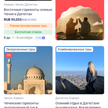
Кавказ, Чечня, Дагестан
Восточные горизонты осенью:
Чечня и Дагестан
RUB 95,053
RUB 97,992
Раннее бронирование тура
Бесплатная отмена
8 дн.
1—8 октября
+14
Экскурсионные туры
Комбинированные туры
-3%
Чечня, Кавказ
Дагестан, Кавказ
Чеченские горизонты:
Осенний отдых в Дагестане
экскурсионный тур в
по-кавказски. Все включено