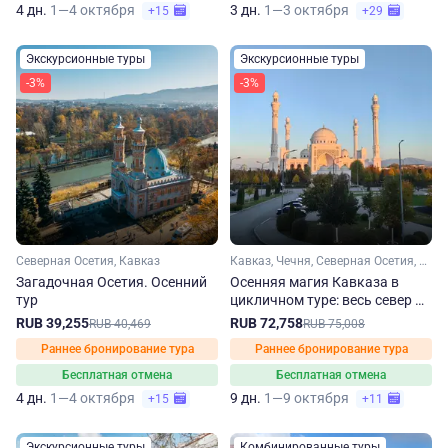
4 дн.
1—4 октября
3 дн.
1—3 октября
+15
+29
Экскурсионные туры
Экскурсионные туры
-3%
-3%
Северная Осетия, Кавказ
Кавказ, Чечня, Северная Осетия, Кабардино-Балкария, Ингушетия, Дагестан
Загадочная Осетия. Осенний
Осенняя магия Кавказа в
тур
цикличном туре: весь север —
одно путешествие
RUB 39,255
RUB 72,758
RUB 40,469
RUB 75,008
Раннее бронирование тура
Раннее бронирование тура
Бесплатная отмена
Бесплатная отмена
4 дн.
1—4 октября
9 дн.
1—9 октября
+15
+11
Экскурсионные туры
Комбинированные туры