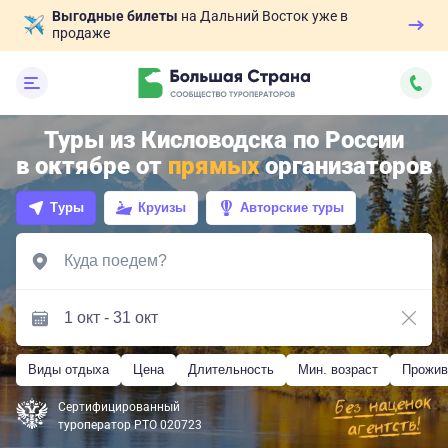
Выгодные билеты
на Дальний Восток уже в
продаже
Туры из Кисловодска по России
в октябре от
прямых
организаторов
Туры
Круизы
Авторские туры
Виды отдыха
Цена
Длительность
Мин. возраст
Прожив
Сертифицированный
туроператор РТО 020723