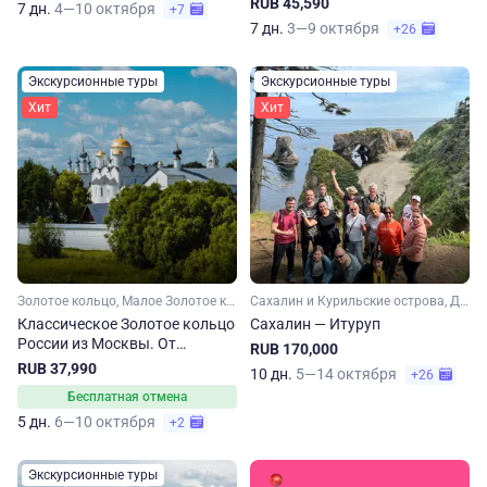
RUB 45,590
7 дн.
4—10 октября
+7
7 дн.
3—9 октября
+26
Экскурсионные туры
Экскурсионные туры
Хит
Хит
Золотое кольцо, Малое Золотое кольцо, Ярославская область, Ивановская область, Костромская область, Владимирская область, Московская область
Сахалин и Курильские острова, Дальний Восток
Классическое Золотое кольцо
Сахалин — Итуруп
России из Москвы. От
RUB 170,000
Сергиева Посада до
RUB 37,990
10 дн.
5—14 октября
+26
Владимира
Бесплатная отмена
5 дн.
6—10 октября
+2
Экскурсионные туры