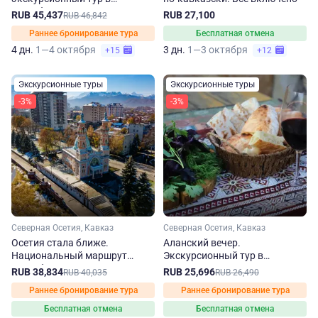
республику осенью
RUB 45,437
RUB 27,100
RUB 46,842
Раннее бронирование тура
Бесплатная отмена
4 дн.
1—4 октября
3 дн.
1—3 октября
+15
+12
Экскурсионные туры
Экскурсионные туры
-3%
-3%
Северная Осетия, Кавказ
Северная Осетия, Кавказ
Осетия стала ближе.
Аланский вечер.
Национальный маршрут
Экскурсионный тур в
Республики Северная Осетия
Северную Осетию осенью
RUB 38,834
RUB 25,696
RUB 40,035
RUB 26,490
– Алания осенью
Раннее бронирование тура
Раннее бронирование тура
Бесплатная отмена
Бесплатная отмена