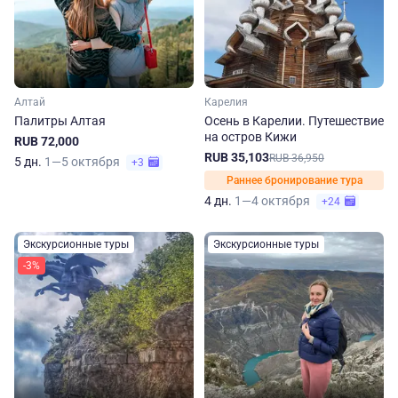
Алтай
Карелия
Палитры Алтая
Осень в Карелии. Путешествие
на остров Кижи
RUB 72,000
RUB 35,103
RUB 36,950
5 дн.
1—5 октября
+3
Раннее бронирование тура
4 дн.
1—4 октября
+24
Экскурсионные туры
Экскурсионные туры
-3%