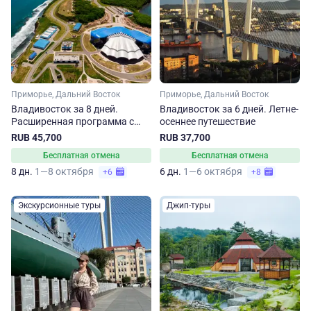
Приморье, Дальний Восток
Приморье, Дальний Восток
Владивосток за 8 дней.
Владивосток за 6 дней. Летне-
Расширенная программа с
осеннее путешествие
отдыхом у моря
RUB 45,700
RUB 37,700
Бесплатная отмена
Бесплатная отмена
8 дн.
1—8 октября
6 дн.
1—6 октября
+6
+8
Экскурсионные туры
Джип-туры