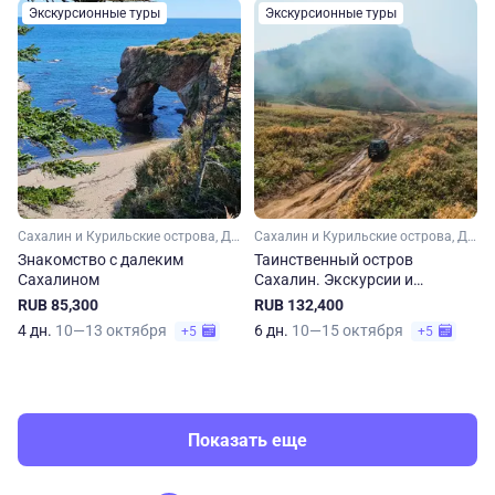
Экскурсионные туры
Экскурсионные туры
Сахалин и Курильские острова, Дальний Восток
Сахалин и Курильские острова, Дальний Восток
Знакомство с далеким
Таинственный остров
Сахалином
Сахалин. Экскурсии и
гастрономические
RUB 85,300
RUB 132,400
впечатления
4 дн.
10—13 октября
6 дн.
10—15 октября
+5
+5
Показать еще