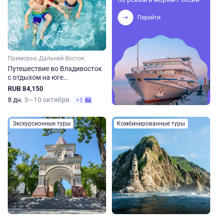
Перейти
Приморье, Дальний Восток
Путешествие во Владивосток
с отдыхом на юге
Приморского края
RUB 84,150
8 дн.
3—10 октября
+5
Экскурсионные туры
Комбинированные туры