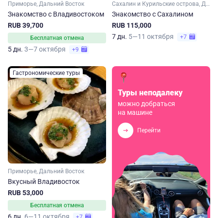
Приморье, Дальний Восток
Сахалин и Курильские острова, Дальний Восток
Знакомство с Владивостоком
Знакомство с Сахалином
RUB 39,700
RUB 115,000
7 дн.
5—11 октября
+7
Бесплатная отмена
5 дн.
3—7 октября
+9
Гастрономические туры
Туры неподалеку
можно добраться
на машине
Перейти
Приморье, Дальний Восток
Вкусный Владивосток
RUB 53,000
Бесплатная отмена
6 дн.
6—11 октября
+7