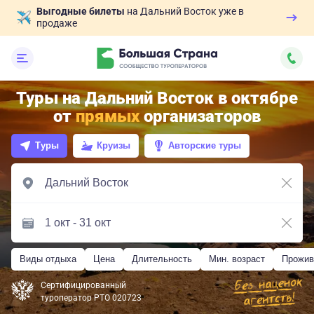
Выгодные билеты
на Дальний Восток уже в
продаже
Туры на Дальний Восток в октябре
от
прямых
организаторов
Туры
Круизы
Авторские туры
Виды отдыха
Цена
Длительность
Мин. возраст
Прожив
Сертифицированный
туроператор РТО 020723