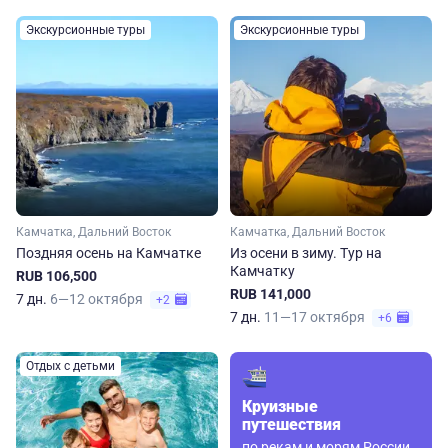
Экскурсионные туры
Экскурсионные туры
Камчатка, Дальний Восток
Камчатка, Дальний Восток
Поздняя осень на Камчатке
Из осени в зиму. Тур на
Камчатку
RUB 106,500
RUB 141,000
7 дн.
6—12 октября
+2
7 дн.
11—17 октября
+6
Отдых с детьми
Круизные
путешествия
по рекам и морям России