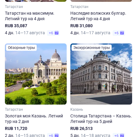
Татарстан
Татарстан
Татарстан на максимум.
Наследие волжских булгар.
Летний тур на 4 дня
Летний тур на 4 дня
RUB 35,087
RUB 31,080
4 дн.
14—17 августа
4 дн.
14—17 августа
+6
+6
Обзорные туры
Экскурсионные туры
Татарстан
Казань
Золотая моя Казань. Летний
Столица Татарстана – Казань.
тур на 2 дня
Летний тур на 5 дней
RUB 11,720
RUB 26,513
2 дн.
14—15 августа
5 дн.
14—18 августа
+6
+6