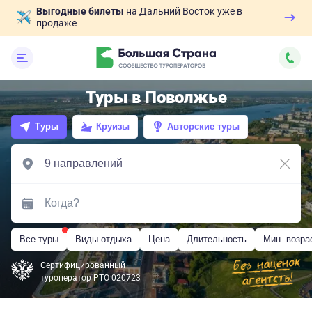
Выгодные билеты
на Дальний Восток уже в
продаже
Туры в Поволжье
Туры
Круизы
Авторские туры
Все туры
Виды отдыха
Цена
Длительность
Мин. возра
Сертифицированный
туроператор РТО 020723