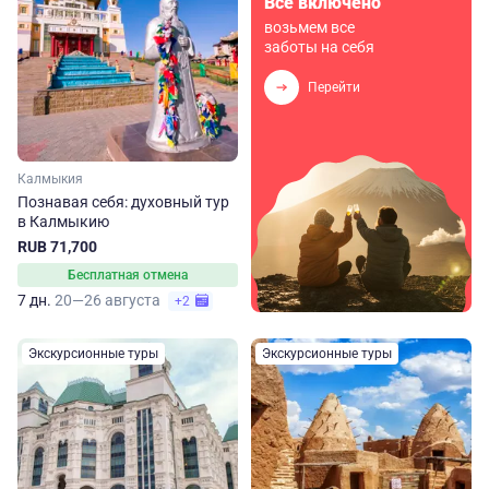
Всё включено
возьмем все
заботы на себя
Перейти
Калмыкия
Познавая себя: духовный тур
в Калмыкию
RUB 71,700
Бесплатная отмена
7 дн.
20—26 августа
+2
Экскурсионные туры
Экскурсионные туры