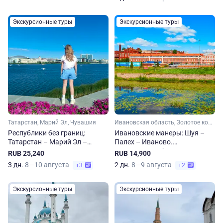
Экскурсионные туры
Экскурсионные туры
Татарстан, Марий Эл, Чувашия
Ивановская область, Золотое кольцо, Малое Золотое кольцо
Республики без границ:
Ивановские манеры: Шуя –
Татарстан – Марий Эл –
Палех – Иваново.
Чувашия
Национальный маршрут по
RUB 25,240
RUB 14,900
Ивановской области
3 дн.
8—10 августа
2 дн.
8—9 августа
+3
+2
Экскурсионные туры
Экскурсионные туры