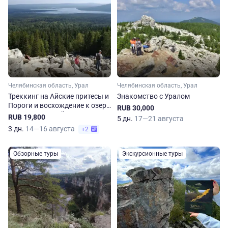
Челябинская область, Урал
Челябинская область, Урал
Треккинг на Айские притесы и
Знакомство с Уралом
Пороги и восхождение к озеру
RUB 30,000
Зюраткуль: двойное
RUB 19,800
5 дн.
17—21 августа
уральское приключение!
3 дн.
14—16 августа
+2
Обзорные туры
Экскурсионные туры