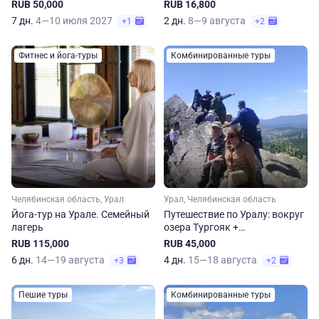
RUB 50,000
RUB 16,800
7 дн.
4—10 июля 2027
2 дн.
8—9 августа
+1
+2
Фитнес и йога-туры
Комбинированные туры
Челябинская область, Урал
Урал, Челябинская область
Йога-тур на Урале. Семейный
Путешествие по Уралу: вокруг
лагерь
озера Тургояк +
Александровская сопка
RUB 115,000
RUB 45,000
6 дн.
14—19 августа
4 дн.
15—18 августа
+3
+2
Пешие туры
Комбинированные туры