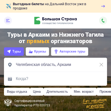
Выгодные билеты
на Дальний Восток уже в
продаже
Туры в Аркаим из Нижнего Тагила
от
прямых
организаторов
Туры
Круизы
Авторские туры
Виды отдыха
Цена
Длительность
Мин. возраст
Прожив
Сертифицированный
туроператор РТО 020723