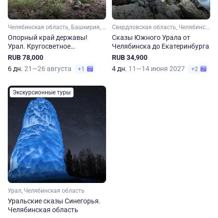
Челябинская область, Башкирия, Урал
Свердловская область, Челябинская область, Урал
Опорный край державы!
Сказы Южного Урала от
Урал. Кругосветное
Челябинска до Екатеринбурга
путешествие
RUB 78,000
RUB 34,900
6 дн.
21—26 августа
4 дн.
11—14 июня 2027
+1
+2
Экскурсионные туры
Урал, Челябинская область
Уральские сказы Синегорья.
Челябинская область