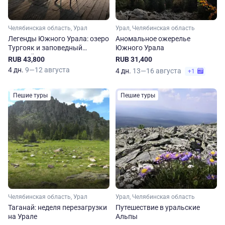
Челябинская область, Урал
Урал, Челябинская область
Легенды Южного Урала: озеро
Аномальное ожерелье
Тургояк и заповедный
Южного Урала
Таганай
RUB 43,800
RUB 31,400
4 дн.
9—12 августа
4 дн.
13—16 августа
+1
Пешие туры
Пешие туры
Челябинская область, Урал
Урал, Челябинская область
Таганай: неделя перезагрузки
Путешествие в уральские
на Урале
Альпы