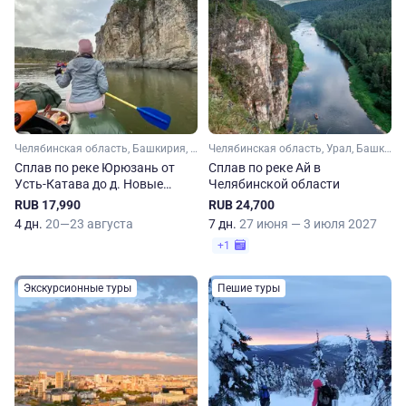
Челябинская область, Башкирия, Урал
Челябинская область, Урал, Башкирия
Сплав по реке Юрюзань от
Сплав по реке Ай в
Усть-Катава до д. Новые
Челябинской области
Каратавлы
RUB 17,990
RUB 24,700
4 дн.
20—23 августа
7 дн.
27 июня — 3 июля 2027
+1
Экскурсионные туры
Пешие туры