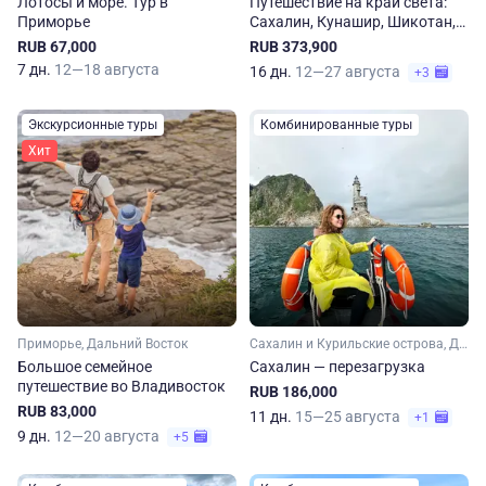
Лотосы и море. Тур в
Путешествие на край света:
Приморье
Сахалин, Кунашир, Шикотан,
Итуруп
RUB 67,000
RUB 373,900
7 дн.
12—18 августа
16 дн.
12—27 августа
+3
Экскурсионные туры
Комбинированные туры
Хит
Приморье, Дальний Восток
Сахалин и Курильские острова, Дальний Восток
Большое семейное
Сахалин — перезагрузка
путешествие во Владивосток
RUB 186,000
RUB 83,000
11 дн.
15—25 августа
+1
9 дн.
12—20 августа
+5