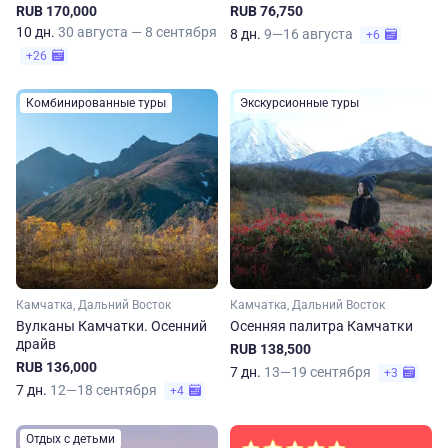
RUB 170,000
RUB 76,750
10 дн.
30 августа — 8 сентября
8 дн.
9—16 августа
+6
+26
Комбинированные туры
Экскурсионные туры
Камчатка, Дальний Восток
Камчатка, Дальний Восток
Вулканы Камчатки. Осенний
Осенняя палитра Камчатки
драйв
RUB 138,500
RUB 136,000
7 дн.
13—19 сентября
+3
7 дн.
12—18 сентября
+4
Отдых с детьми