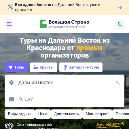
Выгодные билеты
на Дальний Восток уже в
продаже
Туры на Дальний Восток из
Краснодара от
прямых
организаторов
Туры
Круизы
Авторские туры
Виды отдыха
Цена
Длительность
Мин. возраст
Прожив
Сертифицированный