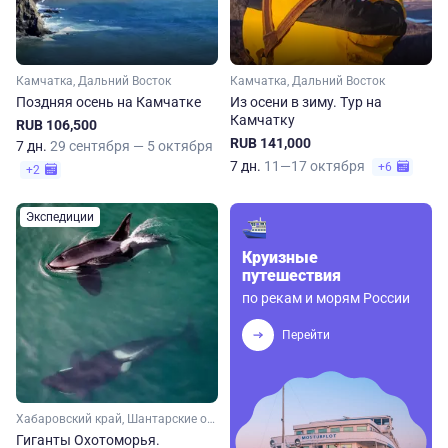
Камчатка, Дальний Восток
Камчатка, Дальний Восток
Поздняя осень на Камчатке
Из осени в зиму. Тур на
Камчатку
RUB 106,500
RUB 141,000
7 дн.
29 сентября — 5 октября
7 дн.
11—17 октября
+6
+2
Экспедиции
Круизные
путешествия
по рекам и морям России
Перейти
Хабаровский край, Шантарские острова, Дальний Восток
Гиганты Охотоморья.