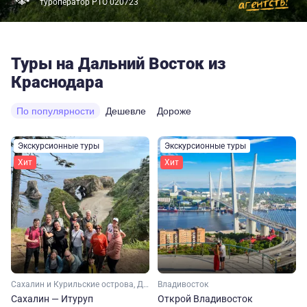
туроператор РТО 020723
Туры на Дальний Восток из
Краснодара
По популярности
Дешевле
Дороже
Экскурсионные туры
Экскурсионные туры
Хит
Хит
Сахалин и Курильские острова, Дальний Восток
Владивосток
Сахалин — Итуруп
Открой Владивосток