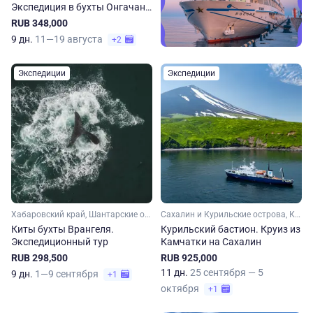
Экспедиция в бухты Онгачан
и Врангеля
RUB 348,000
9 дн.
11—19 августа
+2
Экспедиции
Экспедиции
Хабаровский край, Шантарские острова, Дальний Восток
Сахалин и Курильские острова, Камчатка, Дальний Восток
Киты бухты Врангеля.
Курильский бастион. Круиз из
Экспедиционный тур
Камчатки на Сахалин
RUB 298,500
RUB 925,000
11 дн.
25 сентября — 5
9 дн.
1—9 сентября
+1
октября
+1