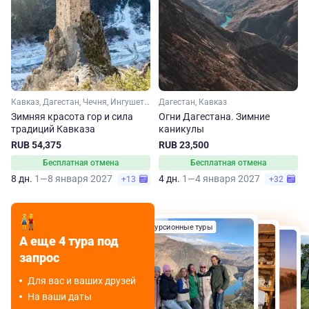
Кавказ, Дагестан, Чечня, Ингушетия, Северная Осетия
Дагестан, Кавказ
Зимняя красота гор и сила
Огни Дагестана. Зимние
традиций Кавказа
каникулы
RUB 54,375
RUB 23,500
Бесплатная отмена
Бесплатная отмена
8 дн.
1—8 января 2027
4 дн.
1—4 января 2027
+13
+32
Экскурсионные туры
Экскурсионные туры
Джип-туры
А еще 4 тура под
Экскурсионные туры
запрос
Для вас и ваших друзей
На ваши даты