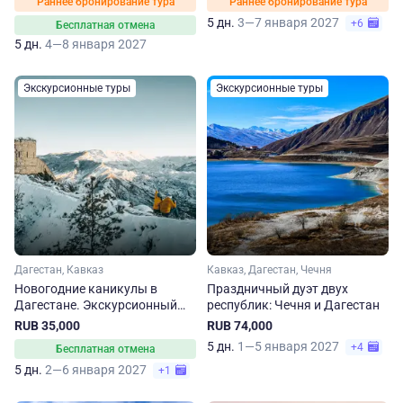
Раннее бронирование тура
Раннее бронирование тура
5 дн.
3—7 января 2027
+6
Бесплатная отмена
5 дн.
4—8 января 2027
Экскурсионные туры
Экскурсионные туры
Дагестан, Кавказ
Кавказ, Дагестан, Чечня
Новогодние каникулы в
Праздничный дуэт двух
Дагестане. Экскурсионный
республик: Чечня и Дагестан
тур
RUB 35,000
RUB 74,000
5 дн.
1—5 января 2027
+4
Бесплатная отмена
5 дн.
2—6 января 2027
+1