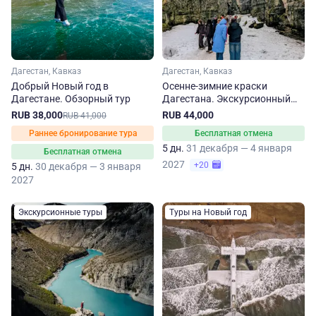
Дагестан, Кавказ
Дагестан, Кавказ
Добрый Новый год в
Осенне-зимние краски
Дагестане. Обзорный тур
Дагестана. Экскурсионный
тур
RUB 38,000
RUB 44,000
RUB 41,000
Раннее бронирование тура
Бесплатная отмена
5 дн.
31 декабря — 4 января
Бесплатная отмена
2027
+20
5 дн.
30 декабря — 3 января
2027
Экскурсионные туры
Туры на Новый год