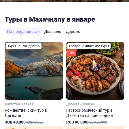
Туры в Махачкалу в январе
По популярности
Дешевле
Дороже
Туры на Рождество
Гастрономические туры
-5%
Дагестан, Кавказ
Дагестан, Кавказ
Рождественский тур в
Гастрономический тур в
Дагестан
Дагестан на новогодние
праздники
RUB 48,000
RUB 98,000
RUB 50,000
RUB 103,000