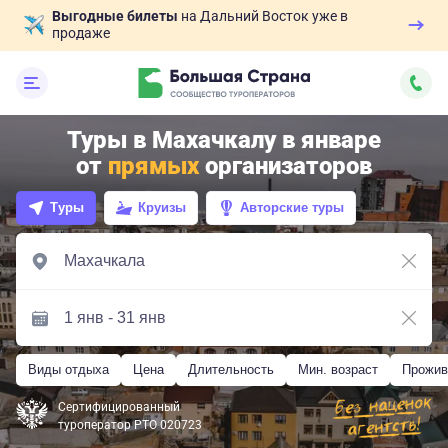
Выгодные билеты
на Дальний Восток уже в
продаже
Туры в Махачкалу в январе
от
прямых
организаторов
Туры
Круизы
Авторские туры
Виды отдыха
Цена
Длительность
Мин. возраст
Прожив
Сертифицированный
туроператор РТО 020723