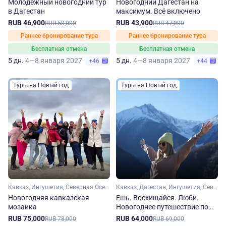
Молодежный новогодний тур
Новогодний Дагестан на
в Дагестан
максимум. Вcё включено
RUB 46,900
RUB 43,900
RUB 50,000
RUB 47,000
Раннее бронирование тура
Раннее бронирование тура
Бесплатная отмена
Бесплатная отмена
5 дн.
4—8 января 2027
5 дн.
4—8 января 2027
+46
+44
Туры на Новый год
Туры на Новый год
Кавказ, Ингушетия, Северная Осетия, Чечня, Дагестан, Кабардино-Балкария
Кавказ, Дагестан, Ингушетия, Северная Осетия, Чечня
Новогодняя кавказская
Ешь. Восхищайся. Люби.
мозаика
Новогоднее путешествие по
Кавказу
RUB 75,000
RUB 64,000
RUB 78,000
RUB 69,000