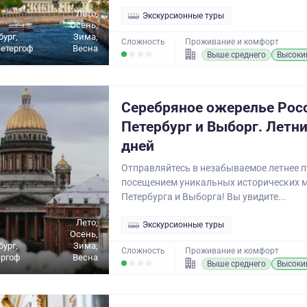
Лето,
Экскурсионные туры
Осень,
бург,
Зима,
Сложность
Проживание и комфорт
Петергоф
Весна
Выше среднего
Высоки
Серебряное ожерелье Рос
Петербург и Выборг. Летни
дней
Отправляйтесь в незабываемое летнее п
посещением уникальных исторических м
Петербурга и Выборга! Вы увидите...
Лето,
Экскурсионные туры
Осень,
бург,
Зима,
Сложность
Проживание и комфорт
ергоф
Весна
Выше среднего
Высоки