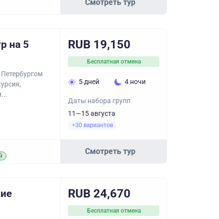
Смотреть тур
RUB 19,150
р на 5
Бесплатная отмена
 Петербургом
5 дней
4 ночи
урсия,
...
Даты набора групп
11—15 августа
+30 вариантов
Смотреть тур
й
RUB 24,670
кие
Бесплатная отмена