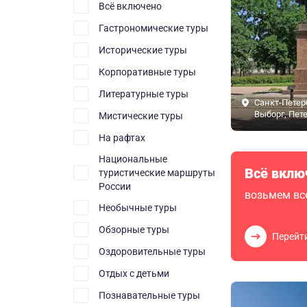
Всё включено
Гастрономические туры
Исторические туры
Корпоративные туры
Литературные туры
Санкт-Петер
Выборг, Пет
Мистические туры
На рафтах
Национальные
Всё вклю
туристические маршруты
России
возьмем все
Необычные туры
Обзорные туры
Перейт
Оздоровительные туры
Отдых с детьми
Познавательные туры