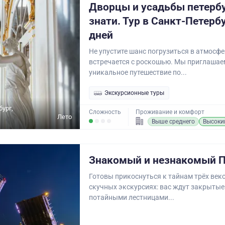
Дворцы и усадьбы петерб
знати. Тур в Санкт-Петербу
дней
Не упустите шанс погрузиться в атмосфер
встречается с роскошью. Мы приглашае
уникальное путешествие по...
Экскурсионные туры
бург,
Сложность
Проживание и комфорт
Лето
Выше среднего
Высоки
Знакомый и незнакомый П
Готовы прикоснуться к тайнам трёх веко
скучных экскурсиях: вас ждут закрытые
потайными лестницами...