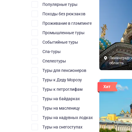
Популярные туры
Походы без рюкзаков
Проживание в глэмпинге
Промышленные туры
Событийные туры
Спа-туры
Ленинградс
Спелеотуры
область
Туры для пенсионеров
Туры к Деду Морозу
Хит
Туры к петроглифам
Туры на байдарках
Туры на масленицу
Туры на надувных лодках
Туры на снегоступах