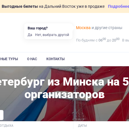
Выгодные билеты
на Дальний Восток уже в продаже
Подробне
Москва
и другие страны
Ваш город?
Да
Нет, выбрать другой
00
00
По будням с
06
до
20
В в
ВНЫЕ ТУРЫ
О НАС
КОНТАКТЫ
тербург из Минска на 5
организаторов
 ОТДЫХА
ДАТЫ