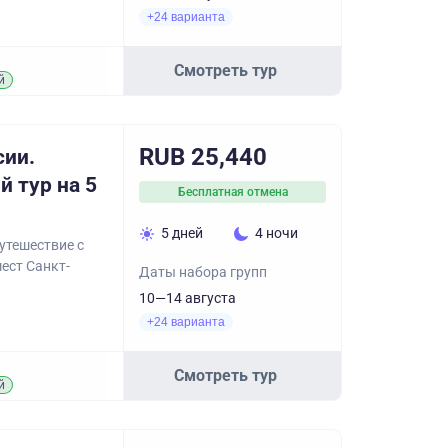
+24 варианта
Смотреть тур
й
RUB 25,440
сии.
й тур на 5
Бесплатная отмена
5 дней
4 ночи
утешествие с
ест Санкт-
Даты набора групп
10—14 августа
+24 варианта
Смотреть тур
й