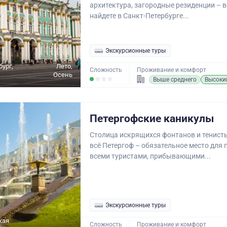
архитектура, загородные резиденции – в
найдете в Санкт-Петербурге...
Экскурсионные туры
бург,
Лето,
Сложность
Проживание и комфорт
Осень
Выше среднего
Высоки
Петергофские каникулы
Столица искрящихся фонтанов и тенисты
всё Петергоф – обязательное место для
всеми туристами, прибывающими...
Экскурсионные туры
кая
Сложность
Проживание и комфорт