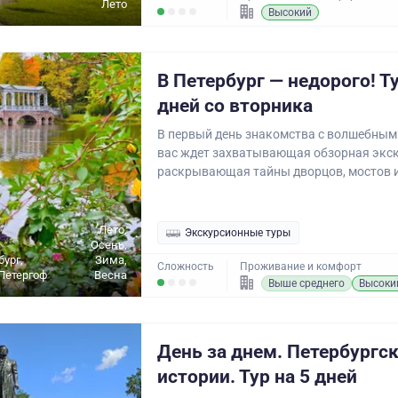
Лето
Высокий
В Петербург — недорого! Ту
дней со вторника
В первый день знакомства с волшебным
вас ждет захватывающая обзорная экск
раскрывающая тайны дворцов, мостов и
Лето,
Экскурсионные туры
Осень,
бург,
Зима,
Сложность
Проживание и комфорт
Петергоф
Весна
Выше среднего
Высоки
День за днем. Петербургс
истории. Тур на 5 дней