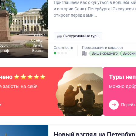
Приглашаем вас окунуться в волшебный
и истории Санкт-Петербурга! Экскурсия 
откроет перед вами...
Лето,
Экскурсионные туры
Осень,
бург,
Зима,
Сложность
Проживание и комфорт
ергоф
Весна
Выше среднего
Высоки
чено
Туры не
 заботы на себя
можно добр
и
Перейт
Новый взгляд на Петербург