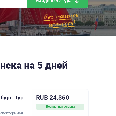
Найдено 92 тура
нска на 5 дней
RUB 24,360
бург. Тур
Бесплатная отмена
 неповторимая