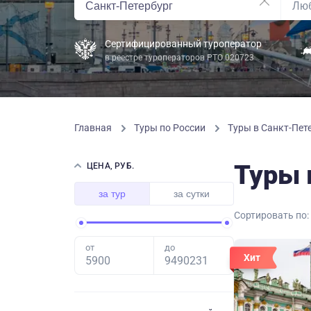
Сертифицированный туроператор
в реестре туроператоров РТО 020723
Главная
Туры по России
Туры в Санкт-Пете
Туры 
ЦЕНА, РУБ.
за тур
за сутки
Сортировать по:
от
до
Хит