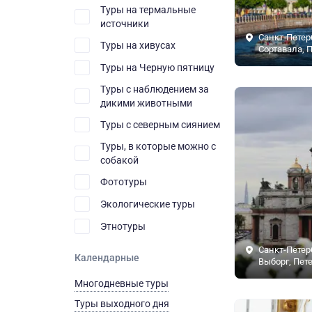
Туры на термальные
источники
Санкт-Петер
Туры на хивусах
Сортавала, 
Туры на Черную пятницу
Туры с наблюдением за
дикими животными
Туры с северным сиянием
Туры, в которые можно с
собакой
Фототуры
Экологические туры
Этнотуры
Санкт-Петер
Календарные
Выборг, Пет
Многодневные туры
Туры выходного дня