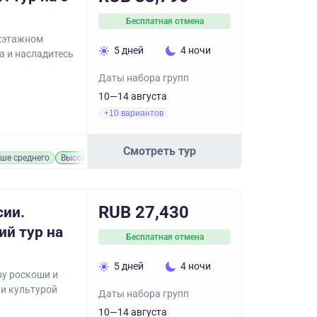
Бесплатная отмена
ухэтажном
5 дней
4 ночи
а и насладитесь
Даты набора групп
10—14 августа
+10 вариантов
Смотреть тур
ше среднего
Высокий
RUB 27,430
сии.
ий тур на
Бесплатная отмена
5 дней
4 ночи
ру роскоши и
 и культурой
Даты набора групп
10—14 августа