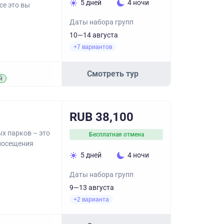
5 дней
4 ночи
се это вы
Даты набора групп
10—14 августа
+7 вариантов
Смотреть тур
й
RUB 38,100
х парков – это
Бесплатная отмена
 посещения
5 дней
4 ночи
Даты набора групп
9—13 августа
+2 варианта