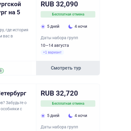
RUB 32,090
ургской
рг на 5
Бесплатная отмена
5 дней
4 ночи
у, где история
м вас в
Даты набора групп
10—14 августа
+1 вариант
Смотреть тур
й
RUB 32,720
етербург
в? Забудьте о
Бесплатная отмена
 особняки с
5 дней
4 ночи
Даты набора групп