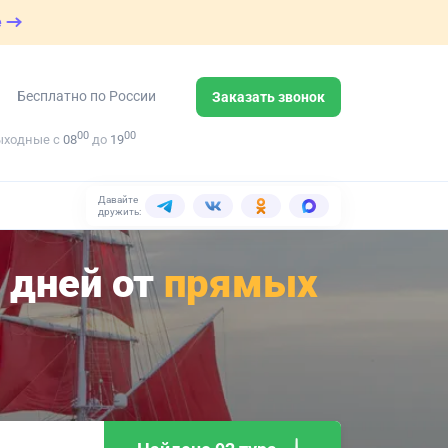
е
Бесплатно по России
Заказать звонок
00
00
ыходные с
08
до
19
Давайте
дружить:
 дней от
прямых