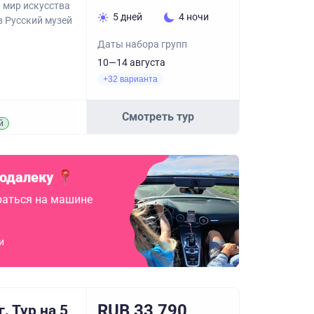
 мир искусства
5 дней
4 ночи
в Русский музей
Даты набора групп
10—14 августа
+32 варианта
Смотреть тур
й
подалеку
аться на машине
и
RUB 33,790
. Тур на 5