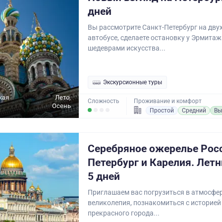
дней
Вы рассмотрите Санкт-Петербург на дв
автобусе, сделаете остановку у Эрмитаж
шедеврами искусства...
Экскурсионные туры
кая
Лето,
Сложность
Проживание и комфорт
Осень
Простой
Средний
Вы
Серебряное ожерелье Рос
Петербург и Карелия. Летн
5 дней
Приглашаем вас погрузиться в атмосфе
великолепия, познакомиться с историей
прекрасного города...