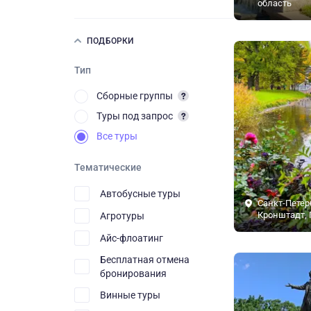
область
ПОДБОРКИ
Тип
Сборные группы
Туры под запрос
Все туры
Тематические
Автобусные туры
Санкт-Петер
Кронштадт, 
Агротуры
Айс-флоатинг
Бесплатная отмена
бронирования
Винные туры