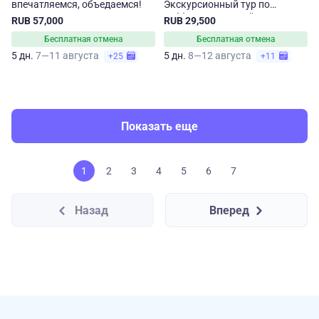
впечатляемся, объедаемся!
Экскурсионный тур по
субботам на 5 дней
RUB 57,000
RUB 29,500
Бесплатная отмена
Бесплатная отмена
5 дн.
7—11 августа
5 дн.
8—12 августа
+25
+11
Показать еще
1
2
3
4
5
6
7
Назад
Вперед