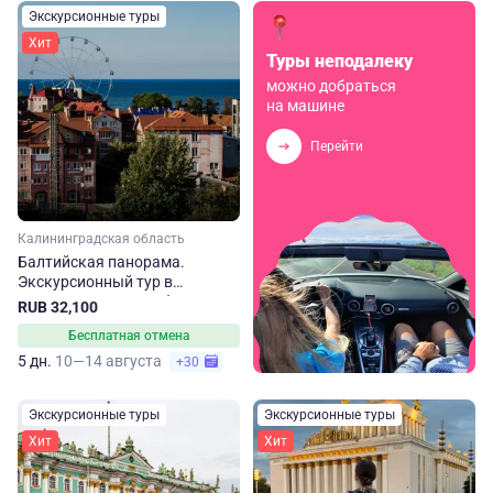
Экскурсионные туры
Хит
Туры неподалеку
можно добраться
на машине
Перейти
Калининградская область
Балтийская панорама.
Экскурсионный тур в
Калининградскую область
RUB 32,100
Бесплатная отмена
5 дн.
10—14 августа
+30
Экскурсионные туры
Экскурсионные туры
Хит
Хит