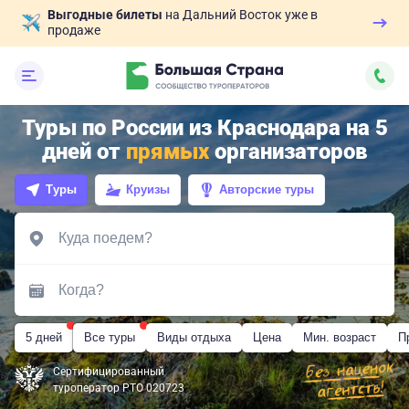
Выгодные билеты
на Дальний Восток уже в
продаже
Туры по России из Краснодара на 5
дней от
прямых
организаторов
Туры
Круизы
Авторские туры
5 дней
Все туры
Виды отдыха
Цена
Мин. возраст
П
Сертифицированный
туроператор РТО 020723