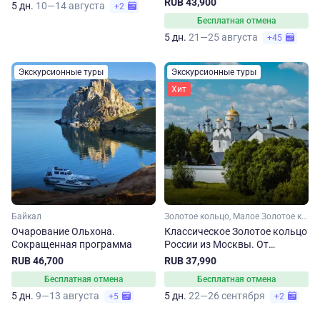
RUB 43,900
5 дн.
10—14 августа
+2
Бесплатная отмена
5 дн.
21—25 августа
+45
Экскурсионные туры
Экскурсионные туры
Хит
Байкал
Золотое кольцо, Малое Золотое кольцо, Ярославская область, Ивановская область, Костромская область, Владимирская область, Московская область
Очарование Ольхона.
Классическое Золотое кольцо
Сокращенная программа
России из Москвы. От
Сергиева Посада до
RUB 46,700
RUB 37,990
Владимира
Бесплатная отмена
Бесплатная отмена
5 дн.
9—13 августа
5 дн.
22—26 сентября
+5
+2