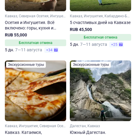
Кавказ, Северная Осетия, Ингушетия
Кавказ, Ингушетия, Кабардино-Балкария, Северная Осетия
Осетия и Ингушетия. Всё
5 счастливых дней на Кавказе
включено: горы, кухня и
RUB 45,500
танцы
RUB 55,000
Бесплатная отмена
Бесплатная отмена
5 дн.
7—11 августа
+25
5 дн.
7—11 августа
+34
Экскурсионные туры
Экскурсионные туры
Кавказ, Ингушетия, Северная Осетия, Чечня
Дагестан, Кавказ
Кавказ. Катаемся,
Южный Дагестан.