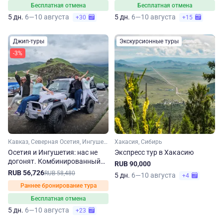
Бесплатная отмена
Бесплатная отмена
5 дн.
6—10 августа
5 дн.
6—10 августа
+30
+15
Джип-туры
Экскурсионные туры
-3%
Кавказ, Северная Осетия, Ингушетия
Хакасия, Сибирь
Осетия и Ингушетия: нас не
Экспресс тур в Хакасию
догонят. Комбинированный
RUB 90,000
джип-тур
RUB 56,726
RUB 58,480
5 дн.
6—10 августа
+4
Раннее бронирование тура
Бесплатная отмена
5 дн.
6—10 августа
+23