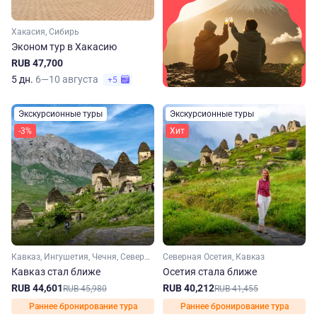
Хакасия, Сибирь
Эконом тур в Хакасию
RUB 47,700
5 дн.
6—10 августа
+5
Экскурсионные туры
Экскурсионные туры
-3%
Хит
Кавказ, Ингушетия, Чечня, Северная Осетия
Северная Осетия, Кавказ
Кавказ стал ближе
Осетия стала ближе
RUB 44,601
RUB 40,212
RUB 45,980
RUB 41,455
Раннее бронирование тура
Раннее бронирование тура