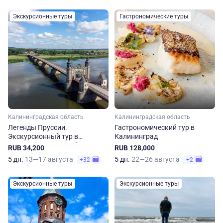
Экскурсионные туры
Гастрономические туры
Калининградская область
Калининградская область
Легенды Пруссии.
Гастрономический тур в
Экскурсионный тур в
Калининград
Калининградскую область на
RUB 34,200
RUB 128,000
5 дней
5 дн.
13—17 августа
5 дн.
22—26 августа
+32
+2
Экскурсионные туры
Экскурсионные туры