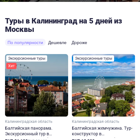
Туры в Калининград на 5 дней из
Москвы
По популярности
Дешевле
Дороже
Экскурсионные туры
Экскурсионные туры
Хит
Калининградская область
Калининградская область
Балтийская панорама.
Балтийская жемчужина. Тур-
Экскурсионный тур в
конструктор в
Калининградскую область
Калининградскую область