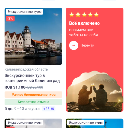
Экскурсионные туры
-3%
Всё включено
возьмем все
заботы на себя
Перейти
Калининградская область
Экскурсионный тур в
гостеприимный Калининград
RUB 31,100
RUB 32,100
Раннее бронирование тура
Бесплатная отмена
5 дн.
9—13 августа
+25
Экскурсионные туры
Экскурсионные туры