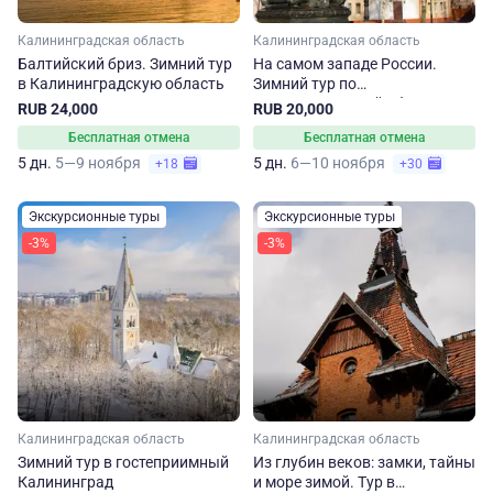
Калининградская область
Калининградская область
Балтийский бриз. Зимний тур
На самом западе России.
в Калининградскую область
Зимний тур по
Калининградской области
RUB 24,000
RUB 20,000
Бесплатная отмена
Бесплатная отмена
5 дн.
5—9 ноября
5 дн.
6—10 ноября
+18
+30
Экскурсионные туры
Экскурсионные туры
-3%
-3%
Калининградская область
Калининградская область
Зимний тур в гостеприимный
Из глубин веков: замки, тайны
Калининград
и море зимой. Тур в