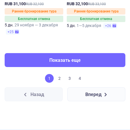
Калининград
RUB 31,100
RUB 32,100
RUB 32,100
RUB 33,100
Раннее бронирование тура
Раннее бронирование тура
Бесплатная отмена
Бесплатная отмена
5 дн.
29 ноября — 3 декабря
5 дн.
1—5 декабря
+26
+25
Показать еще
1
2
3
4
Назад
Вперед