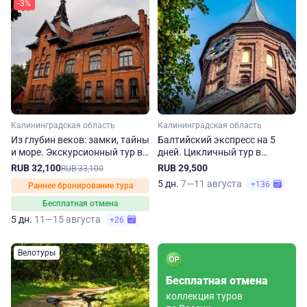
-3%
Калининградская область
Калининградская область
Из глубин веков: замки, тайны
Балтийский экспресс на 5
и море. Экскурсионный тур в
дней. Цикличный тур в
Калининград
Калининград
RUB 32,100
RUB 29,500
RUB 33,100
5 дн.
7—11 августа
+136
Раннее бронирование тура
Бесплатная отмена
5 дн.
11—15 августа
+26
Велотуры
Бесплатная отмена
коллекция туров