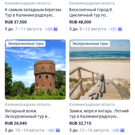
Калининградская область
Калининградская область
К самым западным берегам.
Бесконечный город К.
Тур в Калининградскую
Цикличный тур по
область
Калининградской области на
RUB 37,500
RUB 48,000
5 дней
5 дн.
7—11 августа
5 дн.
8—12 августа
+34
+21
Экскурсионные туры
Экскурсионные туры
Калининградская область
Калининградская область
Янтарный вояж.
Замки, море и янтарь. Летний
Экскурсионный тур в
тур в Калининградскую
Калининградскую область на
область
RUB 26,940
RUB 32,715
5 дней
5 дн.
10—14 августа
5 дн.
12—16 августа
+61
+26