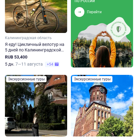
по России
Перейти
Калининградская область
Я еду! Цикличный велотур на
5 дней по Калининградской
области
RUB 53,400
5 дн.
7—11 августа
+54
Экскурсионные туры
Экскурсионные туры