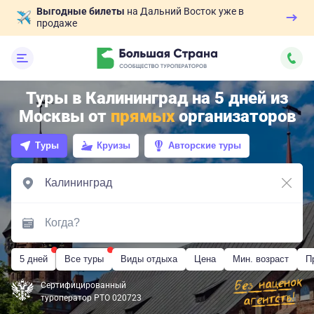
Выгодные билеты
на Дальний Восток уже в
продаже
Туры в Калининград на 5 дней из
Москвы от
прямых
организаторов
Туры
Круизы
Авторские туры
5 дней
Все туры
Виды отдыха
Цена
Мин. возраст
П
Сертифицированный
туроператор РТО 020723