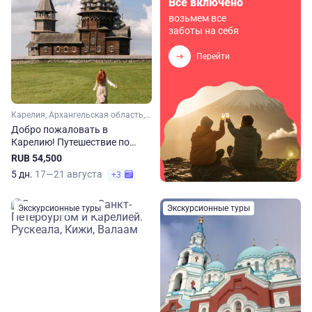
Всё включено
возьмем все
заботы на себя
Перейти
Карелия, Архангельская область, Арктика
Добро пожаловать в
Карелию! Путешествие по
легендарным местам
RUB 54,500
5 дн.
17—21 августа
+3
Экскурсионные туры
Экскурсионные туры