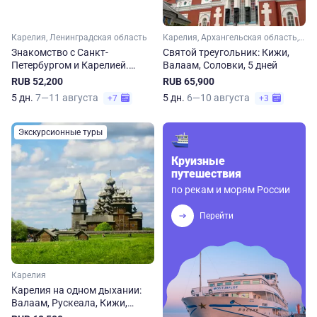
Карелия, Ленинградская область
Карелия, Архангельская область, Арктика
Знакомство с Санкт-
Святой треугольник: Кижи,
Петербургом и Карелией.
Валаам, Соловки, 5 дней
Рускеала, Кижи, Валаам
RUB 52,200
RUB 65,900
5 дн.
7—11 августа
5 дн.
6—10 августа
+7
+3
Экскурсионные туры
Круизные
путешествия
по рекам и морям России
Перейти
Карелия
Карелия на одном дыхании:
Валаам, Рускеала, Кижи,
Киндасово