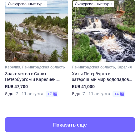
Экскурсионные туры
Экскурсионные туры
Карелия, Ленинградская область
Ленинградская область, Карелия
Знакомство с Санкт-
Хиты Петербурга и
Петербургом и Карелией.
затерянный мир водопадов
Рускеала, Кижи, Ладожские
Карелии
RUB 47,700
RUB 41,000
шхеры
5 дн.
7—11 августа
5 дн.
7—11 августа
+7
+4
Показать еще