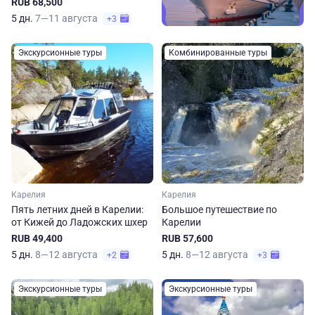
RUB 68,500
5 дн.
7—11 августа
+3
Экскурсионные туры
Комбинированные туры
Карелия
Карелия
Пять летних дней в Карелии:
Большое путешествие по
от Кижей до Ладожских шхер
Карелии
RUB 49,400
RUB 57,600
5 дн.
8—12 августа
5 дн.
8—12 августа
+2
+3
Экскурсионные туры
Экскурсионные туры