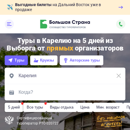
Выгодные билеты
на Дальний Восток уже в
продаже
Туры в Карелию на 5 дней из
Выборга от
прямых
организаторов
Туры
Круизы
Авторские туры
5 дней
Все туры
Виды отдыха
Цена
Мин. возраст
П
Сертифицированный
туроператор РТО 020723