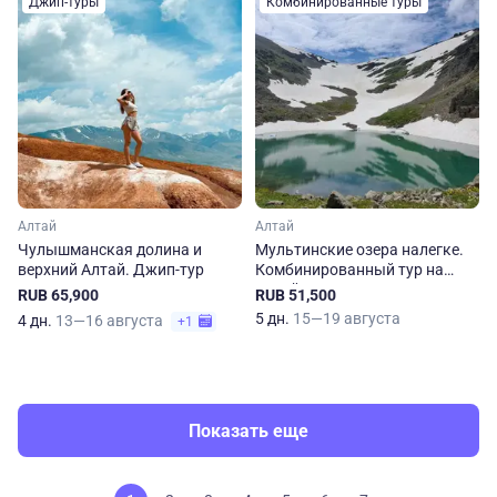
Джип-туры
Комбинированные туры
Алтай
Алтай
Чулышманская долина и
Мультинские озера налегке.
верхний Алтай. Джип-тур
Комбинированный тур на
Алтай
RUB 65,900
RUB 51,500
5 дн.
15—19 августа
4 дн.
13—16 августа
+1
Показать еще