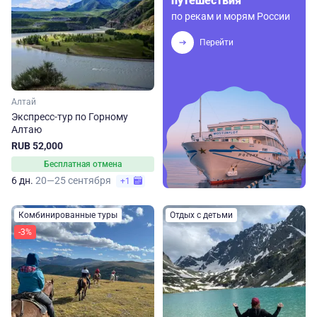
путешествия
по рекам и морям России
Перейти
Алтай
Экспресс-тур по Горному
Алтаю
RUB 52,000
Бесплатная отмена
6 дн.
20—25 сентября
+1
Комбинированные туры
Отдых с детьми
-3%