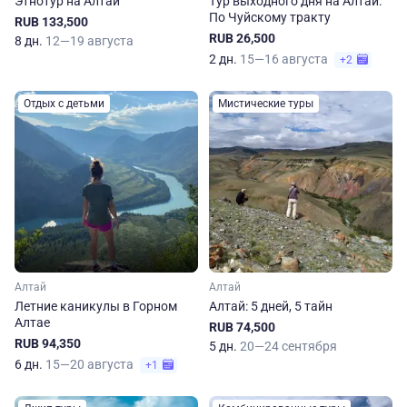
Этнотур на Алтай
Тур выходного дня на Алтай.
По Чуйскому тракту
RUB 133,500
RUB 26,500
8 дн.
12—19 августа
2 дн.
15—16 августа
+2
Отдых с детьми
Мистические туры
Алтай
Алтай
Летние каникулы в Горном
Алтай: 5 дней, 5 тайн
Алтае
RUB 74,500
RUB 94,350
5 дн.
20—24 сентября
6 дн.
15—20 августа
+1