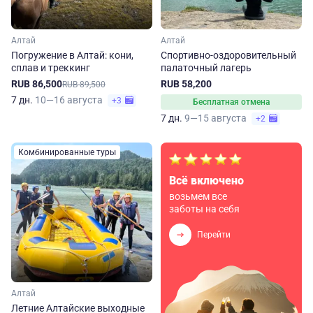
Алтай
Алтай
Погружение в Алтай: кони,
Спортивно-оздоровительный
сплав и треккинг
палаточный лагерь
RUB 86,500
RUB 58,200
RUB 89,500
7 дн.
10—16 августа
+3
Бесплатная отмена
7 дн.
9—15 августа
+2
Комбинированные туры
Всё включено
возьмем все
заботы на себя
Перейти
Алтай
Летние Алтайские выходные