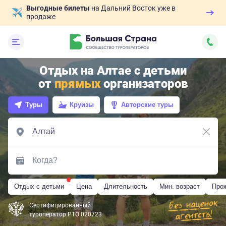
Выгодные билеты
на Дальний Восток уже в
продаже
Отдых на Алтае с детьми
от
прямых
организаторов
Туры
Круизы
Авторские туры
Отдых с детьми
Цена
Длительность
Мин. возраст
Про
Сертифицированный
туроператор РТО 020723