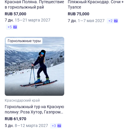
Красная Поляна. Путешествие
Пляжный Краснодар. Сочи +
в горнолыжный рай
Туапсе
RUB 57,000
RUB 75,000
7 дн.
15—21 марта 2027
7 дн.
1—7 мая 2027
+2
+5
Горнолыжные туры
Краснодарский край
Горнолыжный тур на Красную
поляну: Роза Хутор, Газпром
Лаура, Горки Город
RUB 61,970
5 дн.
8—12 марта 2027
+3