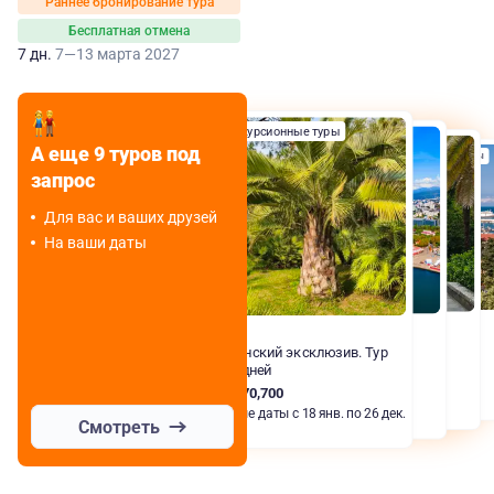
Раннее бронирование тура
Бесплатная отмена
7 дн.
7—13 марта 2027
Экскурсионные туры
Комбинированные туры
Комбинированные туры
А еще 9 туров под
Комбинированные туры
запрос
Для вас и ваших друзей
На ваши даты
Сочи
Сочинский эксклюзив. Тур
на 6 дней
RUB 70,700
Любые даты с 18 янв. по 26 дек.
Смотреть