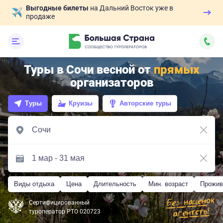
Выгодные билеты
на Дальний Восток уже в
продаже
Туры в Сочи весной от
прямых
организаторов
Туры
Круизы
Авторские туры
Виды отдыха
Цена
Длительность
Мин. возраст
Прожив
Сертифицированный
туроператор РТО 020723