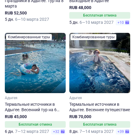
Праздники в Адыгее. Тур на 8
Выходные в Адыгее
марта
RUB 48,000
RUB 52,500
Бесплатная отмена
5 дн.
6—10 марта 2027
5 дн.
6—10 марта 2027
+10
Комбинированные туры
Комбинированные туры
Адыгея
Адыгея
Термальные источники в
Термальные источники в
Адыгее. Весенний тур на 6
Адыгее. Весеннее путешествие
дней
RUB 45,000
RUB 70,000
Бесплатная отмена
Бесплатная отмена
6 дн.
7—12 марта 2027
8 дн.
7—14 марта 2027
+32
+39