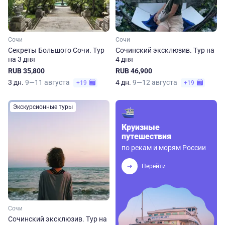
Сочи
Сочи
Секреты Большого Сочи. Тур
Сочинский эксклюзив. Тур на
на 3 дня
4 дня
RUB 35,800
RUB 46,900
3 дн.
9—11 августа
4 дн.
9—12 августа
+19
+19
Экскурсионные туры
Круизные
путешествия
по рекам и морям России
Перейти
Сочи
Сочинский эксклюзив. Тур на