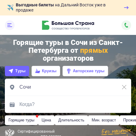
Выгодные билеты
на Дальний Восток уже в
продаже
Горящие туры в Сочи из Санкт-
Петербурга от
прямых
организаторов
Туры
Круизы
Авторские туры
Горящие туры
Цена
Длительность
Мин. возраст
Прожи
Сертифицированный