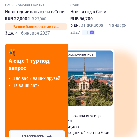
Сочи, Красная Поляна
Сочи
Новогодние каникулы в Сочи
Новый год в Сочи
RUB 22,000
RUB 56,700
RUB 23,000
5 дн.
31 декабря — 4 января
Раннее бронирование тура
2027
+1
3 дн.
4—6 января 2027
Экскурсионные туры
А еще 1 тур под
запрос
Для вас и ваших друзей
На ваши даты
Сочи
Сочи — южная столица
России
RUB 50,400
Любые даты с 1 июн. по 30 авг.
Смотреть