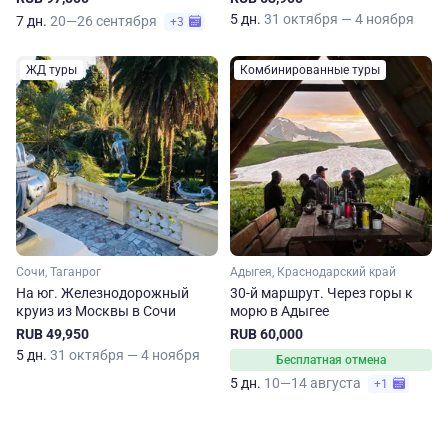
Сочи
5 дн.
31 октября — 4 ноября
7 дн.
20—26 сентября
+3
ЖД туры
Комбинированные туры
Сочи, Таганрог
Адыгея, Краснодарский край
На юг. Железнодорожный
30-й маршрут. Через горы к
круиз из Москвы в Сочи
морю в Адыгее
RUB 49,950
RUB 60,000
5 дн.
31 октября — 4 ноября
Бесплатная отмена
5 дн.
10—14 августа
+1