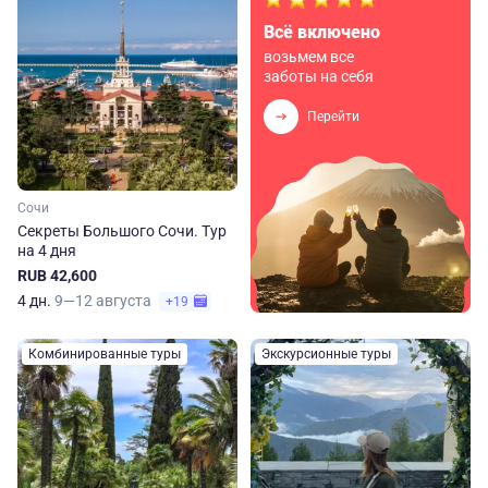
Всё включено
возьмем все
заботы на себя
Перейти
Сочи
Секреты Большого Сочи. Тур
на 4 дня
RUB 42,600
4 дн.
9—12 августа
+19
Комбинированные туры
Экскурсионные туры