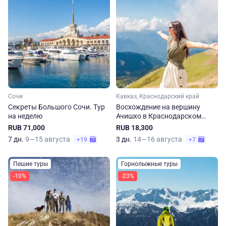
Сочи
Кавказ, Краснодарский край
Секреты Большого Сочи. Тур
Восхождение на вершину
на неделю
Ачишхо в Краснодарском
крае
RUB 71,000
RUB 18,300
7 дн.
9—15 августа
3 дн.
14—16 августа
+19
+7
Пешие туры
Горнолыжные туры
-10%
-23%