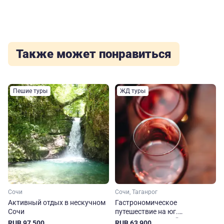
Также может понравиться
Пешие туры
ЖД туры
Сочи
Сочи, Таганрог
Активный отдых в нескучном
Гастрономическое
Сочи
путешествие на юг.
Железнодорожный круиз в
RUB 97,500
RUB 63,900