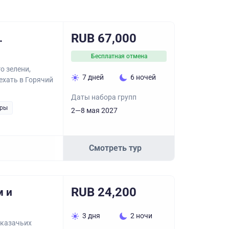
RUB 67,000
.
Бесплатная отмена
о зелени,
7 дней
6 ночей
ехать в Горячий
Даты набора групп
уры
2—8 мая 2027
Смотреть тур
RUB 24,200
м и
3 дня
2 ночи
 казачьих