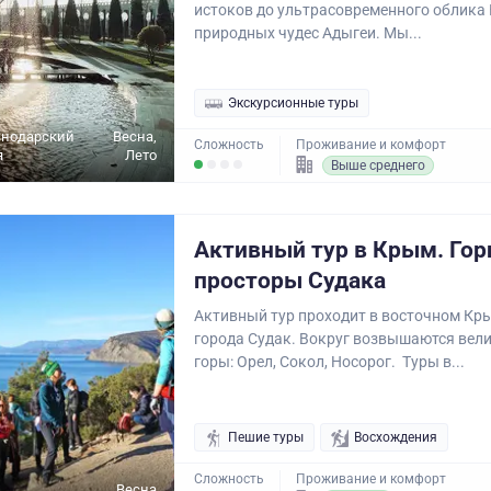
истоков до ультрасовременного облика
природных чудес Адыгеи. Мы...
Экскурсионные туры
снодарский
Весна,
Сложность
Проживание и комфорт
я
Лето
Выше среднего
Активный тур в Крым. Го
просторы Судака
Активный тур проходит в восточном Кры
города Судак. Вокруг возвышаются вел
горы: Орел, Сокол, Носорог. Туры в...
Пешие туры
Восхождения
Сложность
Проживание и комфорт
Весна