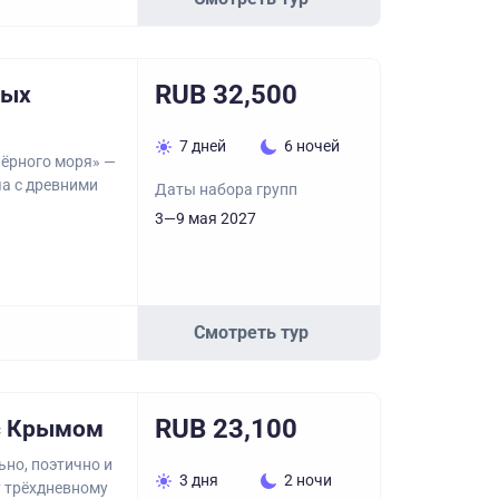
RUB 32,500
ных
7 дней
6 ночей
Чёрного моря» —
ча с древними
Даты набора групп
3—9 мая 2027
Смотреть тур
RUB 23,100
с Крымом
но, поэтично и
3 дня
2 ночи
 трёхдневному