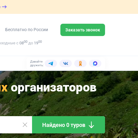
е
Бесплатно по России
Заказать звонок
00
00
ыходные с
08
до
19
Давайте
дружить:
х
организаторов
Найдено 0 туров