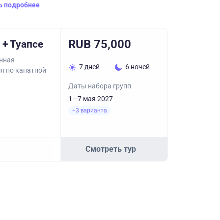
ь подробнее
RUB 75,000
+ Туапсе
онная
7 дней
6 ночей
ся по канатной
Даты набора групп
1—7 мая 2027
+3 варианта
Смотреть тур