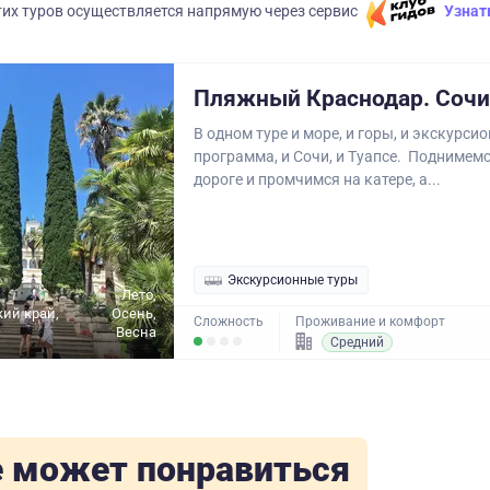
их туров осуществляется напрямую через сервис
Узнат
Пляжный Краснодар. Сочи 
В одном туре и море, и горы, и экскурси
программа, и Сочи, и Туапсе. Поднимем
дороге и промчимся на катере, а...
Экскурсионные туры
Лето,
ий край,
Осень,
Сложность
Проживание и комфорт
Весна
Средний
 может понравиться