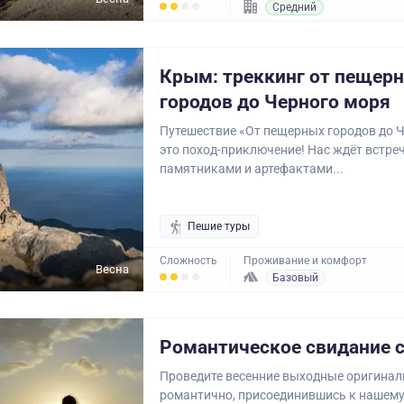
Средний
Крым: треккинг от пещер
городов до Черного моря
Путешествие «От пещерных городов до 
это поход-приключение! Нас ждёт встре
памятниками и артефактами...
Пешие туры
Сложность
Проживание и комфорт
Весна
Базовый
Романтическое свидание 
Проведите весенние выходные оригиналь
романтично, присоединившись к нашему