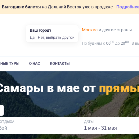
Выгодные билеты
на Дальний Восток уже в продаже
Подробне
Москва
и другие страны
Ваш город?
Да
Нет, выбрать другой
00
00
По будням с
06
до
20
В в
ВНЫЕ ТУРЫ
О НАС
КОНТАКТЫ
 Самары в мае от
прямы
 ОТДЫХА
ДАТЫ