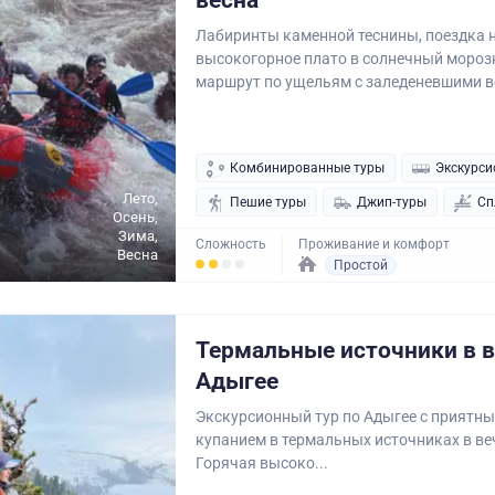
весна
Лабиринты каменной теснины, поездка 
высокогорное плато в солнечный мороз
маршрут по ущельям с заледеневшими в
Комбинированные туры
Экскурси
Лето,
Пешие туры
Джип-туры
Сп
Осень,
Зима,
Сложность
Проживание и комфорт
Весна
Простой
Термальные источники в 
Адыгее
Экскурсионный тур по Адыгее с приятн
купанием в термальных источниках в ве
Горячая высоко...