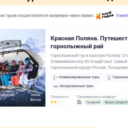
их туров осуществляется напрямую через сервис
Узнат
Красная Поляна. Путешест
горнолыжный рай
Горнолыжный тур в красную Поляну. Ст
Олимпийских игр 2014 ждёт вас! Самый
горнолыжный курорт России. Посещаем.
Комбинированные туры
Горнолы
Экскурсионные туры
ий край,
Зима,
Сложность
Проживание и комфорт
Весна
Средний
Выше среднег