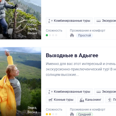
Лето,
Комбинированные туры
Экскурси
Осень,
Зима,
Сложность
Проживание и комфорт
Весна
Простой
Выходные в Адыгее
Именно для вас этот интересный и очен
экскурсионно-приключенческий тур! В н
солнцем высокие...
Комбинированные туры
Экскурси
Конные туры
Каньонинг
П
Зима,
Сложность
Проживание и комфорт
Весна
Средний