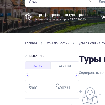
Сертифицированный туроператор
в реестре туроператоров РТО 020723
Главная
Туры по России
Туры в Сочи из Ро
Туры 
ЦЕНА, РУБ.
за тур
за сутки
Сортировать по:
от
до