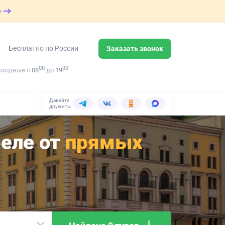
е
Бесплатно по России
Заказать звонок
00
00
ыходные с
08
до
19
Давайте
дружить:
реле от
прямых