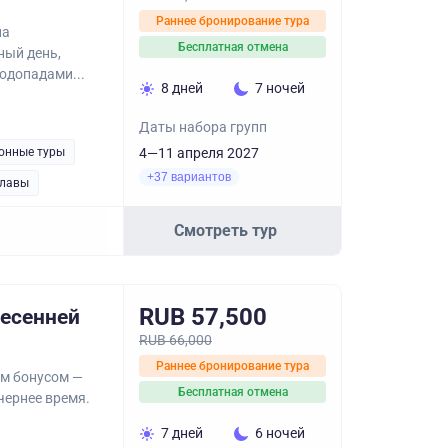
Раннее бронирование тура
на
Бесплатная отмена
ный день,
одопадами...
8 дней
7 ночей
Даты набора групп
онные туры
4—11 апреля 2027
+37 вариантов
лавы
Смотреть тур
RUB 57,500
весенней
RUB 66,000
Раннее бронирование тура
ым бонусом —
Бесплатная отмена
чернее время.
7 дней
6 ночей