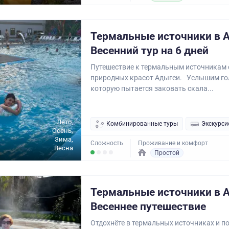
Термальные источники в 
Весенний тур на 6 дней
Путешествие к термальным источникам 
природных красот Адыгеи. Услышим гол
которую пытается заковать скала...
Лето,
Комбинированные туры
Экскурси
Осень,
Зима,
Сложность
Проживание и комфорт
Весна
Простой
Термальные источники в 
Весеннее путешествие
Отдохнёте в термальных источниках и по