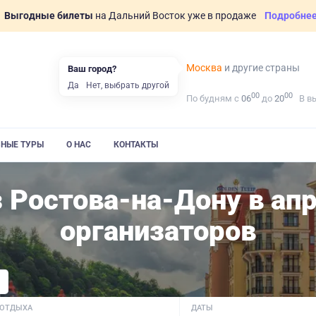
Выгодные билеты
на Дальний Восток уже в продаже
Подробне
Москва
и другие страны
Ваш город?
Да
Нет, выбрать другой
00
00
По будням с
06
до
20
В в
ВНЫЕ ТУРЫ
О НАС
КОНТАКТЫ
з Ростова-на-Дону в ап
организаторов
 ОТДЫХА
ДАТЫ