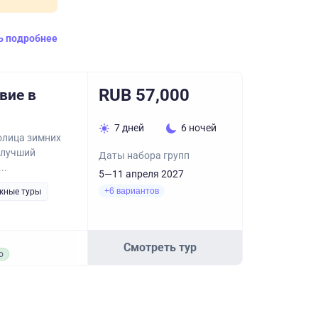
ь подробнее
RUB 57,000
вие в
7 дней
6 ночей
олица зимних
 лучший
Даты набора групп
..
5—11 апреля 2027
+6 вариантов
жные туры
Смотреть тур
о