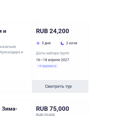
RUB 24,200
м и
3 дня
2 ночи
 казачьих
 Краснодара и
Даты набора групп
16—18 апреля 2027
+4 варианта
Смотреть тур
RUB 75,000
 Зима-
RUB 79,000