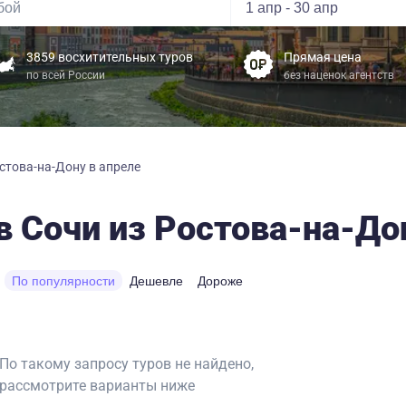
3859 восхитительных туров
Прямая цена
по всей России
без наценок агентств
стова-на-Дону в апреле
в Сочи из Ростова-на-До
По популярности
Дешевле
Дороже
По такому запросу туров не найдено,
рассмотрите варианты ниже