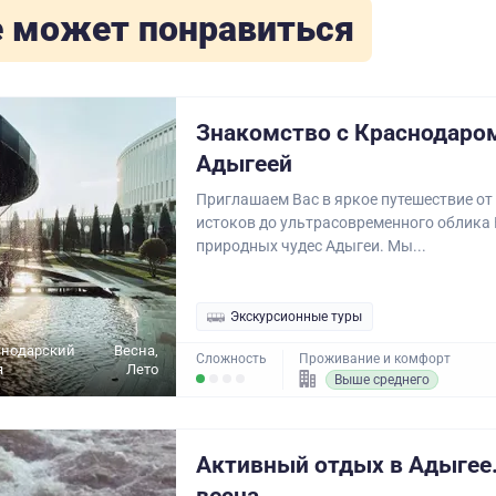
 может понравиться
Знакомство с Краснодаро
Адыгеей
Приглашаем Вас в яркое путешествие от
истоков до ультрасовременного облика
природных чудес Адыгеи. Мы...
Экскурсионные туры
снодарский
Весна,
Сложность
Проживание и комфорт
я
Лето
Выше среднего
Активный отдых в Адыгее.