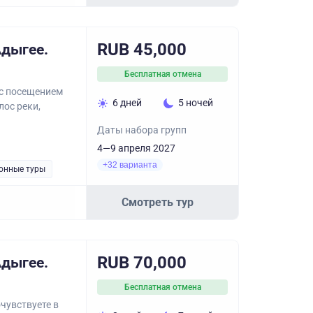
RUB 45,000
Адыгее.
Бесплатная отмена
с посещением
6 дней
5 ночей
ос реки,
Даты набора групп
4—9 апреля 2027
+32 варианта
онные туры
Смотреть тур
RUB 70,000
Адыгее.
Бесплатная отмена
чувствуете в