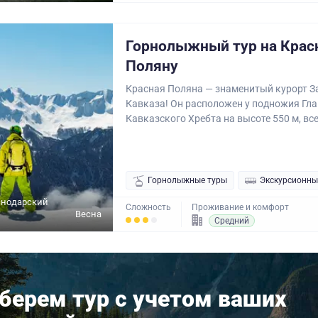
Горнолыжный тур на Крас
Поляну
Красная Поляна — знаменитый курорт З
Кавказа! Он расположен у подножия Гл
Кавказского Хребта на высоте 550 м, всег
Горнолыжные туры
Экскурсионны
снодарский
Сложность
Проживание и комфорт
Весна
Средний
берем тур с учетом ваших