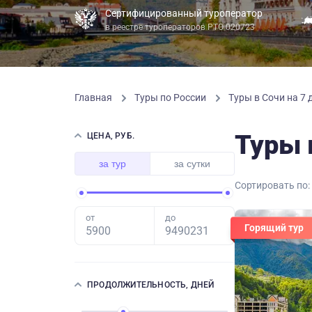
Сертифицированный туроператор
в реестре туроператоров РТО 020723
Главная
Туры по России
Туры в Сочи на 7 
Туры 
ЦЕНА, РУБ.
за тур
за сутки
Сортировать по:
от
до
Горящий тур
ПРОДОЛЖИТЕЛЬНОСТЬ, ДНЕЙ