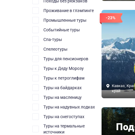
Походы без рюкзаков
Проживание в глэмпинге
-23%
Промышленные туры
Событийные туры
Спа-туры
Спелеотуры
Туры для пенсионеров
Туры к Деду Морозу
Туры к петроглифам
Кавказ, Кра
Туры на байдарках
край
Туры на масленицу
Туры на надувных лодках
Туры на снегоступах
Под
Туры на термальные
источники