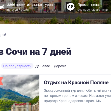
3866 восхитительных туров
Прямая цена
по всей России
без наценок агентств
дней
в Сочи на 7 дней
По популярности
Дешевле
Дороже
Отдых на Красной Поляне
Экскурсионный тур для любителей акти
по горным тропам и лесам. Нас ждет уд
природа Краснодарского края. Мы...