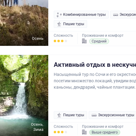
Комбинированные туры
Экскурси
Пешие туры
Сложность
Проживание и комфорт
Осень
Средний
Активный отдых в нескуч
Насыщенный тур по Сочи и его окрестн
посетим множество локаций, увидим во
каньоны, дендрарий, чайные плантации..
Пешие туры
Экскурсионные туры
Осень,
Сложность
Проживание и комфорт
Зима
Выше среднего