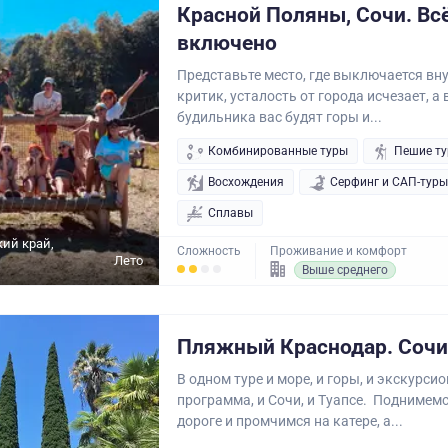
Красной Поляны, Сочи. Вс
включено
Представьте место, где выключается вн
критик, усталость от города исчезает, а
будильника вас будят горы и...
Комбинированные туры
Пешие т
Восхождения
Серфинг и САП-туры
Сплавы
ий край,
Сложность
Проживание и комфорт
Лето
Выше среднего
Пляжный Краснодар. Сочи 
В одном туре и море, и горы, и экскурси
программа, и Сочи, и Туапсе. Поднимем
дороге и промчимся на катере, а...