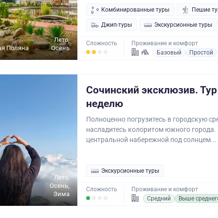
Комбинированные туры
Пешие т
Джип-туры
Экскурсионные туры
Лето,
Сложность
Проживание и комфорт
ая Поляна
Осень
Базовый
Простой
Сочинский эксклюзив. Тур
неделю
Полноценно погрузитесь в городскую ср
насладитесь колоритом южного города. 
центральной набережной под солнцем...
Экскурсионные туры
Лето,
Осень,
Сложность
Проживание и комфорт
Зима
Средний
Выше среднег