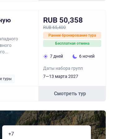
RUB 50,358
ную
RUB 65,400
Раннее бронирование тура
ападного
Бесплатная отмена
авного
о...
7 дней
6 ночей
Даты набора групп
7—13 марта 2027
е туры
Смотреть тур