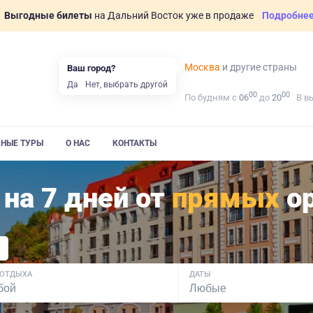
Выгодные билеты
на Дальний Восток уже в продаже
Подробне
Москва
и другие страны
Ваш город?
Да
Нет, выбрать другой
00
00
По будням с
06
до
20
В в
ВНЫЕ ТУРЫ
О НАС
КОНТАКТЫ
 на 7 дней от
прямых
ор
 ОТДЫХА
ДАТЫ