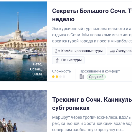
Секреты Большого Сочи. Т
неделю
Экскурсионный тур познавательного и 
отдыха в Сочи. Мы познакомимся с исто
архитектурой города и посетим наиболее
Комбинированные туры
Экскурси
Пешие туры
Лето,
Осень,
Сложность
Проживание и комфорт
Зима
Средний
Треккинг в Сочи. Каникул
субтропиках
Маршрут через тропические леса, вдоль
рек, каньонов и с остановками возле в
совершим заоблачную прогулку по...