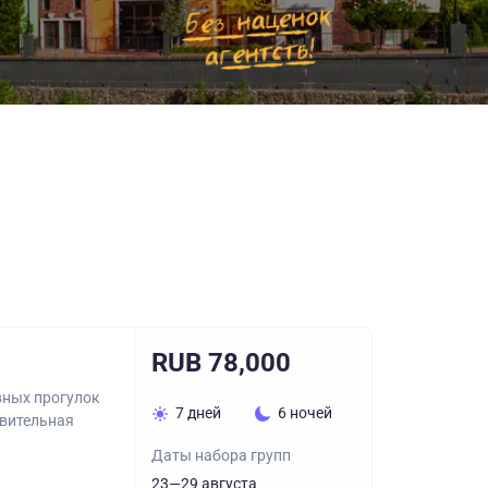
RUB 78,000
вных прогулок
7 дней
6 ночей
ивительная
Даты набора групп
23—29 августа