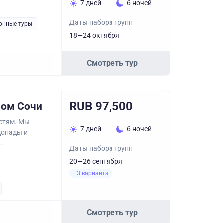
7 дней
6 ночей
Даты набора групп
онные туры
18—24 октября
Смотреть тур
RUB 97,500
ном Сочи
остям. Мы
7 дней
6 ночей
допады и
.
Даты набора групп
20—26 сентября
+3 варианта
Смотреть тур