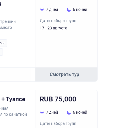
ё
7 дней
6 ночей
Даты набора групп
утренний
 вместо
17—23 августа
уры
Смотреть тур
RUB 75,000
+ Туапсе
онная
7 дней
6 ночей
ся по канатной
Даты набора групп