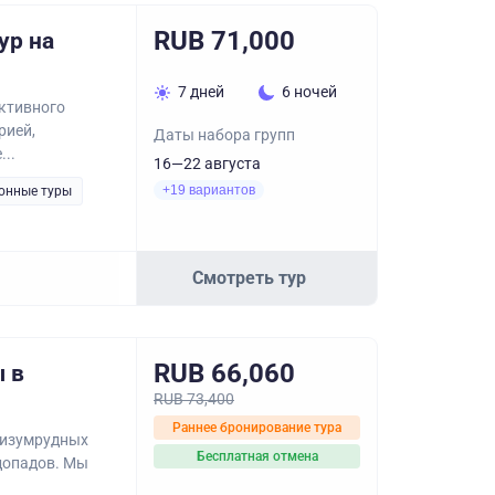
RUB 71,000
ур на
7 дней
6 ночей
активного
рией,
Даты набора групп
...
16—22 августа
+19 вариантов
онные туры
Смотреть тур
RUB 66,060
ы в
RUB 73,400
Раннее бронирование тура
 изумрудных
Бесплатная отмена
одопадов. Мы