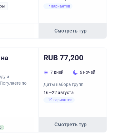
уры
+7 вариантов
Смотреть тур
RUB 77,200
 на
7 дней
6 ночей
еду и
Погуляете по
Даты набора групп
16—22 августа
+19 вариантов
Смотреть тур
о