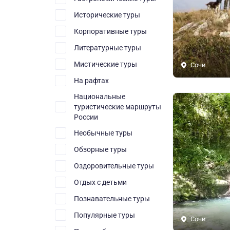
Исторические туры
Корпоративные туры
Литературные туры
Мистические туры
Сочи
На рафтах
Национальные
туристические маршруты
России
Необычные туры
Обзорные туры
Оздоровительные туры
Отдых с детьми
Познавательные туры
Популярные туры
Сочи