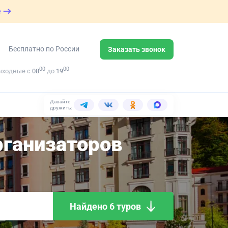
е
Бесплатно по России
Заказать звонок
00
00
ыходные с
08
до
19
Давайте
дружить:
ганизаторов
Найдено 6 туров