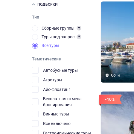
ПОДБОРКИ
Тип
Сборные группы
Туры под запрос
Все туры
Тематические
Автобусные туры
Сочи
Агротуры
Айс-флоатинг
Бесплатная отмена
-10%
бронирования
Винные туры
Всё включено
Гастрономические туры