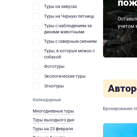
пож
Туры на хивусах
Туры на Черную пятницу
Оставьт
Туры с наблюдением за
учетом 
дикими животными
Туры с северным сиянием
Туры, в которые можно с
собакой
Фототуры
Экологические туры
Автор
Этнотуры
Календарные
Бронирование эт
Многодневные туры
Туры выходного дня
Туры на 23 февраля