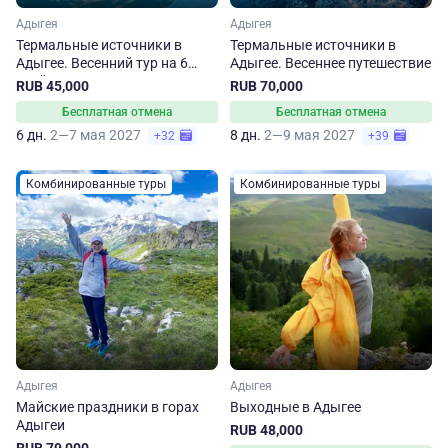
Адыгея
Адыгея
Термальные источники в
Термальные источники в
Адыгее. Весенний тур на 6
Адыгее. Весеннее путешествие
дней
RUB 45,000
RUB 70,000
Бесплатная отмена
Бесплатная отмена
6 дн.
2—7 мая 2027
8 дн.
2—9 мая 2027
+32
+39
Комбинированные туры
Комбинированные туры
Адыгея
Адыгея
Майские праздники в горах
Выходные в Адыгее
Адыгеи
RUB 48,000