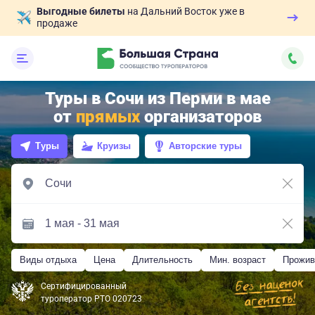
Выгодные билеты
на Дальний Восток уже в
продаже
Туры в Сочи из Перми в мае
от
прямых
организаторов
Туры
Круизы
Авторские туры
Виды отдыха
Цена
Длительность
Мин. возраст
Прожив
Сертифицированный
туроператор РТО 020723