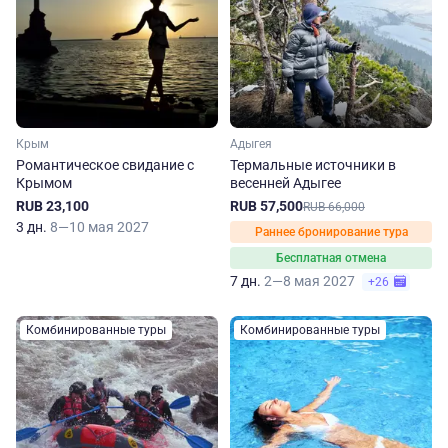
Крым
Адыгея
Романтическое свидание с
Термальные источники в
Крымом
весенней Адыгее
RUB 23,100
RUB 57,500
RUB 66,000
3 дн.
8—10 мая 2027
Раннее бронирование тура
Бесплатная отмена
7 дн.
2—8 мая 2027
+26
Комбинированные туры
Комбинированные туры