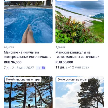
Адыгея
Адыгея
Майские каникулы на
Майские каникулы на
геотермальных источниках.
геотермальных источниках
Неделя в Адыгее
RUB 36,000
RUB 55,000
11 дн.
2—12 мая 2027
7 дн.
2—8 мая 2027
+1
Комбинированные туры
Экскурсионные туры