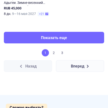
Адыгеи. Зимне-весенний
отдых за 8 дней
RUB 45,000
8 дн.
9—16 мая 2027
+21
Показать еще
1
2
3
Назад
Вперед
Сложно выбрать?