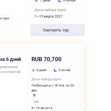
7 дней
6 ночей
Даты набора групп
7—13 марта 2027
е туры
Смотреть тур
RUB 70,700
на 6 дней
родуманными
6 дней
5 ночей
 и колоритом
Даты набора групп
Любые даты с 18 янв. по 26
дек.
или
9—14 августа