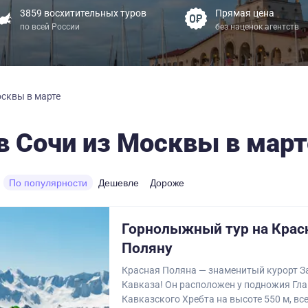
3859 восхитительных туров
Прямая цена
по всей России
без наценок агентств
осквы в марте
в Сочи из Москвы в март
По популярности
Дешевле
Дороже
Горнолыжный тур на Крас
Поляну
Красная Поляна — знаменитый курорт З
Кавказа! Он расположен у подножия Гл
Кавказского Хребта на высоте 550 м, всег