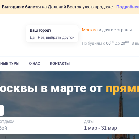
Выгодные билеты
на Дальний Восток уже в продаже
Подробне
Москва
и другие страны
Ваш город?
Да
Нет, выбрать другой
00
00
По будням с
06
до
20
В в
ВНЫЕ ТУРЫ
О НАС
КОНТАКТЫ
Москвы в марте от
прям
 ОТДЫХА
ДАТЫ