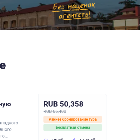
е
RUB 50,358
ную
RUB 65,400
Раннее бронирование тура
ападного
Бесплатная отмена
авного
о...