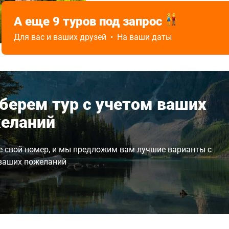
Экскурсионные туры
Лето,
А еще 9 туров под запрос
Осень,
Сложность
Проживание и комфорт
Зима
Для вас и ваших друзей • На ваши даты
Средний
Выше среднего
берем тур с учетом ваших
еланий
е свой номер, и мы предложим вам лучшие варианты с
ваших пожеланий