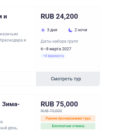
RUB 24,200
м и
3 дня
2 ночи
 казачьих
 Краснодара и
Даты набора групп
6—8 марта 2027
+4 варианта
Смотреть тур
RUB 75,000
 Зима-
RUB 79,000
Раннее бронирование тура
на
Бесплатная отмена
ный день,