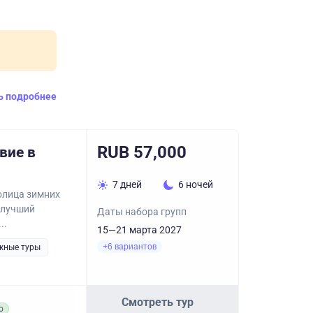
ь подробнее
RUB 57,000
вие в
7 дней
6 ночей
олица зимних
 лучший
Даты набора групп
..
15—21 марта 2027
+6 вариантов
жные туры
Смотреть тур
о