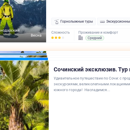
Горнолыжные туры
Экскурсионны
снодарский
Сложность
Проживание и комфорт
Весна
Средний
Сочинский эксклюзив. Тур 
Удивительное путешествие по Сочи: с п
экскурсиями, великолепными локациями
южного города! Насладимся...
Лето,
Лето,
Лето,
Лето,
Осень,
Осень,
Осень,
Осень,
Зима
Зима
Зима
Зима