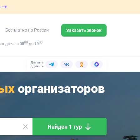
е
Бесплатно по России
Заказать звонок
00
00
ыходные с
08
до
19
Давайте
дружить:
ых
организаторов
Найден 1 тур