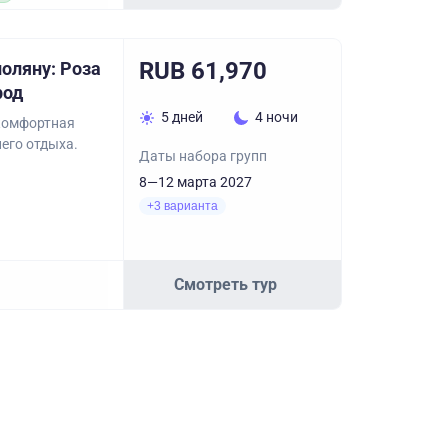
RUB 61,970
оляну: Роза
род
5 дней
4 ночи
 комфортная
его отдыха.
Даты набора групп
8—12 марта 2027
+3 варианта
Смотреть тур