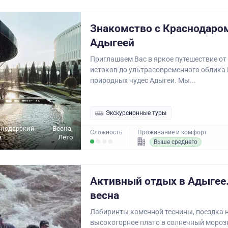
Знакомство с Краснодаро
Адыгеей
Приглашаем Вас в яркое путешествие от
истоков до ультрасовременного облика
природных чудес Адыгеи. Мы...
Экскурсионные туры
снодарский
Весна,
Сложность
Проживание и комфорт
я
Лето
Выше среднего
Активный отдых в Адыгее.
весна
Лабиринты каменной теснины, поездка 
высокогорное плато в солнечный мороз