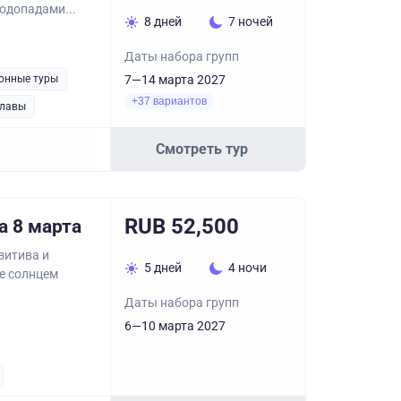
одопадами...
8 дней
7 ночей
Даты набора групп
онные туры
7—14 марта 2027
+37 вариантов
лавы
Смотреть тур
RUB 52,500
а 8 марта
зитива и
5 дней
4 ночи
ые солнцем
Даты набора групп
6—10 марта 2027