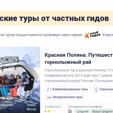
ские туры от частных гидов
их туров осуществляется напрямую через сервис
Узнат
Красная Поляна. Путешест
горнолыжный рай
Горнолыжный тур в красную Поляну. Ст
Олимпийских игр 2014 ждёт вас! Самый
горнолыжный курорт России. Посещаем.
Комбинированные туры
Горнолы
Экскурсионные туры
ий край,
Зима,
Сложность
Проживание и комфорт
Весна
Средний
Выше среднег