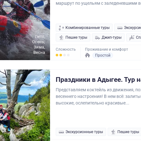
маршрут по ущельям с заледеневшими в
Комбинированные туры
Экскурси
Лето,
Пешие туры
Джип-туры
Сп
Осень,
Зима,
Сложность
Проживание и комфорт
Весна
Простой
Праздники в Адыгее. Тур н
Представляем коктейль из движения, по
весеннего настроения! В нем всё: залит
высокие, ослепительно красивые...
Экскурсионные туры
Пешие туры