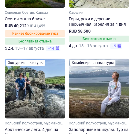
Северная Осетия, Кавказ
Карелия
Осетия стала ближе
Горы, реки и деревни.
Необычная Карелия за 4 дня
RUB 40,212
RUB 41,455
RUB 58,500
Раннее бронирование тура
Бесплатная отмена
Бесплатная отмена
4 дн.
13—16 августа
+5
5 дн.
13—17 августа
+14
Экскурсионные туры
Комбинированные туры
Кольский полуостров, Мурманская область, Арктика
Кольский полуостров, Мурманская область, Арктика
Арктическое лето. 4 дня на
Заполярные каникулы. Тур на