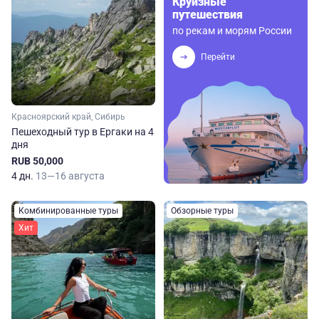
Круизные
путешествия
по рекам и морям России
Перейти
Красноярский край, Сибирь
Пешеходный тур в Ергаки на 4
дня
RUB 50,000
4 дн.
13—16 августа
Комбинированные туры
Обзорные туры
Хит