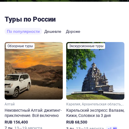
Туры по России
По популярности
Дешевле
Дороже
Обзорные туры
Экскурсионные туры
Алтай
Карелия, Архангельская область, Арктика
Неизвестный Алтай: джипинг-
Карельский экспресс: Валаам,
приключение. Всё включено
Кижи, Соловки за 3 дня
RUB 156,400
RUB 68,500
7 дн.
13—19 августа
3 дн.
13—15 августа