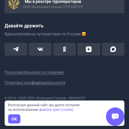
Мы в реестре туроператоров
ООО «Большая Страна» РТО 020723
Давайте дружить
Вдохновляем на путешествия
по России
Пользовательское соглашение
Политика конфиденциальности
© 2016—2026 ООО «Большая Страна». ИНН/КПП
5908078160/590801001 ОГРН 1185958020533
Используя данный сайт, вы даете согласие
Номер в реестре Роскомнадзора № 59-18-006319 (Приказ № 321 от
на использование
файлов куки (cookie)
11.10.2018)
Полное или частичное копирование изображений и текстов возможно
OK
только с указанием активной ссылки на сайт Большая Страна.