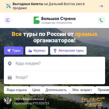
Выгодные билеты
на Дальний Восток уже в
продаже
Все
туры по России от
прямых
организаторов!
Туры
Круизы
Авторские туры
Виды отдыха
Цена
Длительность
Мин. возраст
Прожив
Сертифицированный
туроператор РТО 020723