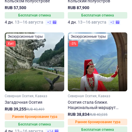
Кольском полуострове
Кольский полуостров
RUB 57,500
RUB 87,900
Бесплатная отмена
Бесплатная отмена
4 дн.
13—16 августа
4 дн.
13—16 августа
+2
+2
Экскурсионные туры
Экскурсионные туры
Хит
-3%
Северная Осетия, Кавказ
Северная Осетия, Кавказ
Загадочная Осетия
Осетия стала ближе.
Национальный маршрут
RUB 39,255
RUB 40,469
Республики Северная Осетия
RUB 38,834
RUB 40,035
Раннее бронирование тура
– Алания
Раннее бронирование тура
Бесплатная отмена
Бесплатная отмена
4 дн.
13—16 августа
+14