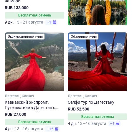
на море
RUB 133,000
Бесплатная отмена
9 дн.
13—21 августа
+1
Экскурсионные туры
Обзорные туры
Дагестан, Кавказ
Дагестан, Кавказ
Кавказский экспромт.
Селфи тур по Дагестану
Путешествие в Дагестан с
RUB 52,500
апреля по сентябрь
RUB 27,000
Бесплатная отмена
Бесплатная отмена
4 дн.
13—16 августа
+4
4 дн.
13—16 августа
+15