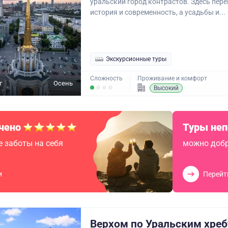
уральский город контрастов. Здесь пер
история и современность, а усадьбы и...
Экскурсионные туры
Сложность
Проживание и комфорт
г
Осень
Высокий
чено
Туры не
 заботы на себя
можно добр
и
Перейт
Верхом по Уральским хреб