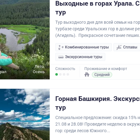
Выходные в горах Урала. 
тур
Тур выходного дня для всей семьи на го
турбазе среди Уральских гор в долине р
(Агидель). Прекрасное сочетание пеших.
Комбинированные туры
Сплавы
Экскурсионные туры
Лето,
Сложность
Проживание и комфорт
рал
Осень
Средний
Горная Башкирия. Экскур
тур
Специальное предложение: скидка 15% н
21.08 и 28.08! Проведите неделю в окру
гор: среди лесов Южного...