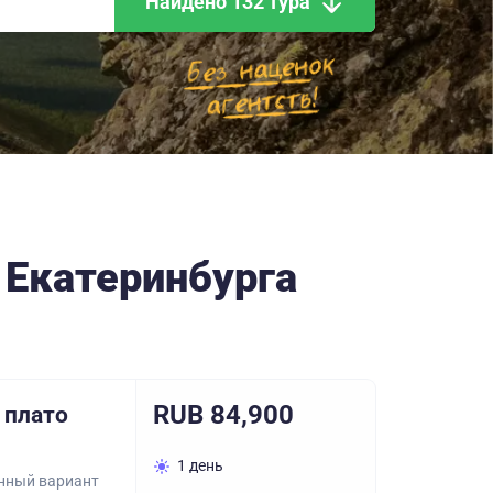
Найдено 132 тура
 Екатеринбурга
RUB 84,900
 плато
1 день
нный вариант