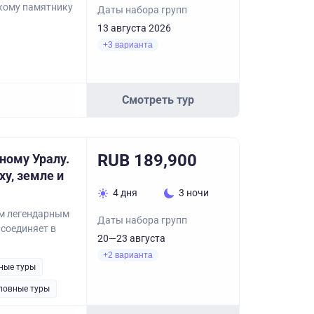
скому памятнику
Даты набора групп
13 августа 2026
+3 варианта
Смотреть тур
RUB 189,900
ному Уралу.
у, земле и
4 дня
3 ночи
ым легендарным
Даты набора групп
 соединяет в
20—23 августа
+2 варианта
ные туры
ловные туры