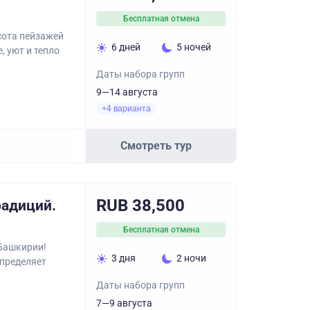
Бесплатная отмена
сота пейзажей
6 дней
5 ночей
, уют и тепло
Даты набора групп
9—14 августа
+4 варианта
Смотреть тур
RUB 38,500
радиций.
Бесплатная отмена
 Башкирии!
3 дня
2 ночи
определяет
Даты набора групп
7—9 августа