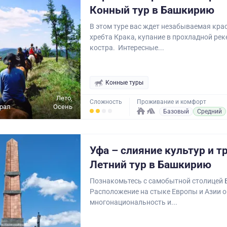
Конный тур в Башкирию
В этом туре вас ждет незабываемая кра
хребта Крака, купание в прохладной реке
костра. Интересные...
Конные туры
Лето,
Сложность
Проживание и комфорт
рал
Осень
Базовый
Средний
Уфа – слияние культур и т
Летний тур в Башкирию
Познакомьтесь с самобытной столицей
Расположение на стыке Европы и Азии 
многонациональность и...