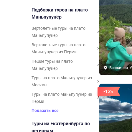
Подборки туров на плато
Маньпупунёр
Вертолетные туры на плато
Маньпупунер
Вертолетные туры на плато
Маньпупунер из Перми
Пешие туры на плато
Башкирия, У
Маньпупунер
Туры на плато Маньпупунер из
Москвы
-15%
Туры на плато Маньпупунер из
Перми
Показать все
Туры из Екатеринбурга по
регионам