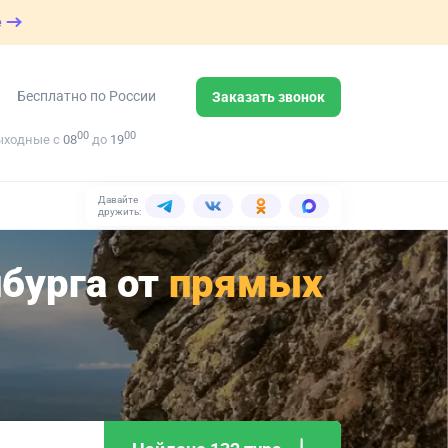
е
Бесплатно по России
Заказать звонок
00
00
ыходные с
08
до
19
Давайте
дружить:
нбурга от
прямых