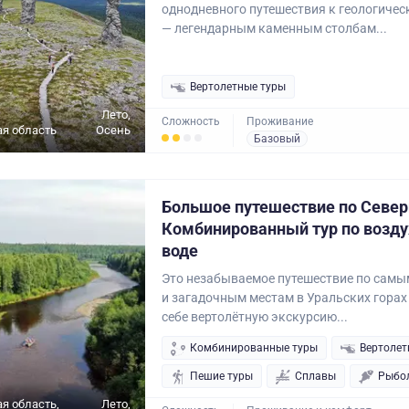
однодневного путешествия к геологиче
— легендарным каменным столбам...
Вертолетные туры
Лето,
Сложность
Проживание
я область
Осень
Базовый
Большое путешествие по Север
Комбинированный тур по воздух
воде
Это незабываемое путешествие по сам
и загадочным местам в Уральских горах
себе вертолётную экскурсию...
Комбинированные туры
Вертолет
Пешие туры
Сплавы
Рыбо
я область,
Лето,