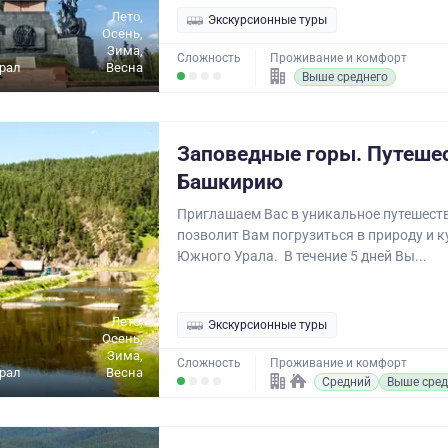
Лето,
Экскурсионные туры
Осень,
Зима,
Сложность
Проживание и комфорт
рал
Весна
Выше среднего
Заповедные горы. Путеше
Башкирию
Приглашаем Вас в уникальное путешеств
позволит Вам погрузиться в природу и к
Южного Урала. В течение 5 дней Вы...
Лето,
Экскурсионные туры
Осень,
Зима,
Сложность
Проживание и комфорт
рал
Весна
Средний
Выше сред