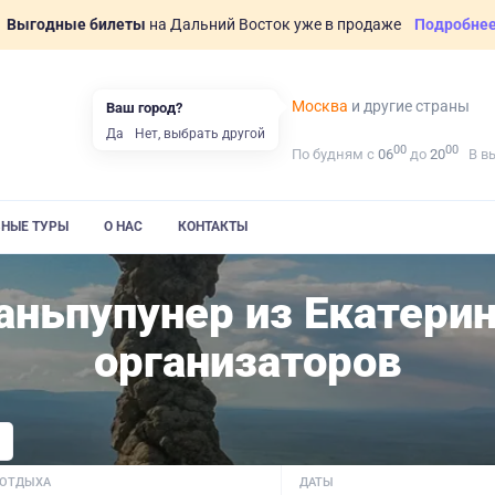
Выгодные билеты
на Дальний Восток уже в продаже
Подробне
Москва
и другие страны
Ваш город?
Да
Нет, выбрать другой
00
00
По будням с
06
до
20
В в
ВНЫЕ ТУРЫ
О НАС
КОНТАКТЫ
аньпупунер из Екатери
организаторов
 ОТДЫХА
ДАТЫ