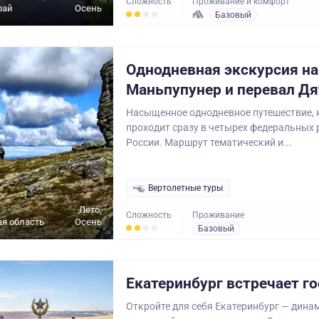
Сложность
Проживание и комфорт
рай
Осень
Базовый
Однодневная экскурсия на
Маньпупунер и перевал Дя
Насыщенное однодневное путешествие, 
проходит сразу в четырех федеральных 
России. Маршрут тематический и...
Вертолетные туры
Лето,
Сложность
Проживание
я область
Осень
Базовый
Екатеринбург встречает го
Откройте для себя Екатеринбург — дин