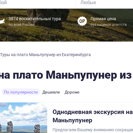
3874 восхитительных тура
Прямая цена
по всей России
без наценок агентств
Туры на плато Маньпупунер из Екатеринбурга
на плато Маньпупунер из
По популярности
Дешевле
Дороже
Однодневная экскурсия на
Маньпупунер
Предлагаем Вашему вниманию сокраще