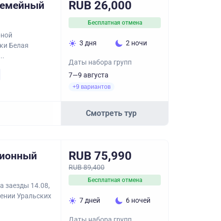
RUB 26,000
Семейный
Бесплатная отмена
рной
3 дня
2 ночи
еки Белая
..
Даты набора групп
7—9 августа
+9 вариантов
Смотреть тур
RUB 75,990
сионный
RUB 89,400
Бесплатная отмена
а заезды 14.08,
жении Уральских
7 дней
6 ночей
Даты набора групп