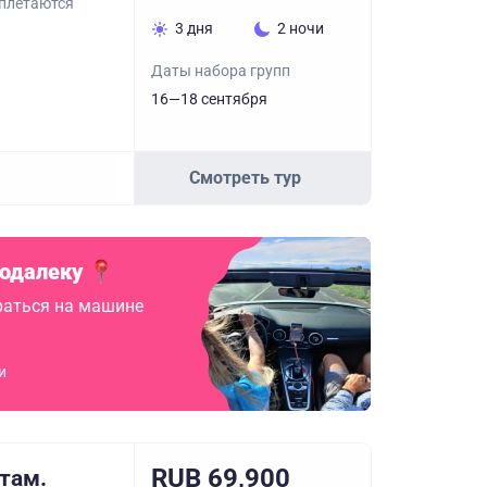
еплетаются
3 дня
2 ночи
Даты набора групп
16—18 сентября
Смотреть тур
подалеку
аться на машине
и
RUB 69,900
там.