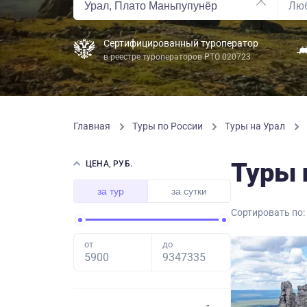
Сертифицированный туроператор
в реестре туроператоров РТО 020723
Главная
Туры по России
Туры на Урал
Туры 
ЦЕНА, РУБ.
за тур
за сутки
Сортировать по:
от
до