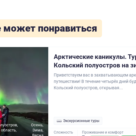
 может понравиться
Арктические каникулы. Ту
Кольский полуостров на з
Приветствуем вас в захватывающем ар
путешествии! В течение четырёх дней бу
Кольский полуостров, открывая...
Экскурсионные туры
луостров,
Осень,
область,
Зима,
Сложность
Проживание и комфорт
Весна