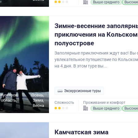
Выше среднего
Высоки
Зимне-весенние заполярн
приключения на Кольском
полуострове
Заполярные приключения ждут вас! Вы 
увлекательное путешествие по Кольском
на 4 дня. В этом туре вы...
Экскурсионные туры
луостров,
Осень,
область,
Зима,
Сложность
Проживание и комфорт
Весна
Выше среднего
Высоки
Камчатская зима