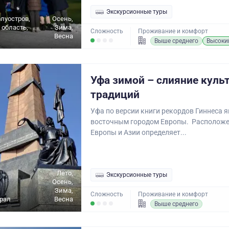
Экскурсионные туры
луостров,
Осень,
область,
Зима,
Сложность
Проживание и комфорт
Весна
Выше среднего
Высоки
Уфа зимой – слияние культ
традиций
Уфа по версии книги рекордов Гиннеса 
восточным городом Европы. Расположе
Европы и Азии определяет...
Лето,
Экскурсионные туры
Осень,
Зима,
Сложность
Проживание и комфорт
рал
Весна
Выше среднего