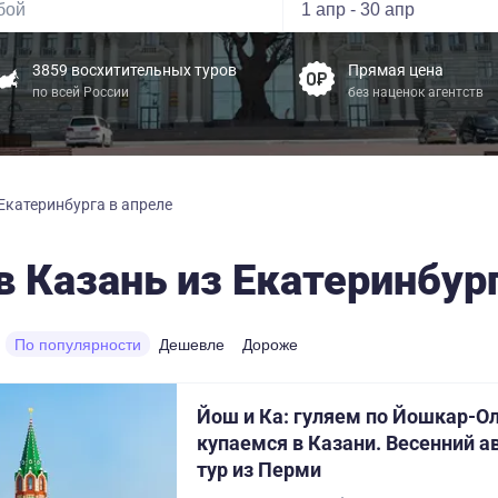
3859 восхитительных туров
Прямая цена
по всей России
без наценок агентств
Екатеринбурга в апреле
в Казань из Екатеринбург
По популярности
Дешевле
Дороже
Йош и Ка: гуляем по Йошкар-Ол
купаемся в Казани. Весенний 
тур из Перми