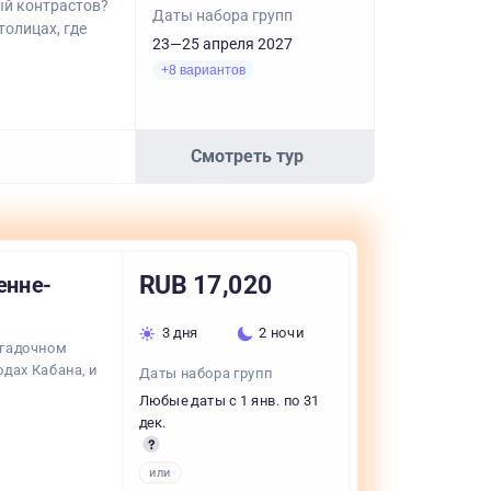
ый контрастов?
Даты набора групп
толицах, где
23—25 апреля 2027
+8 вариантов
Смотреть тур
RUB 17,020
енне-
3 дня
2 ночи
агадочном
одах Кабана, и
Даты набора групп
Любые даты с 1 янв. по 31
дек.
или