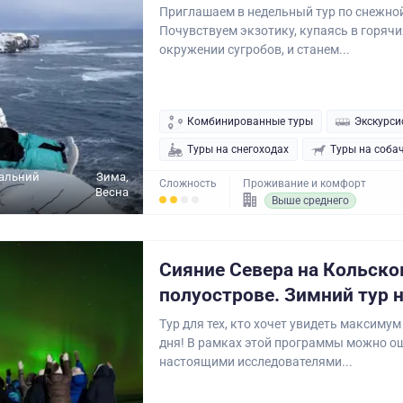
Приглашаем в недельный тур по снежно
Почувствуем экзотику, купаясь в горячи
окружении сугробов, и станем...
Комбинированные туры
Экскурси
Туры на снегоходах
Туры на соба
Дальний
Зима,
Сложность
Проживание и комфорт
Весна
Выше среднего
Сияние Севера на Кольск
полуострове. Зимний тур н
Тур для тех, кто хочет увидеть максимум 
дня! В рамках этой программы можно о
настоящими исследователями...