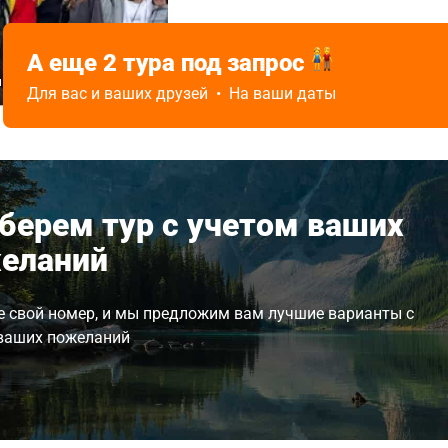
, Марий Эл
Весна
Лето,
Экскурсионные туры
Осень,
А еще 2 тура под запрос
Зима,
Сложность
Проживание и комфорт
н
Весна
Для вас и ваших друзей • На ваши даты
Средний
Выше среднего
берем тур с учетом ваших
еланий
е свой номер, и мы предложим вам лучшие варианты с
ваших пожеланий