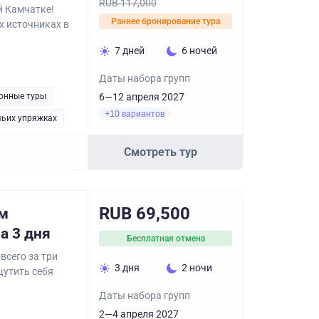
RUB 117,000
й Камчатке!
Раннее бронирование тура
х источниках в
7 дней
6 ночей
Даты набора групп
онные туры
6—12 апреля 2027
+10 вариантов
чьих упряжках
Смотреть тур
RUB 69,500
ом
а 3 дня
Бесплатная отмена
всего за три
3 дня
2 ночи
щутить себя
Даты набора групп
2—4 апреля 2027