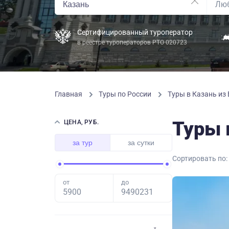
Сертифицированный туроператор
в реестре туроператоров РТО 020723
Главная
Туры по России
Туры в Казань из 
Туры 
ЦЕНА, РУБ.
за тур
за сутки
Сортировать по:
от
до