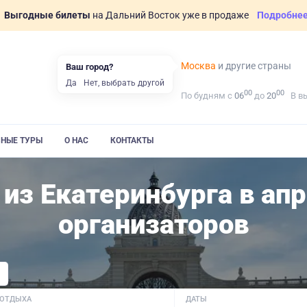
Выгодные билеты
на Дальний Восток уже в продаже
Подробне
Москва
и другие страны
Ваш город?
Да
Нет, выбрать другой
00
00
По будням с
06
до
20
В в
ВНЫЕ ТУРЫ
О НАС
КОНТАКТЫ
 из Екатеринбурга в ап
организаторов
 ОТДЫХА
ДАТЫ