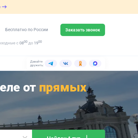
е
Бесплатно по России
Заказать звонок
00
00
ыходные с
08
до
19
Давайте
дружить:
реле от
прямых