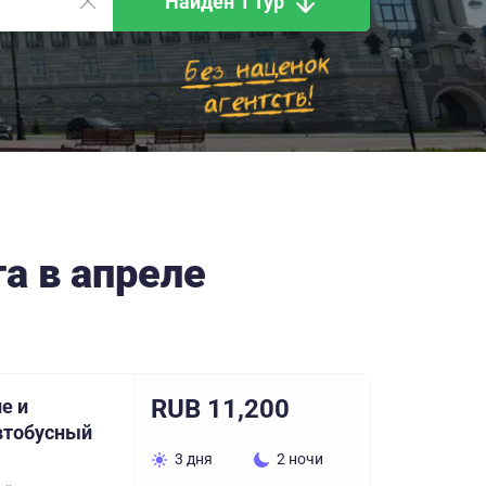
Найден 1 тур
а в апреле
RUB 11,200
е и
автобусный
3 дня
2 ночи