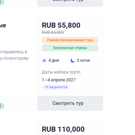
й
RUB 55,800
ые
RUB 65,000
Раннее бронирование тура
Бесплатная отмена
отправитесь в
у полуострову
4 дня
3 ночи
Даты набора групп
1—4 апреля 2027
+9 вариантов
Смотреть тур
й
RUB 110,000