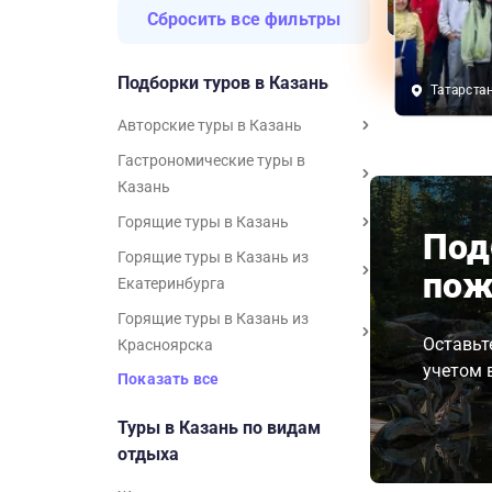
Татарстан
Сбросить все фильтры
Подборки туров в Казань
Татарста
Авторские туры в Казань
Гастрономические туры в
Казань
Горящие туры в Казань
Под
Горящие туры в Казань из
пож
Екатеринбурга
Горящие туры в Казань из
Оставьт
Красноярска
учетом 
Показать все
Туры в Казань по видам
отдыха