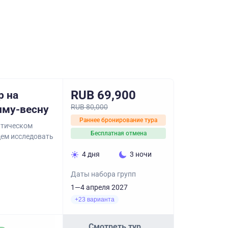
RUB 69,900
р на
RUB 80,000
иму-весну
Раннее бронирование тура
ктическом
Бесплатная отмена
дем исследовать
4 дня
3 ночи
Даты набора групп
1—4 апреля 2027
+23 варианта
Смотреть тур