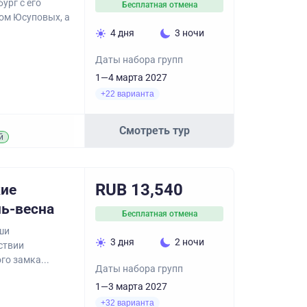
ург с его
Бесплатная отмена
ом Юсуповых, а
4 дня
3 ночи
Даты набора групп
1—4 марта 2027
+22 варианта
Смотреть тур
й
RUB 13,540
кие
нь-весна
Бесплатная отмена
ши
3 дня
2 ночи
ствии
о замка...
Даты набора групп
1—3 марта 2027
+32 варианта