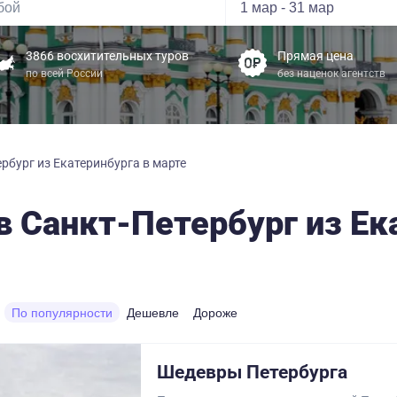
3866 восхитительных туров
Прямая цена
по всей России
без наценок агентств
рбург из Екатеринбурга в марте
в Санкт-Петербург из Ек
По популярности
Дешевле
Дороже
Шедевры Петербурга