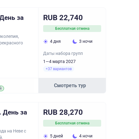
RUB 22,740
 День за
Бесплатная отмена
иколепия,
4 дня
3 ночи
прекрасного
Даты набора групп
1—4 марта 2027
+37 вариантов
Смотреть тур
й
RUB 28,270
. День за
Бесплатная отмена
да на Неве с
5 дней
4 ночи
й.