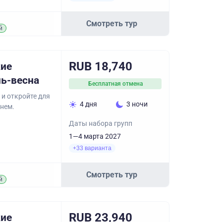
Смотреть тур
й
RUB 18,740
кие
нь-весна
Бесплатная отмена
 и откройте для
4 дня
3 ночи
днем.
Даты набора групп
1—4 марта 2027
+33 варианта
Смотреть тур
й
RUB 23,940
кие