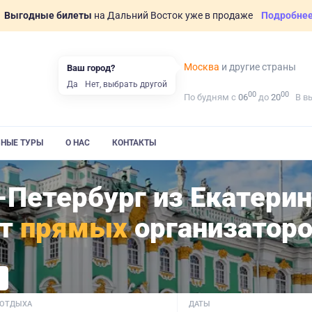
Выгодные билеты
на Дальний Восток уже в продаже
Подробне
Москва
и другие страны
Ваш город?
Да
Нет, выбрать другой
00
00
По будням с
06
до
20
В в
ВНЫЕ ТУРЫ
О НАС
КОНТАКТЫ
-Петербург из Екатерин
от
прямых
организатор
 ОТДЫХА
ДАТЫ