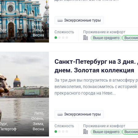
Лето,
Экскурсионные туры
Осень,
бург,
Зима,
Сложность
Проживание и комфорт
Весна
Выше среднего
Высоки
Санкт-Петербург на 3 дня.
днем. Золотая коллекция
За три дня вы погрузитесь в атмосферу 
великолепия, познакомитесь с историей
прекрасного города на Неве...
Лето,
Экскурсионные туры
Осень,
бург,
Зима,
Сложность
Проживание и комфорт
Петергоф
Весна
Выше среднего
Высоки