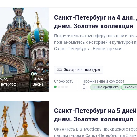
Санкт-Петербург на 4 дня.
днем. Золотая коллекция
Погрузитесь в атмосферу роскоши и вел
познакомьтесь с историей и культурой 
Санкт-Петербурга. Неповторимая...
Лето,
Экскурсионные туры
Осень,
бург,
Зима,
Сложность
Проживание и комфорт
Петергоф
Весна
Выше среднего
Высоки
Санкт-Петербург на 5 дней
днем. Золотая коллекция
Окунитесь в атмосферу прекрасного горо
нашим туром в Санкт-Петербург на 5 дне