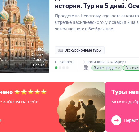
истории. Тур на 5 дней. Ос
Проедете по Невскому, сделаете открыт
Стрелке Васильевского, у Исаакия и на 
затем шагнете в безбрежное...
Лето,
Экскурсионные туры
Осень,
бург,
Зима,
Сложность
Проживание и комфорт
Весна
Выше среднего
Высоки
чено
Туры не
 заботы на себя
можно добр
и
Перейт