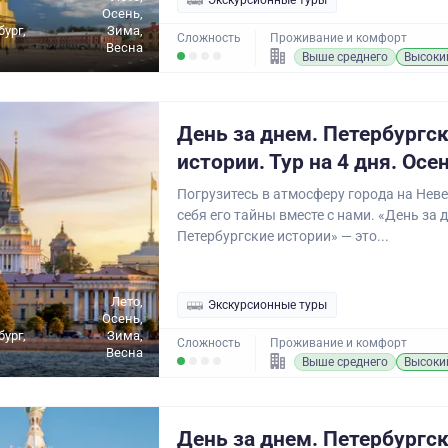
Экскурсионные туры
Осень,
бург,
Зима,
Сложность
Проживание и комфорт
Весна
Выше среднего
Высоки
День за днем. Петербургс
истории. Тур на 4 дня. Осе
Погрузитесь в атмосферу города на Неве
себя его тайны вместе с нами. «День за 
Петербургские истории» — это...
Лето,
Экскурсионные туры
Осень,
бург,
Зима,
Сложность
Проживание и комфорт
Весна
Выше среднего
Высоки
День за днем. Петербургс