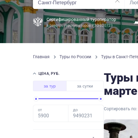
Сертифицированный туроператор
в реестре туроператоров РТО 020723
Главная
Туры по России
Туры в Санкт-Пете
Туры 
ЦЕНА, РУБ.
за тур
за сутки
марте
Сортировать по:
от
до