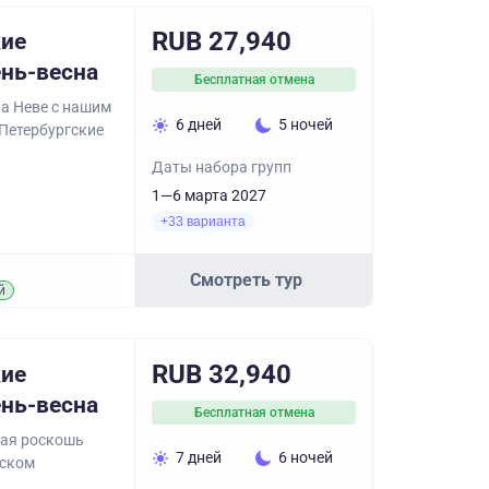
RUB 27,940
кие
ень-весна
Бесплатная отмена
на Неве с нашим
6 дней
5 ночей
Петербургские
Даты набора групп
1—6 марта 2027
+33 варианта
Смотреть тур
й
RUB 32,940
кие
ень-весна
Бесплатная отмена
дная роскошь
7 дней
6 ночей
еском