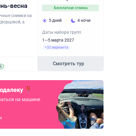
ень-весна
Бесплатная отмена
очные снимки на
5 дней
4 ночи
Дворцовой, а
Даты набора групп
1—5 марта 2027
+32 варианта
Смотреть тур
й
подалеку
аться на машине
и