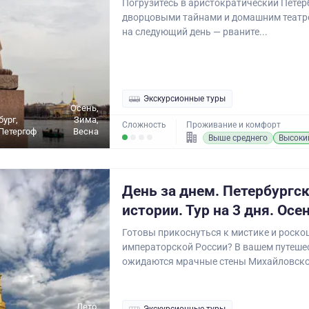
Погрузитесь в аристократический Петерб
дворцовыми тайнами и домашним театр
на следующий день — рваните...
Экскурсионные туры
Осень,
бург,
Зима,
Сложность
Проживание и комфорт
Петергоф
Весна
Выше среднего
Высоки
День за днем. Петербургс
истории. Тур на 3 дня. Осе
Готовы прикоснуться к мистике и роско
императорской России? В вашем путеше
ожидаются мрачные стены Михайловског
Лето,