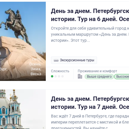
День за днем. Петербургс
истории. Тур на 6 дней. Ос
Откройте для себя удивительный город 
уникальным маршрутом «День за днем. 
истории». Этот тур...
Лето,
Экскурсионные туры
Осень,
бург,
Зима,
Сложность
Проживание и комфорт
Весна
Выше среднего
Высоки
День за днем. Петербургс
истории. Тур на 7 дней. Ос
Вас ждёт 7 дней в Петербурге, где пара
империи переплетается с мистикой и бл
драгоценностей. Вы начнёте с...