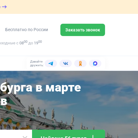
е
Бесплатно по России
Заказать звонок
00
00
ыходные с
08
до
19
Давайте
дружить:
бурга в марте
ов