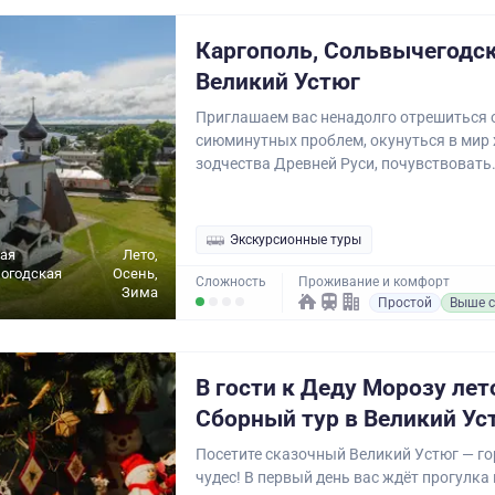
Каргополь, Сольвычегодск
Великий Устюг
Приглашаем вас ненадолго отрешиться 
сиюминутных проблем, окунуться в мир
зодчества Древней Руси, почувствовать.
Экскурсионные туры
ая
Лето,
логодская
Осень,
Сложность
Проживание и комфорт
Зима
Простой
Выше с
В гости к Деду Морозу лет
Сборный тур в Великий Ус
Посетите сказочный Великий Устюг — го
чудес! В первый день вас ждёт прогулка