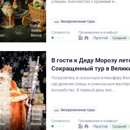
улицам, знакомство с храмами и...
Лето,
Экскурсионные туры
Осень,
Зима,
Сложность
Проживание и комфорт
тюг
Весна
Простой
Средний
В гости к Деду Морозу лет
Сокращенный тур в Велик
Погрузитесь в сказочную атмосферу Вел
где древние улицы и уникальные мастер
волшебство. В первый день вас...
Лето,
Экскурсионные туры
Осень,
Зима,
Сложность
Проживание и комфорт
тюг
Весна
Простой
Средний