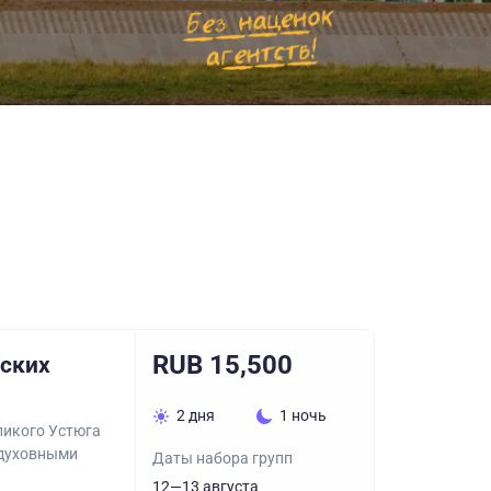
RUB 15,500
сских
2 дня
1 ночь
ликого Устюга
 духовными
Даты набора групп
12—13 августа