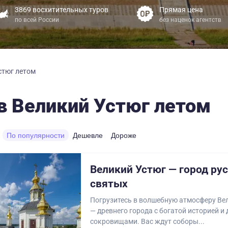
3869 восхитительных туров
Прямая цена
по всей России
без наценок агентств
стюг летом
в Великий Устюг летом
По популярности
Дешевле
Дороже
Великий Устюг — город ру
святых
Погрузитесь в волшебную атмосферу Ве
— древнего города с богатой историей и
сокровищами. Вас ждут соборы...