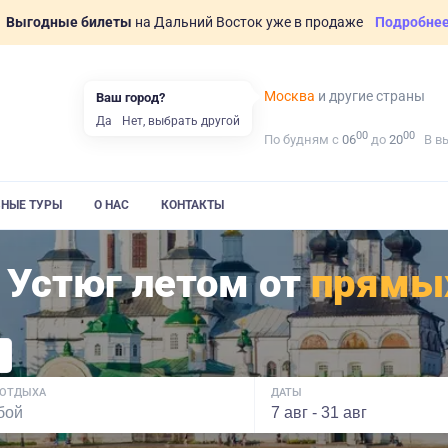
Выгодные билеты
на Дальний Восток уже в продаже
Подробне
Москва
и другие страны
Ваш город?
Да
Нет, выбрать другой
00
00
По будням с
06
до
20
В в
ВНЫЕ ТУРЫ
О НАС
КОНТАКТЫ
 Устюг летом от
прямы
 ОТДЫХА
ДАТЫ