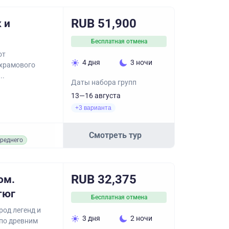
RUB 51,900
 и
Бесплатная отмена
от
4 дня
3 ночи
 храмового
..
Даты набора групп
13—16 августа
+3 варианта
Смотреть тур
реднего
RUB 32,375
ом.
тюг
Бесплатная отмена
род легенд и
3 дня
2 ночи
 по древним