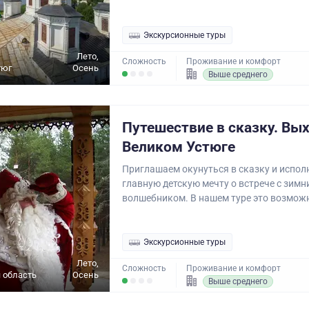
Экскурсионные туры
Лето,
Сложность
Проживание и комфорт
тюг
Осень
Выше среднего
Путешествие в сказку. Вы
Великом Устюге
Приглашаем окунуться в сказку и испол
главную детскую мечту о встрече с зимн
волшебником. В нашем туре это возможн
Экскурсионные туры
Лето,
Сложность
Проживание и комфорт
 область
Осень
Выше среднего