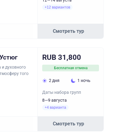
12—14 августа
+12 вариантов
Смотреть тур
RUB 31,800
 Устюг
 и духовного
Бесплатная отмена
атмосферу того
2 дня
1 ночь
Даты набора групп
8—9 августа
+4 варианта
Смотреть тур