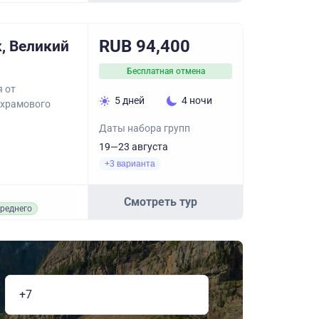
RUB 94,400
, Великий
Бесплатная отмена
я от
5 дней
4 ночи
 храмового
Даты набора групп
19—23 августа
+3 варианта
Смотреть тур
реднего