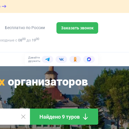
е
Бесплатно по России
Заказать звонок
00
00
ыходные с
08
до
19
Давайте
дружить:
х
организаторов
Найдено 9 туров