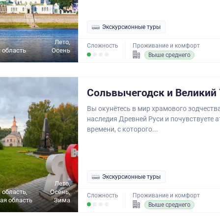
Экскурсионные туры
Лето,
Сложность
Проживание и комфорт
 область
Осень
Выше среднего
Сольвычегодск и Великий
Вы окунётесь в мир храмового зодчества
наследия Древней Руси и почувствуете 
времени, с которого...
Экскурсионные туры
Лето,
 область,
Осень,
Сложность
Проживание и комфорт
ая область
Зима
Выше среднего