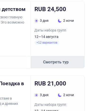
RUB 24,500
с детством
 свою главную
3 дня
2 ночи
? Это возможно
Даты набора групп
12—14 августа
+12 вариантов
Смотреть тур
RUB 21,000
Поездка в
3 дня
2 ночи
ствие в
д и древних
Даты набора групп