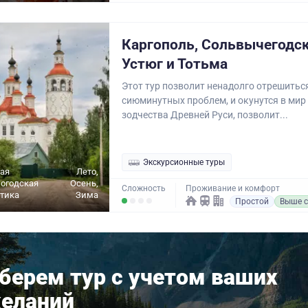
Каргополь, Сольвычегодск
Устюг и Тотьма
Этот тур позволит ненадолго отрешитьс
сиюминутных проблем, и окунутся в мир
зодчества Древней Руси, позволит...
Экскурсионные туры
ая
Лето,
логодская
Осень,
Сложность
Проживание и комфорт
ктика
Зима
Простой
Выше с
берем тур с учетом ваших
еланий