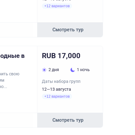
+12 вариантов
Смотреть тур
RUB 17,000
ходные в
2 дня
1 ночь
нить свою
им
Даты набора групп
о...
12—13 августа
+12 вариантов
Смотреть тур