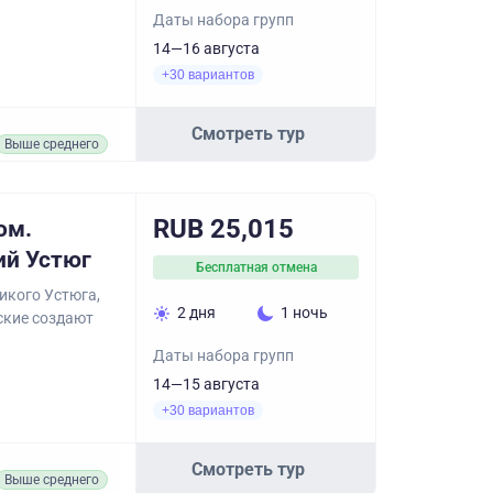
Даты набора групп
14—16 августа
+30 вариантов
Смотреть тур
Выше среднего
RUB 25,015
ом.
ий Устюг
Бесплатная отмена
икого Устюга,
2 дня
1 ночь
ские создают
Даты набора групп
14—15 августа
+30 вариантов
Смотреть тур
Выше среднего