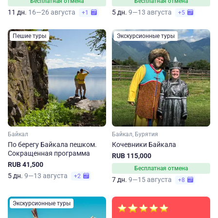
Бесплатная отмена
Бесплатная отмена
11 дн.
16—26 августа
5 дн.
9—13 августа
+1
+5
Пешие туры
Экскурсионные туры
Байкал
Байкал, Бурятия
По берегу Байкала пешком.
Кочевники Байкала
Сокращенная программа
RUB 115,000
RUB 41,500
Бесплатная отмена
5 дн.
9—13 августа
+2
7 дн.
9—15 августа
+8
Экскурсионные туры