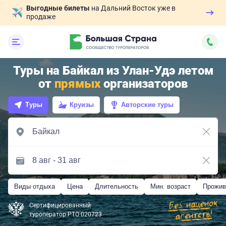
Выгодные билеты
на Дальний Восток уже в
продаже
Туры на Байкал из Улан-Удэ летом
от
прямых
организаторов
Туры
Круизы
Авторские туры
Виды отдыха
Цена
Длительность
Мин. возраст
Прожив
Сертифицированный
туроператор РТО 020723