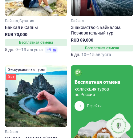
Байкал, Бурятия
Байкал
Байкал и Саяны
Знакомство с Байкалом.
Познавательный тур
RUB 70,000
RUB 89,000
Бесплатная отмена
Бесплатная отмена
5 дн.
9—13 августа
+9
6 дн.
10—15 августа
Экскурсионные туры
Хит
Бесплатная отмена
коллекция туров
по России
Перейти
Байкал