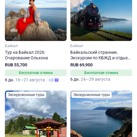
Байкал
Байкал
Тур на Байкал 2026:
Байкальский странник.
Очарование Ольхона
Экскурсии по КБЖД и отдых
на Ольхоне
RUB 55,700
RUB 69,900
Бесплатная отмена
Бесплатная отмена
6 дн.
24—29 августа
6 дн.
16—21 августа
+3
Экскурсионные туры
Экскурсионные туры