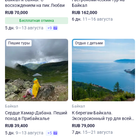
восхождением на пик Любви
Байкал
RUB 70,000
RUB 162,000
6 дн.
11—16 августа
Бесплатная отмена
5 дн.
9—13 августа
+9
Пешие туры
Отдых с детьми
Байкал
Байкал
Сердце Хамар-Дабана. Пеший
К берегам Байкала.
поход в Прибайкалье
Экскурсионный тур для всей
семьи
RUB 39,400
RUB 79,000
7 дн.
15—21 августа
5 дн.
9—13 августа
+5