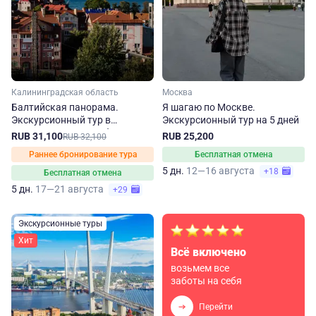
Калининградская область
Москва
Балтийская панорама.
Я шагаю по Москве.
Экскурсионный тур в
Экскурсионный тур на 5 дней
Калининградскую область
RUB 31,100
RUB 25,200
RUB 32,100
Раннее бронирование тура
Бесплатная отмена
5 дн.
12—16 августа
+18
Бесплатная отмена
5 дн.
17—21 августа
+29
Экскурсионные туры
Хит
Всё включено
возьмем все
заботы на себя
Перейти