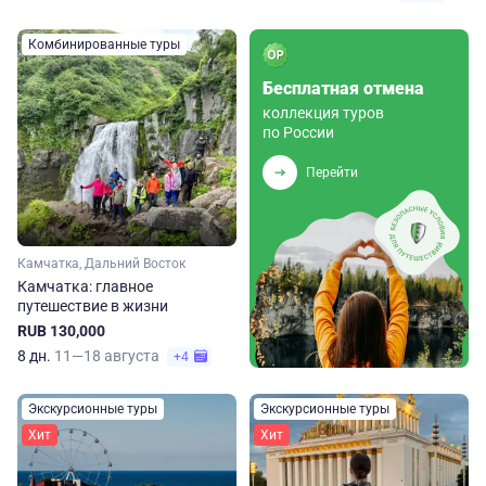
Комбинированные туры
Бесплатная отмена
коллекция туров
по России
Перейти
Камчатка, Дальний Восток
Камчатка: главное
путешествие в жизни
RUB 130,000
8 дн.
11—18 августа
+4
Экскурсионные туры
Экскурсионные туры
Хит
Хит