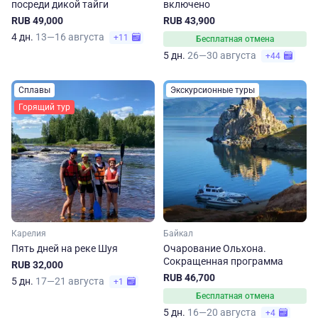
посреди дикой тайги
включено
RUB 49,000
RUB 43,900
4 дн.
13—16 августа
+11
Бесплатная отмена
5 дн.
26—30 августа
+44
Сплавы
Экскурсионные туры
Горящий тур
Карелия
Байкал
Пять дней на реке Шуя
Очарование Ольхона.
Сокращенная программа
RUB 32,000
RUB 46,700
5 дн.
17—21 августа
+1
Бесплатная отмена
5 дн.
16—20 августа
+4