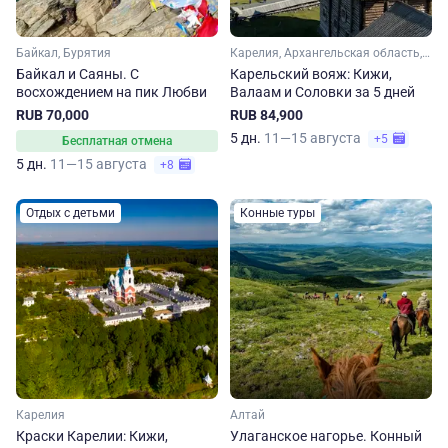
Байкал, Бурятия
Карелия, Архангельская область, Арктика
Байкал и Саяны. С
Карельский вояж: Кижи,
восхождением на пик Любви
Валаам и Соловки за 5 дней
RUB 70,000
RUB 84,900
5 дн.
11—15 августа
+5
Бесплатная отмена
5 дн.
11—15 августа
+8
Отдых с детьми
Конные туры
Карелия
Алтай
Краски Карелии: Кижи,
Улаганское нагорье. Конный