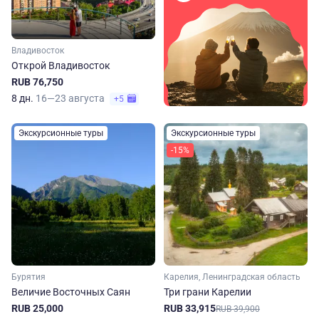
Владивосток
Открой Владивосток
RUB 76,750
8 дн.
16—23 августа
+5
Экскурсионные туры
Экскурсионные туры
-15%
Бурятия
Карелия, Ленинградская область
Величие Восточных Саян
Три грани Карелии
RUB 25,000
RUB 33,915
RUB 39,900