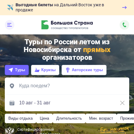
Выгодные билеты
на Дальний Восток уже в
продаже
Туры по России летом из
Новосибирска от
прямых
организаторов
Туры
Круизы
Авторские туры
Виды отдыха
Цена
Длительность
Мин. возраст
Прожив
Сертифицированный