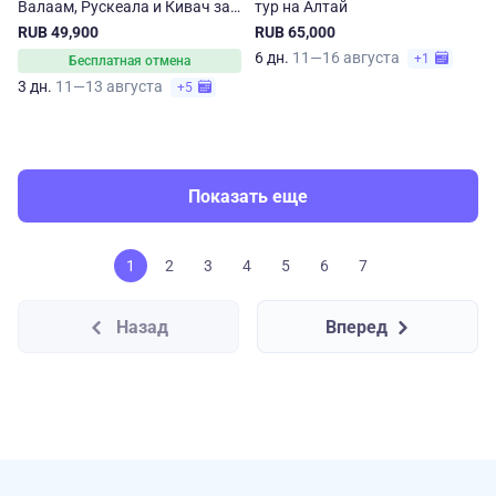
Валаам, Рускеала и Кивач за
тур на Алтай
3 дня
RUB 49,900
RUB 65,000
6 дн.
11—16 августа
+1
Бесплатная отмена
3 дн.
11—13 августа
+5
Показать еще
1
2
3
4
5
6
7
Назад
Вперед