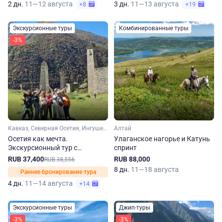
2 дн.
11—12 августа
3 дн.
11—13 августа
+8
+19
Экскурсионные туры
Комбинированные туры
-3%
Кавказ, Северная Осетия, Ингушетия
Алтай
Осетия как мечта.
Улаганское нагорье и Катунь
Экскурсионный тур с
спринт
посещением Ингушетии
RUB 37,400
RUB 88,000
RUB 38,556
8 дн.
11—18 августа
Раннее бронирование тура
4 дн.
11—14 августа
+14
Экскурсионные туры
Джип-туры
-3%
-3%