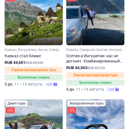
Кавказ, Ингушетия, Чечня, Северная Осетия
Кавказ, Северная Осетия, Ингушетия
Кавказ стал ближе
Осетия и Ингушетия: нас не
догонят. Комбинированный
RUB 44,601
RUB 45,980
джип-тур на 4 дня
RUB 44,363
RUB 45,735
Раннее бронирование тура
Раннее бронирование тура
Бесплатная отмена
Бесплатная отмена
5 дн.
11—15 августа
+29
4 дн.
11—14 августа
+20
Джип-туры
Экскурсионные туры
-3%
-3%