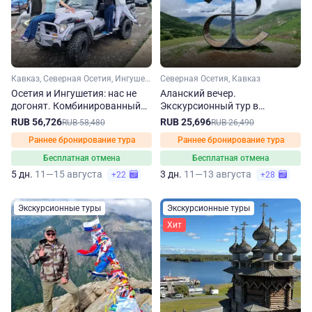
Кавказ, Северная Осетия, Ингушетия
Северная Осетия, Кавказ
Осетия и Ингушетия: нас не
Аланский вечер.
догонят. Комбинированный
Экскурсионный тур в
джип-тур
Северную Осетию
RUB 56,726
RUB 25,696
RUB 58,480
RUB 26,490
Раннее бронирование тура
Раннее бронирование тура
Бесплатная отмена
Бесплатная отмена
5 дн.
11—15 августа
3 дн.
11—13 августа
+22
+28
Экскурсионные туры
Экскурсионные туры
Хит