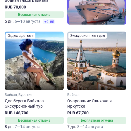
Водная гладь Байкала
RUB 70,000
Бесплатная отмена
5 дн.
6—10 августа
+6
Отдых с детьми
Экскурсионные туры
Байкал, Бурятия
Байкал
Два берега Байкала.
Очарование Ольхона и
Экскурсионный тур
Иркутска
RUB 148,700
RUB 67,700
Бесплатная отмена
Бесплатная отмена
8 дн.
7—14 августа
7 дн.
8—14 августа