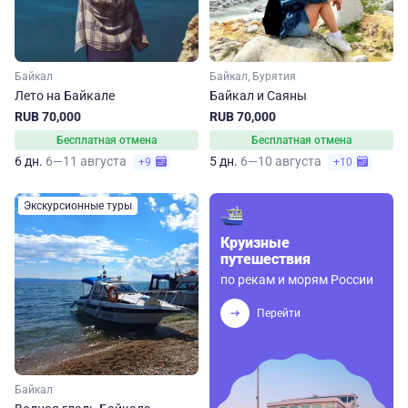
Байкал
Байкал, Бурятия
Лето на Байкале
Байкал и Саяны
RUB 70,000
RUB 70,000
Бесплатная отмена
Бесплатная отмена
6 дн.
6—11 августа
5 дн.
6—10 августа
+9
+10
Экскурсионные туры
Круизные
путешествия
по рекам и морям России
Перейти
Байкал