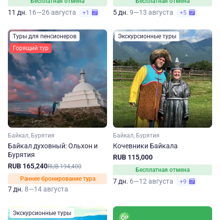
Бесплатная отмена
Бесплатная отмена
11 дн.
16—26 августа
5 дн.
9—13 августа
+1
+5
Туры для пенсионеров
Экскурсионные туры
Горящий тур
Байкал, Бурятия
Байкал, Бурятия
Байкал духовный: Ольхон и
Кочевники Байкала
Бурятия
RUB 115,000
RUB 165,240
RUB 194,400
Бесплатная отмена
Раннее бронирование тура
7 дн.
6—12 августа
+9
7 дн.
8—14 августа
Экскурсионные туры