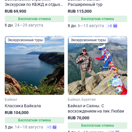
Экскурсии по КБЖД и отдых
Расширенный тур
на Ольхоне
RUB 69,900
RUB 115,000
Бесплатная отмена
Бесплатная отмена
6 дн.
24—29 августа
8 дн.
6—13 августа
+8
Экскурсионные туры
Экскурсионные туры
Байкал
Байкал, Бурятия
Классика Байкала
Байкал и Саяны. С
восхождением на пик Любви
RUB 104,000
RUB 70,000
Бесплатная отмена
Бесплатная отмена
5 дн.
14—18 августа
+5