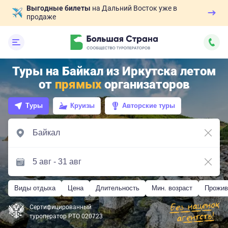
Выгодные билеты
на Дальний Восток уже в
продаже
Туры на Байкал из Иркутска летом
от
прямых
организаторов
Туры
Круизы
Авторские туры
Виды отдыха
Цена
Длительность
Мин. возраст
Прожив
Сертифицированный
туроператор РТО 020723