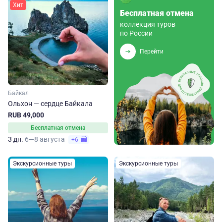
Хит
Бесплатная отмена
коллекция туров
по России
Перейти
Байкал
Ольхон — сердце Байкала
RUB 49,000
Бесплатная отмена
3 дн.
6—8 августа
+6
Экскурсионные туры
Экскурсионные туры