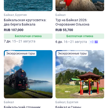
Байкал, Бурятия
Байкал
Байкальская кругосветка:
Тур на Байкал 2026:
два берега Байкала
Очарование Ольхона
RUB 107,000
RUB 55,700
Бесплатная отмена
Бесплатная отмена
7 дн.
15—21 августа
6 дн.
16—21 августа
+3
Экскурсионные туры
Экскурсионные туры
Байкал
Байкал, Бурятия
Байкальский странник.
Байкал и Саяны.